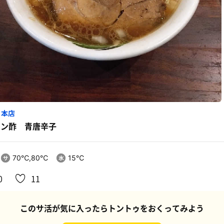
 本店
ポン酢 青唐辛子
70℃,80℃
15℃
0
11
このサ活が気に入ったらトントゥをおくってみよう