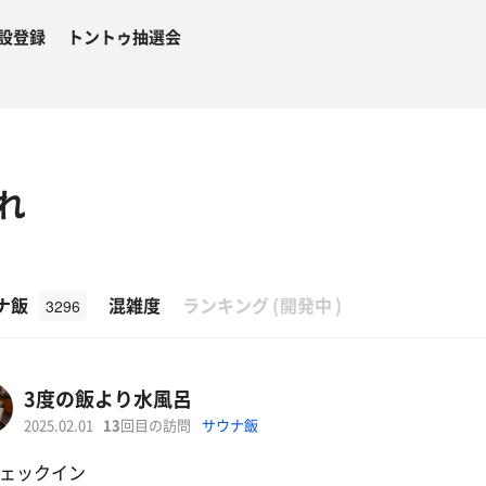
設登録
トントゥ抽選会
れ
β
ナ飯
混雑度
ランキング
(
開発中
)
3296
3度の飯より水風呂
2025.02.01
13
回目の訪問
サウナ飯
ェックイン