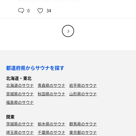
106℃,94℃
15.8℃,17.1℃
男
テントサウナは時間的にやっていなくて残念だけど
0
34
めっちゃ最高でした
都道府県からサウナを探す
北海道・東北
北海道のサウナ
青森県のサウナ
岩手県のサウナ
宮城県のサウナ
秋田県のサウナ
山形県のサウナ
福島県のサウナ
関東
茨城県のサウナ
栃木県のサウナ
群馬県のサウナ
埼玉県のサウナ
千葉県のサウナ
東京都のサウナ