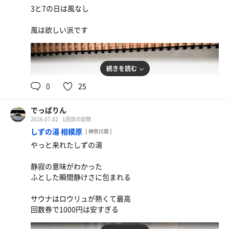
3と7の日は風なし
風は欲しい派です
ラム麻婆
続きを読む
信州ハイボール、りんごジュース
0
25
でっぱりん
2026.07.02
1回目の訪問
しずの湯 相模原
[ 神奈川県 ]
やっと来れたしずの湯
静寂の意味がわかった
ふとした瞬間静けさに包まれる
サウナはロウリュが熱くて最高
回数券で1000円は安すぎる