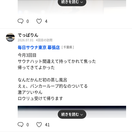
続きを読む
90℃
14.8℃
男
0
4
でっぱりん
2026.07.01
4回目の訪問
毎日サウナ東京 幕張店
[ 千葉県 ]
今月3回目
サウナハット間違えて持ってかれて焦った
帰ってきてよかった
なんだかんだ初の蒸し風呂
えぇ、バンカーループ的なのついてる
激アツいやん
ロウリュ受けて帰ります
続きを読む
0
41