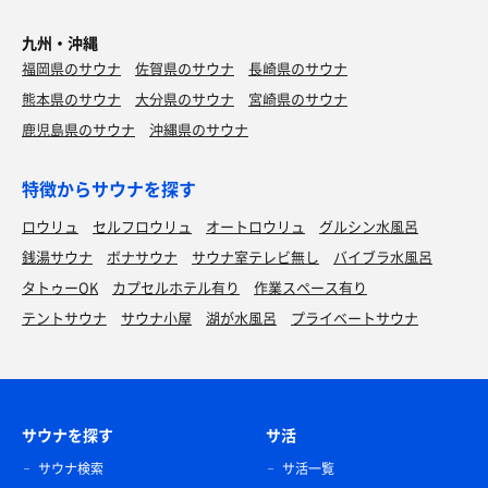
九州・沖縄
福岡県のサウナ
佐賀県のサウナ
長崎県のサウナ
熊本県のサウナ
大分県のサウナ
宮崎県のサウナ
鹿児島県のサウナ
沖縄県のサウナ
特徴からサウナを探す
ロウリュ
セルフロウリュ
オートロウリュ
グルシン水風呂
銭湯サウナ
ボナサウナ
サウナ室テレビ無し
バイブラ水風呂
タトゥーOK
カプセルホテル有り
作業スペース有り
テントサウナ
サウナ小屋
湖が水風呂
プライベートサウナ
サウナを探す
サ活
サウナ検索
サ活一覧