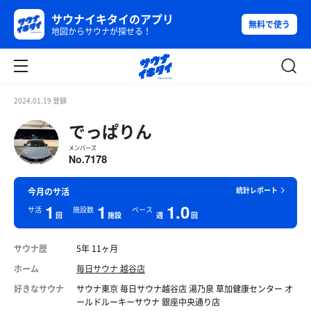
サウナイキタイのアプリ
無料で使う
地図からサウナが探せる！
2024.01.19 登録
でっぱりん
メンバーズ
7178
No.
統計レポート
今月のサ活
1
1
1.0
サ活
施設数
ペース
回
施設
週
回
サウナ歴
5年 11ヶ月
ホーム
毎日サウナ 越谷店
好きなサウナ
サウナ東京 毎日サウナ越谷店 湯乃泉 草加健康センター オ
ールドルーキーサウナ 銀座中央通り店