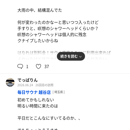
大雨の中、結構混んでた
何が変わったのかなーと思いつつ入ったけど
手すりと、瞑想のシャワーヘッドくらいか？
瞑想のシャワーヘッドは個人的に残念
クナイプしたいからね
はなれは別料金！サウナ東京みたいに利用出来れば
続きを読む
よかったけどサウナの料金が安めだから仕方ない
1
37
最後にアウフグースを受けて帰宅
でっぱりん
2026.06.24
26回目の訪問
毎日サウナ 越谷店
[ 埼玉県 ]
初めてかもしれない
明るい時間に来たのは
平日だとこんなにすいてるのか、、