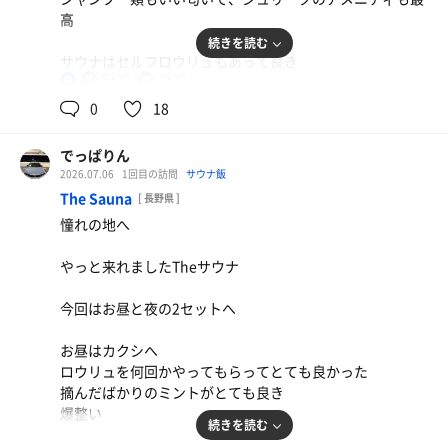
高
続きを読む
サウナはセルフロウリュもあって良き
93℃
13℃
男
水風呂がとてつもなく気持ちいい
0
18
いい天気すぎた
でっぱりん
2026.07.06
1回目の訪問
サウナ飯
The Sauna
[ 長野県 ]
憧れの地へ
やっと来れましたTheサウナ
今回はお昼と夜の2セットへ
お昼はカクシへ
ロウリュを何回かやってもらってとても良かった
摘んだばかりのミントがとても良き
爆整い
続きを読む