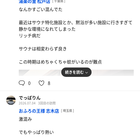
湯楽の里 松戸店
[ 千葉県 ]
なんかすごい混んでた
最近はサウナ特化施設とか、黙浴が多い施設に行きすぎて
静かな環境になれてしまった
リッチ病だ
サウナは相変わらず良き
この時期はめちゃくちゃ蚊がいるのが難点
続きを読む
0
8
でっぱりん
2026.07.04
3回目の訪問
おふろの王様 志木店
[ 埼玉県 ]
激混み
でもやっぱり熱い