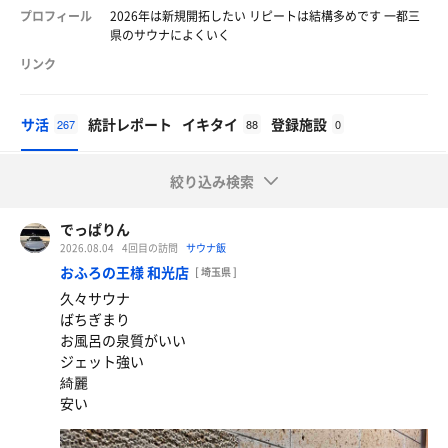
プロフィール
2026年は新規開拓したい リピートは結構多めです 一都三
県のサウナによくいく
リンク
サ活
統計レポート
イキタイ
登録施設
267
88
0
絞り込み検索
でっぱりん
2026.08.04
4回目の訪問
サウナ飯
おふろの王様 和光店
[ 埼玉県 ]
久々サウナ
ばちぎまり
お風呂の泉質がいい
ジェット強い
綺麗
安い