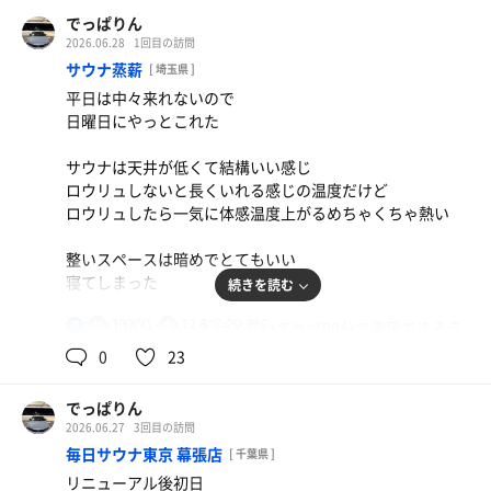
でっぱりん
2026.06.28
1回目の訪問
サウナ蒸薪
[ 埼玉県 ]
平日は中々来れないので
日曜日にやっとこれた
サウナは天井が低くて結構いい感じ
ロウリュしないと長くいれる感じの温度だけど
ロウリュしたら一気に体感温度上がるめちゃくちゃ熱い
整いスペースは暗めでとてもいい
寝てしまった
続きを読む
103℃
12.8℃,20.3℃
今回は120分で入ったけど空いてれば90分で満足できそう
男
0
23
湯船ないのと、シャワーが弱くなるのはしゃーなしかな
でっぱりん
2026.06.27
3回目の訪問
毎日サウナ東京 幕張店
[ 千葉県 ]
リニューアル後初日