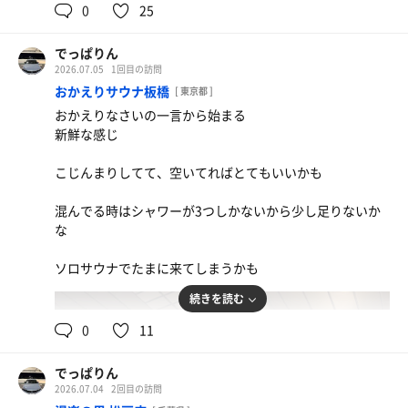
夜はユクシヘ
0
25
こっちの方がサウナはでかい
2回目なので1時間も寝てしまったが
でっぱりん
ロウリュもうけれて、ロケーションも最高
2026.07.05
1回目の訪問
おかえりサウナ板橋
[ 東京都 ]
お泊まりして、眠ります
おかえりなさいの一言から始まる
新鮮な感じ
こじんまりしてて、空いてればとてもいいかも
混んでる時はシャワーが3つしかないから少し足りないか
な
ソロサウナでたまに来てしまうかも
続きを読む
0
11
でっぱりん
2026.07.04
2回目の訪問