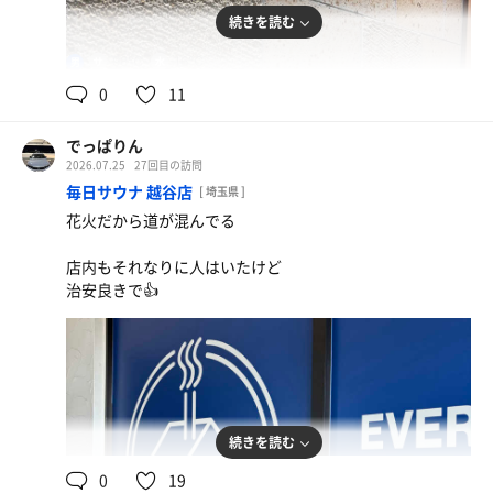
続きを読む
98℃
16℃
男
0
11
でっぱりん
2026.07.25
27回目の訪問
毎日サウナ 越谷店
[ 埼玉県 ]
花火だから道が混んでる
店内もそれなりに人はいたけど
治安良きで👍
続きを読む
0
19