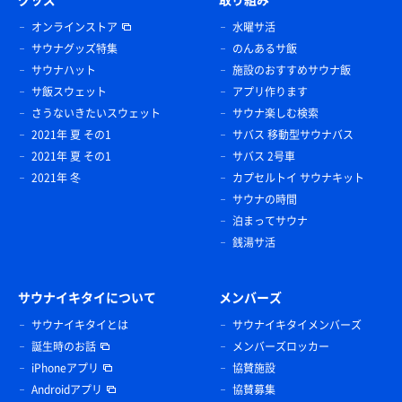
オンラインストア
水曜サ活
サウナグッズ特集
のんあるサ飯
サウナハット
施設のおすすめサウナ飯
サ飯スウェット
アプリ作ります
さうないきたいスウェット
サウナ楽しむ検索
2021年 夏 その1
サバス 移動型サウナバス
2021年 夏 その1
サバス 2号車
2021年 冬
カプセルトイ サウナキット
サウナの時間
泊まってサウナ
銭湯サ活
サウナイキタイについて
メンバーズ
サウナイキタイとは
サウナイキタイメンバーズ
誕生時のお話
メンバーズロッカー
iPhoneアプリ
協賛施設
Androidアプリ
協賛募集