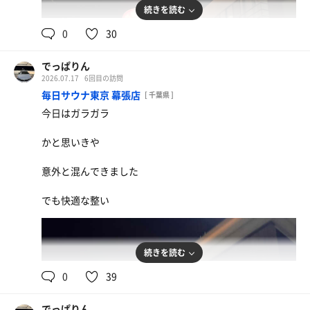
続きを読む
0
30
でっぱりん
2026.07.17
6回目の訪問
毎日サウナ東京 幕張店
[ 千葉県 ]
今日はガラガラ
かと思いきや
意外と混んできました
でも快適な整い
天丼セット
続きを読む
0
39
でっぱりん