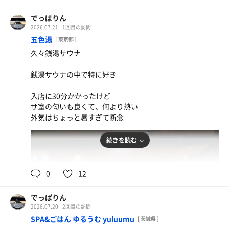
でっぱりん
2026.07.21
1回目の訪問
五色湯
[ 東京都 ]
久々銭湯サウナ
オロナミンC
イキタイメンバーズで、無料！
銭湯サウナの中で特に好き
入店に30分かかったけど
サ室の匂いも良くて、何より熱い
外気はちょっと暑すぎて断念
続きを読む
110℃
20.5℃
男
0
12
でっぱりん
2026.07.20
2回目の訪問
SPA&ごはん ゆるうむ yuluumu
[ 茨城県 ]