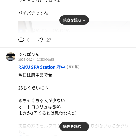
でもちょっとうるさめ
バチバチですね
続きを読む
84℃
11.7℃,17.1℃
男
0
27
でっぱりん
2026.06.24
1回目の訪問
RAKU SPA Station 府中
[ 東京都 ]
今日は府中まで🐎
23じくらいにIN
めちゃくちゃ人が少ない
オートロウリュは激熱
まさか2回くるとは思わなんだ
天空の方のセルフロウリュは人の出入りがないからかクソ
続きを読む
熱い