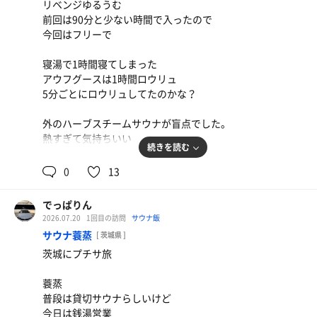
リベンジゆるうむ
前回は90分と少ない時間で入ったので
今回はフリーで
寝湯で1時間寝てしまった
アウフグースは1時間ロウリュ
5分ごとにロウリュしてたのかな？
外のハーブスチームサウナが盲点でした。
熱すぎて気持ちいい
続きを読む
0
13
でっぱりん
2026.07.20
1回目の訪問
サウナ飯
サウナ蓑蒸
[ 茨城県 ]
茨城にプチサ旅
蓑蒸
普段は貸切サウナらしいけど
今日は銭湯営業