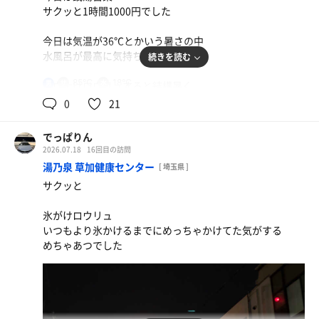
サクッと1時間1000円でした
今日は気温が36℃とかいう暑さの中
水風呂が最高に気持ちよかった
続きを読む
85℃
18℃
男
サウナはロウリュすると結構暑く
外気浴は自然がいっぱい
0
21
カマキリちゃんも涼んでた
でっぱりん
2026.07.18
16回目の訪問
湯乃泉 草加健康センター
[ 埼玉県 ]
サクッと
氷がけロウリュ
いつもより氷かけるまでにめっちゃかけてた気がする
めちゃあつでした