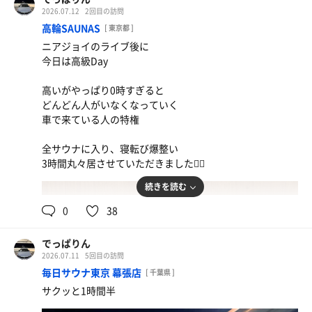
2026.07.12
2回目の訪問
高輪SAUNAS
[ 東京都 ]
ニアジョイのライブ後に
今日は高級Day
高いがやっぱり0時すぎると
どんどん人がいなくなっていく
車で来ている人の特権
全サウナに入り、寝転び爆整い
3時間丸々居させていただきました🧖‍♀️
続きを読む
0
38
でっぱりん
2026.07.11
5回目の訪問
毎日サウナ東京 幕張店
[ 千葉県 ]
サクッと1時間半