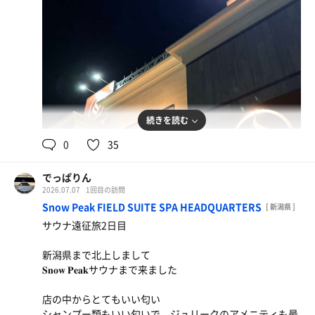
続きを読む
0
35
でっぱりん
2026.07.07
1回目の訪問
Snow Peak FIELD SUITE SPA HEADQUARTERS
[ 新潟県 ]
サウナ遠征旅2日目
新潟県まで北上しまして
𝐒𝐧𝐨𝐰 𝐏𝐞𝐚𝐤サウナまで来ました
店の中からとてもいい匂い
シャンプー類もいい匂いで、ジュリークのアメニティも最