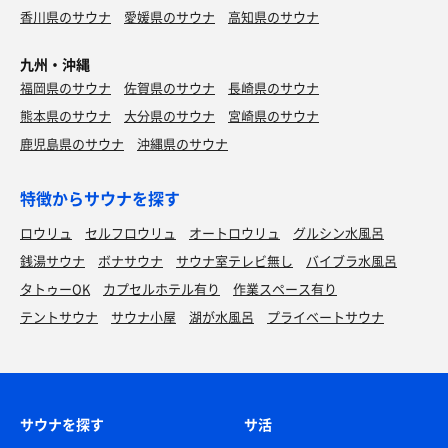
香川県のサウナ
愛媛県のサウナ
高知県のサウナ
九州・沖縄
福岡県のサウナ
佐賀県のサウナ
長崎県のサウナ
熊本県のサウナ
大分県のサウナ
宮崎県のサウナ
鹿児島県のサウナ
沖縄県のサウナ
特徴からサウナを探す
ロウリュ
セルフロウリュ
オートロウリュ
グルシン水風呂
銭湯サウナ
ボナサウナ
サウナ室テレビ無し
バイブラ水風呂
タトゥーOK
カプセルホテル有り
作業スペース有り
テントサウナ
サウナ小屋
湖が水風呂
プライベートサウナ
サウナを探す
サ活