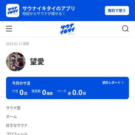
サウナイキタイのアプリ
無料で使う
地図からサウナが探せる！
2024.01.17 登録
望愛
統計レポート
今月のサ活
0
0
0.0
サ活
施設数
ペース
回
施設
週
回
サウナ歴
ホーム
好きなサウナ
プロフィール