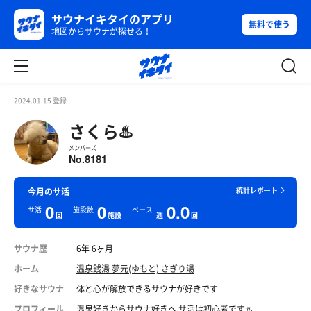
サウナイキタイのアプリ
無料で使う
地図からサウナが探せる！
2024.01.15 登録
さくら♨️
メンバーズ
8181
No.
統計レポート
今月のサ活
0
0
0.0
サ活
施設数
ペース
回
施設
週
回
サウナ歴
6年 6ヶ月
ホーム
温泉銭湯 夢元(ゆもと) さぎり湯
好きなサウナ
体と心が解放できるサウナが好きです
プロフィール
温泉好きからサウナ好きへ サ活は初心者です♨️