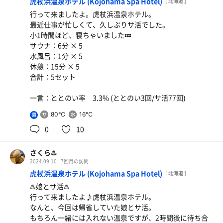
虎杖浜温泉ホテル (Kojohama Spa Hotel)
[ 北海道 ]
行って来ましたよ。虎杖浜温泉ホテル。
最近仕事が忙しくて、久しぶりサ活でした。
小1時間ほど、寝ちゃいました💤
サウナ：6分 × 5
水風呂：1分 × 5
休憩：15分 × 5
合計：5セット
一言：ととのい率 3.3% (ととのい3回/サ活77回)
80℃
16℃
男
0
10
さくら♨️
2024.09.10
7回目の訪問
虎杖浜温泉ホテル (Kojohama Spa Hotel)
[ 北海道 ]
♨️娘とサ活♨️
行って来ましたよ♪虎杖浜温泉ホテル。
なんと、今回は帰省していた娘とサ活。
もちろん一緒には入れない温泉ですが、2時間後に待ち合