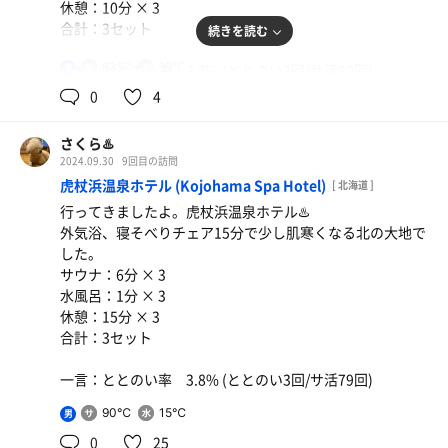
休憩：10分 × 3
合計：3セット
続きを読む
83℃
18℃
一言：ととのい率 3.7% (ととのい3回/サ活80回)
男
0
4
さくら♨️
2024.09.30
9回目の訪問
虎杖浜温泉ホテル (Kojohama Spa Hotel)
[ 北海道 ]
行ってきましたよ。虎杖浜温泉ホテル♨️
外気浴、寝そべりチェア15分で少し肌寒くなる北の大地で
した。
サウナ：6分 × 3
水風呂：1分 × 3
休憩：15分 × 3
合計：3セット
一言：ととのい率 3.8% (ととのい3回/サ活79回)
90℃
15℃
男
0
25