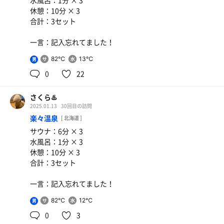
水風呂：1分 × 3
休憩：10分 × 3
合計：3セット
一言：記入忘れてました！
82℃
13℃
男
0
22
さくら♨️
2025.01.13
30回目の訪問
楽々温泉
[ 北海道 ]
サウナ：6分 × 3
水風呂：1分 × 3
休憩：10分 × 3
合計：3セット
一言：記入忘れてました！
82℃
12℃
男
0
3