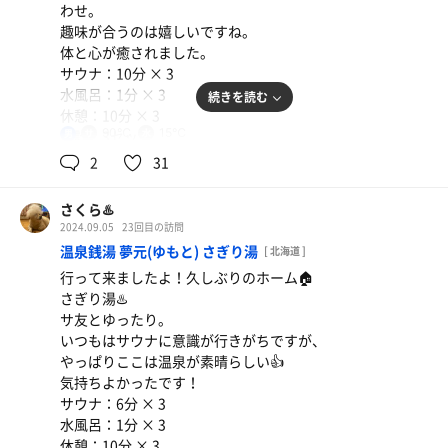
わせ。
趣味が合うのは嬉しいですね。
体と心が癒されました。
サウナ：10分 × 3
水風呂：1分 × 3
続きを読む
休憩：10分 × 3
90℃
15℃
合計：3セット
男
2
31
一言：ととのい率 3.3% (ととのい3回/サ活77回)
さくら♨️
2024.09.05
23回目の訪問
温泉銭湯 夢元(ゆもと) さぎり湯
[ 北海道 ]
行って来ましたよ！久しぶりのホーム🏠
さぎり湯♨️
サ友とゆったり。
いつもはサウナに意識が行きがちですが、
やっぱりここは温泉が素晴らしい👍
気持ちよかったです！
サウナ：6分 × 3
水風呂：1分 × 3
休憩：10分 × 3