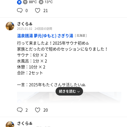
88℃
13℃
男
0
21
さくら♨️
2025.01.02
24回目の訪問
温泉銭湯 夢元(ゆもと) さぎり湯
[ 北海道 ]
行って来ましたよ！2025年サウナ初め♨️
家族とだったので短めのセッションになりました！
サウナ：6分 × 2
水風呂：1分 × 2
休憩：10分 × 2
合計：2セット
一言：2025年もたくさんサ活したい🙏
続きを読む
90℃
13℃
男
2
20
さくら♨️