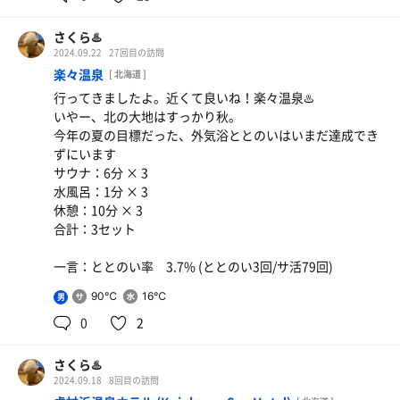
さくら♨️
2024.09.22
27回目の訪問
楽々温泉
[ 北海道 ]
行ってきましたよ。近くて良いね！楽々温泉♨️
いやー、北の大地はすっかり秋。
今年の夏の目標だった、外気浴ととのいはいまだ達成でき
ずにいます
サウナ：6分 × 3
水風呂：1分 × 3
休憩：10分 × 3
合計：3セット
一言：ととのい率 3.7% (ととのい3回/サ活79回)
90℃
16℃
男
0
2
さくら♨️
2024.09.18
8回目の訪問