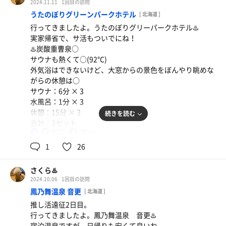
2024.11.11
1回目の訪問
うたのぼりグリーンパークホテル
[ 北海道 ]
行ってきましたよ。うたのぼりグリーパークホテル♨️
実家帰省で、サ活もついでにね！
♨️炭酸重曹泉○
サウナも熱くて○(92℃)
外気浴はできないけど、大窓からの景色をぼんやり眺めな
がらの休憩は○
サウナ：6分 × 3
水風呂：1分 × 3
休憩：15分 × 3
続きを読む
合計：3セット
92℃
16℃
男
1
26
さくら♨️
2024.10.06
1回目の訪問
鳳乃舞温泉 音更
[ 北海道 ]
推し活遠征2日目。
行ってきましたよ。鳳乃舞温泉 音更♨️
宿泊温泉ですが、日帰りも安くて良いね。