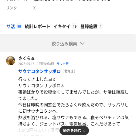
リンク
X
サ活
統計レポート
イキタイ
登録施設
98
19
1
絞り込み検索
さくら♨️
2025.05.18
1回目の訪問
サウナ飯
サウナコタンサッポロ
[ 北海道 ]
行ってきましたヨ♫
サウナコタンサッポロ♨️
夜勤ばかりで投稿全くしてませんでしたが、サ活は継続し
てました。
今日は昨晩の同窓会でたらふく🍺飲んだので、サッパリし
に初サウナコタンへ。
熱波も浴びれる、塩サウナもできる、寝そべりチェアは気
持ちよく、ジェットバス、電気風呂、これだけあって
1,000円ちょいで満喫。
続きを読む