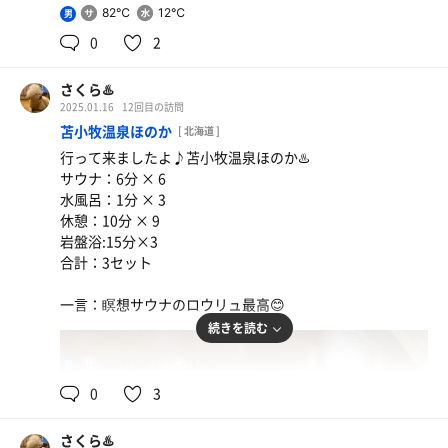
82℃
12℃
男
0
2
さくら♨️
2025.01.16
12回目の訪問
苫小牧温泉ほのか
[ 北海道 ]
行って来ましたよ♪苫小牧温泉ほのか♨️
サウナ：6分 × 6
水風呂：1分 × 3
休憩：10分 × 9
岩盤浴:15分×3
合計：3セット
一言：瞑想サウナのロウリュ最高😊
続きを読む
90℃,94℃
17℃
男
0
3
さくら♨️