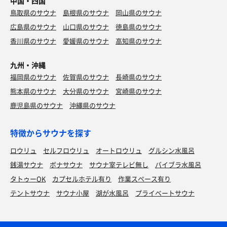
中国・四国
鳥取県のサウナ
島根県のサウナ
岡山県のサウナ
広島県のサウナ
山口県のサウナ
徳島県のサウナ
香川県のサウナ
愛媛県のサウナ
高知県のサウナ
九州・沖縄
福岡県のサウナ
佐賀県のサウナ
長崎県のサウナ
熊本県のサウナ
大分県のサウナ
宮崎県のサウナ
鹿児島県のサウナ
沖縄県のサウナ
特徴からサウナを探す
ロウリュ
セルフロウリュ
オートロウリュ
グルシン水風呂
銭湯サウナ
ボナサウナ
サウナ室テレビ無し
バイブラ水風呂
タトゥーOK
カプセルホテル有り
作業スペース有り
テントサウナ
サウナ小屋
湖が水風呂
プライベートサウナ