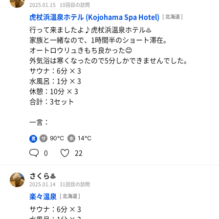
2025.01.15
10回目の訪問
虎杖浜温泉ホテル (Kojohama Spa Hotel)
[ 北海道 ]
行って来ましたよ♪虎杖浜温泉ホテル♨️
家族と一緒なので、1時間半のショート滞在。
オートロウリュきもち良かった😊
外気浴は寒くなったので5分しかできませんでした。
サウナ：6分 × 3
水風呂：1分 × 3
休憩：10分 × 3
合計：3セット
一言：
90℃
14℃
男
0
22
さくら♨️
2025.01.14
31回目の訪問
楽々温泉
[ 北海道 ]
サウナ：6分 × 3