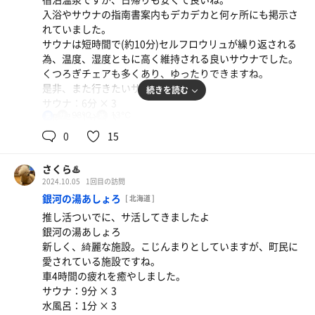
入浴やサウナの指南書案内もデカデカと何ヶ所にも掲示さ
れていました。
サウナは短時間で(約10分)セルフロウリュが繰り返される
為、温度、湿度ともに高く維持される良いサウナでした。
くつろぎチェアも多くあり、ゆったりできますね。
是非、また行きたいサウナです！
続きを読む
サウナ：6分 × 3
98℃
13℃
水風呂：1分 × 3
男
休憩：15分 × 3
0
15
合計：3セット
さくら♨️
一言：ととのい率 3.6% (ととのい3回/サ活82回)
2024.10.05
1回目の訪問
銀河の湯あしょろ
[ 北海道 ]
推し活ついでに、サ活してきましたよ
銀河の湯あしょろ
新しく、綺麗な施設。こじんまりとしていますが、町民に
愛されている施設ですね。
車4時間の疲れを癒やしました。
サウナ：9分 × 3
水風呂：1分 × 3