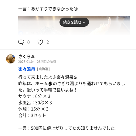
一言：あかすりできなかった😢
続きを読む
90℃,92℃
18℃
男
0
2
さくら♨️
2025.01.04
28回目の訪問
楽々温泉
[ 北海道 ]
行って来ましたよ♪楽々温泉♨️
昨年は、ホーム🏠のさぎり湯よりも通わせてもらいまし
た。近いって手軽で良いよね！
サウナ：6分 × 3
水風呂：30秒× 3
休憩：15分 × 3
合計：3セット
一言：500円に値上がりしてたの知りませんでした。