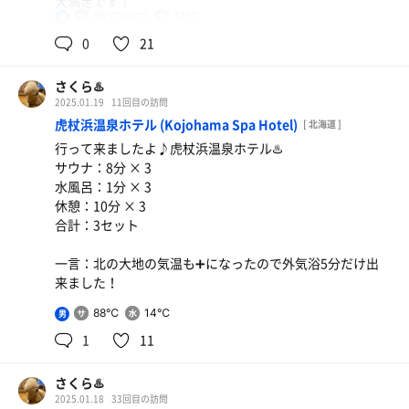
大満足です！
65℃,90℃
17℃
男
0
21
さくら♨️
2025.01.19
11回目の訪問
虎杖浜温泉ホテル (Kojohama Spa Hotel)
[ 北海道 ]
行って来ましたよ♪虎杖浜温泉ホテル♨️
サウナ：8分 × 3
水風呂：1分 × 3
休憩：10分 × 3
合計：3セット
一言：北の大地の気温も➕になったので外気浴5分だけ出
来ました！
88℃
14℃
男
1
11
さくら♨️
2025.01.18
33回目の訪問