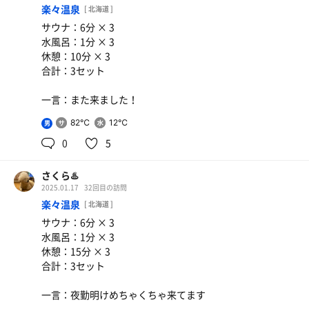
楽々温泉
[ 北海道 ]
サウナ：6分 × 3
水風呂：1分 × 3
休憩：10分 × 3
合計：3セット
一言：また来ました！
ソフトクリーム
うまし
82℃
12℃
男
0
5
さくら♨️
2025.01.17
32回目の訪問
楽々温泉
[ 北海道 ]
サウナ：6分 × 3
水風呂：1分 × 3
休憩：15分 × 3
合計：3セット
一言：夜勤明けめちゃくちゃ来てます