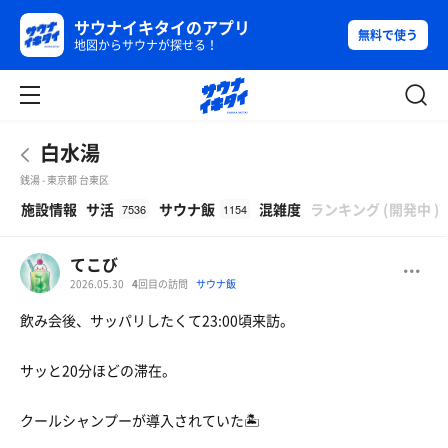
サウナイキタイのアプリ
無料で使う
地図からサウナが探せる！
白水湯
銭湯 - 東京都 台東区
β
施設情報
サ活
サウナ飯
混雑度
ランキング
(
開発中
)
7536
1154
てこび
2026.05.30
4
回目の訪問
サウナ飯
飲み会後、サッパリしたくて23:00頃来訪。
サッと20分ほどの滞在。
クールシャンプーが導入されていた🏝️