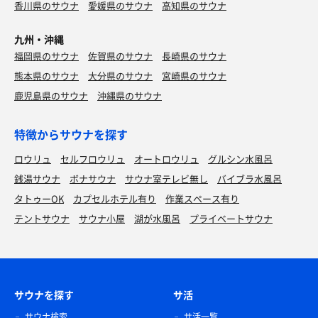
香川県のサウナ
愛媛県のサウナ
高知県のサウナ
九州・沖縄
福岡県のサウナ
佐賀県のサウナ
長崎県のサウナ
熊本県のサウナ
大分県のサウナ
宮崎県のサウナ
鹿児島県のサウナ
沖縄県のサウナ
特徴からサウナを探す
ロウリュ
セルフロウリュ
オートロウリュ
グルシン水風呂
銭湯サウナ
ボナサウナ
サウナ室テレビ無し
バイブラ水風呂
タトゥーOK
カプセルホテル有り
作業スペース有り
テントサウナ
サウナ小屋
湖が水風呂
プライベートサウナ
サウナを探す
サ活
サウナ検索
サ活一覧