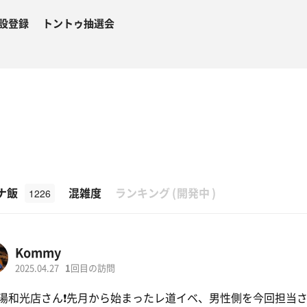
設登録
トントゥ抽選会
β
ナ飯
混雑度
ランキング
(
開発中
)
1226
Kommy
2025.04.27
1
回目の訪問
湯和光店さん❗️先月から始まったレ道イベ、男性側を今回担当