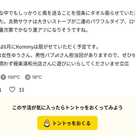
な中でもしっかりと風を送ることを信条にタオル振らせていた
た。炎熱サウナは大きいストーブが二連のパワフルタイプ、ロ
量次第でかなり激アツになりそうですね。
は6月にKommyは扇がせていただく予定です。
は女性ゆうさん、男性バブ👶さん担当回がありますので、ぜひ
問わず極楽湯和光店さんに遊びにいらしてくださいませ👏👏
100℃
18℃
1
33
このサ活が気に入ったらトントゥをおくってみよう
トントゥをおくる