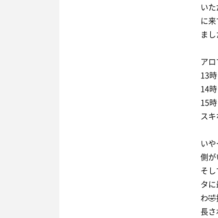
いた
に来
まし
アロ
13
14
15
スキ
いや
側が
そし
タに
わ
長さ