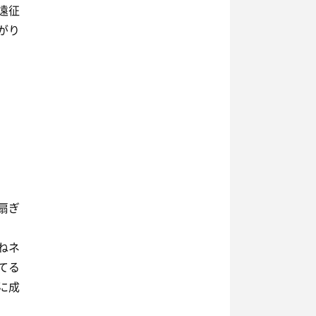
遠征
がり
扇ぎ
ねネ
てる
に成