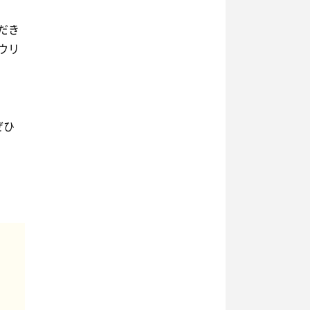
だき
ウリ
ぜひ