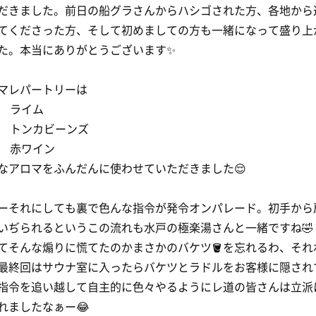
だきました。前日の船グラさんからハシゴされた方、各地から
てくださった方、そして初めましての方も一緒になって盛り上
た。本当にありがとうございます✨
マレパートリーは
時 ライム
時 トンカビーンズ
時 赤ワイン
なアロマをふんだんに使わせていただきました😌
ーそれにしても裏で色んな指令が発令オンパレード。初手から
いぢられるというこの流れも水戸の極楽湯さんと一緒ですね🤣
てそんな煽りに慌てたのかまさかのバケツ🪣を忘れるわ、それ
最終回はサウナ室に入ったらバケツとラドルをお客様に隠され
指令を追い越して自主的に色々やるようにレ道の皆さんは立派
れましたなぁー😂