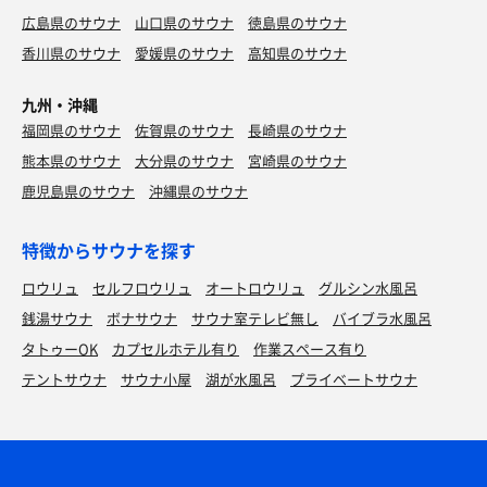
広島県のサウナ
山口県のサウナ
徳島県のサウナ
香川県のサウナ
愛媛県のサウナ
高知県のサウナ
九州・沖縄
福岡県のサウナ
佐賀県のサウナ
長崎県のサウナ
熊本県のサウナ
大分県のサウナ
宮崎県のサウナ
鹿児島県のサウナ
沖縄県のサウナ
特徴からサウナを探す
ロウリュ
セルフロウリュ
オートロウリュ
グルシン水風呂
銭湯サウナ
ボナサウナ
サウナ室テレビ無し
バイブラ水風呂
タトゥーOK
カプセルホテル有り
作業スペース有り
テントサウナ
サウナ小屋
湖が水風呂
プライベートサウナ