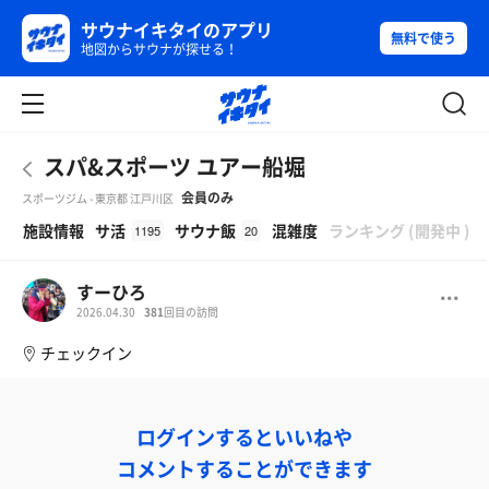
サウナイキタイのアプリ
無料で使う
地図からサウナが探せる！
スパ&スポーツ ユアー船堀
会員のみ
スポーツジム - 東京都 江戸川区
β
施設情報
サ活
サウナ飯
混雑度
ランキング
(
開発中
)
1195
20
すーひろ
2026.04.30
381
回目の訪問
チェックイン
ログインするといいねや
コメントすることができます