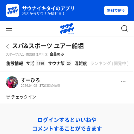
サウナイキタイのアプリ
無料で使う
地図からサウナが探せる！
スパ&スポーツ ユアー船堀
会員のみ
スポーツジム - 東京都 江戸川区
β
施設情報
サ活
サウナ飯
混雑度
ランキング
(
開発中
)
1196
20
すーひろ
2026.04.05
372
回目の訪問
チェックイン
ログインするといいねや
コメントすることができます