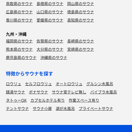
鳥取県のサウナ
島根県のサウナ
岡山県のサウナ
広島県のサウナ
山口県のサウナ
徳島県のサウナ
香川県のサウナ
愛媛県のサウナ
高知県のサウナ
九州・沖縄
福岡県のサウナ
佐賀県のサウナ
長崎県のサウナ
熊本県のサウナ
大分県のサウナ
宮崎県のサウナ
鹿児島県のサウナ
沖縄県のサウナ
特徴からサウナを探す
ロウリュ
セルフロウリュ
オートロウリュ
グルシン水風呂
銭湯サウナ
ボナサウナ
サウナ室テレビ無し
バイブラ水風呂
タトゥーOK
カプセルホテル有り
作業スペース有り
テントサウナ
サウナ小屋
湖が水風呂
プライベートサウナ