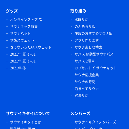
グッズ
取り組み
オンラインストア
水曜サ活
サウナグッズ特集
のんあるサ飯
サウナハット
施設のおすすめサウナ飯
サ飯スウェット
アプリ作ります
さうないきたいスウェット
サウナ楽しむ検索
2021年 夏 その1
サバス 移動型サウナバス
2021年 夏 その1
サバス 2号車
2021年 冬
カプセルトイ サウナキット
サウナ応援企業
サウナの時間
泊まってサウナ
銭湯サ活
サウナイキタイについて
メンバーズ
サウナイキタイとは
サウナイキタイメンバーズ
誕生時のお話
メンバーズロッカー