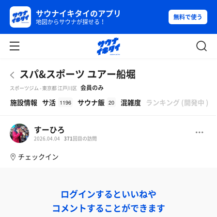
サウナイキタイのアプリ
無料で使う
地図からサウナが探せる！
スパ&スポーツ ユアー船堀
会員のみ
スポーツジム - 東京都 江戸川区
β
施設情報
サ活
サウナ飯
混雑度
ランキング
(
開発中
)
1196
20
すーひろ
2026.04.04
371
回目の訪問
チェックイン
ログインするといいねや
コメントすることができます