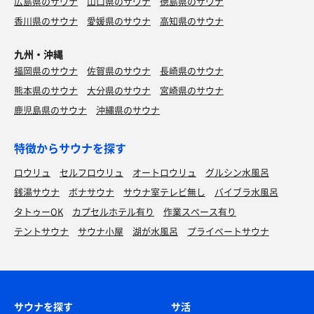
広島県のサウナ
山口県のサウナ
徳島県のサウナ
香川県のサウナ
愛媛県のサウナ
高知県のサウナ
九州・沖縄
福岡県のサウナ
佐賀県のサウナ
長崎県のサウナ
熊本県のサウナ
大分県のサウナ
宮崎県のサウナ
鹿児島県のサウナ
沖縄県のサウナ
特徴からサウナを探す
ロウリュ
セルフロウリュ
オートロウリュ
グルシン水風呂
銭湯サウナ
ボナサウナ
サウナ室テレビ無し
バイブラ水風呂
タトゥーOK
カプセルホテル有り
作業スペース有り
テントサウナ
サウナ小屋
湖が水風呂
プライベートサウナ
サウナを探す
サ活