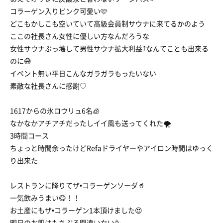
コラーゲン入りピンク可愛い🩷
どこもかしこも空いていて高級会員制サウナに来てるかのよう
ここの社長さん女性に優しい方なんだろうな
女性サウナぶっ壊して男性サウナ拡大利益⤴️なんてことも出来る
のに😅
イベント無い平日こんなガラガラもったいない
素敵な社長さんに感謝♡
1617からの氷ロウリュ6名🧊
なかなかアチアチだったしイイ風も送ってくれた🌪️
3時間コース
ちょっと時間余ったけどRefaドライヤーやアイロン時間はゆっく
り出来た
レストランに降りてザ•コラーゲンソーダ🥤
一気飲みうまい😋！！
お土産にもザ•コラーゲン1本頂けました😍
明日のお肌はもちぷる間違いない🥳