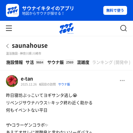
サウナイキタイのアプリ
無料で使う
地図からサウナが探せる！
saunahouse
温浴施設 - 神奈川県 川崎市
β
施設情報
サ活
サウナ飯
混雑度
ランキング
(
開発中
)
9664
2569
e-tan
2025.12.26
6
回目の訪問
サウナ飯
昨日寝坊ぶっこいてヨギサンタ逃し😭
リベンジサウナハウス✨キック終わ近く助かる
何もイベントない平日
ザ•コラーゲンコラボ✨
あえてオサレに炭酸泉と言わないソーダバス⭐️