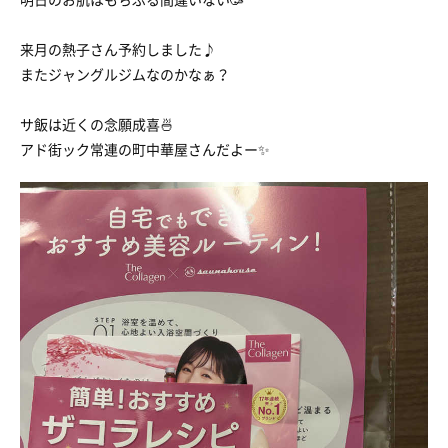
来月の熱子さん予約しました♪
またジャングルジムなのかなぁ？
サ飯は近くの念願成喜🍜
アド街ック常連の町中華屋さんだよー✨