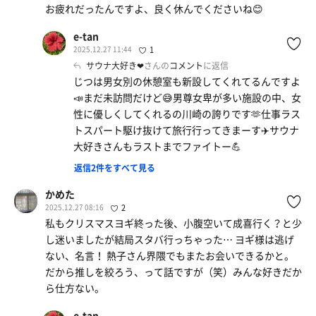
お疲れだったんですよ、良く休んでくださいね😊
e-tan
2025.12.27 11:44
1
サウナ大好き❤
さんの
コメント
に返信
じつは男女別の休憩室も新設してくれてるんですよ
📣まだ未訪問だけど😅男尊女卑が多い施設の中、女
性に優しくしてくれるの川崎の誇りです🫶仕事ラス
トスパート駆け抜けて旅行行ってきまーす✈️サウナ
大好きさんもラストまでファイトー💪
返信2件をすべて見る
かめた
2025.12.27 08:16
2
私もクリスマスヨギ終った後、小腹空いて成喜行く？と少
し迷いましたが結局スタバ行っちゃった⋯ ヨギ様は逃げ
ない、名言！ 熱子さん界隈でもまたお会いできるかと。
だから推しを絞ろう、って話ですが（笑）みんな好きだか
ら仕方ない。
e-tan