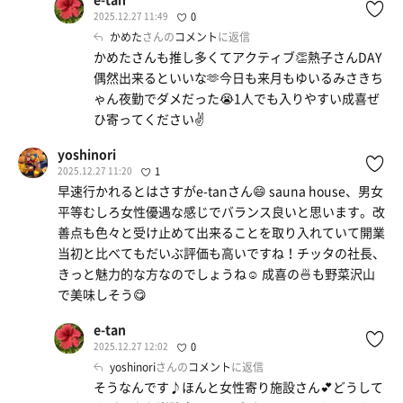
2025.12.27 11:49
0
かめた
さんの
コメント
に返信
かめたさんも推し多くてアクティブ👏熱子さんDAY
偶然出来るといいな🫶今日も来月もゆいるみさきち
ゃん夜勤でダメだった😭1人でも入りやすい成喜ぜ
ひ寄ってください✌️
yoshinori
2025.12.27 11:20
1
早速行かれるとはさすがe-tanさん😄 sauna house、男女
平等むしろ女性優遇な感じでバランス良いと思います。改
善点も色々と受け止めて出来ることを取り入れていて開業
当初と比べてもだいぶ評価も高いですね！チッタの社長、
きっと魅力的な方なのでしょうね☺️ 成喜の🍜も野菜沢山
で美味しそう😋
e-tan
2025.12.27 12:02
0
yoshinori
さんの
コメント
に返信
そうなんです♪ほんと女性寄り施設さん💕どうして