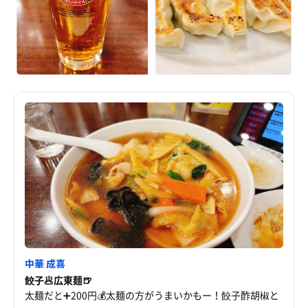
中華 成喜
餃子🥟広東麺🍺
太麺だと➕200円💰太麺の方がうまいかもー！餃子酢胡椒と