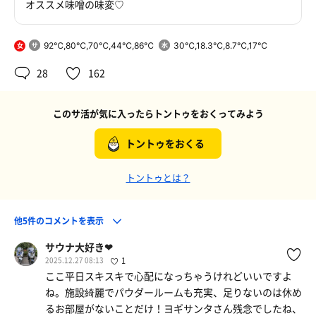
オススメ味噌の味変♡
92℃,80℃,70℃,44℃,86℃
30℃,18.3℃,8.7℃,17℃
女
28
162
このサ活が気に入ったらトントゥをおくってみよう
トントゥをおくる
トントゥとは？
他5件のコメントを表示
サウナ大好き❤
2025.12.27 08:13
1
ここ平日スキスキで心配になっちゃうけれどいいですよ
ね。施設綺麗でパウダールームも充実、足りないのは休め
るお部屋がないことだけ！ヨギサンタさん残念でしたね、