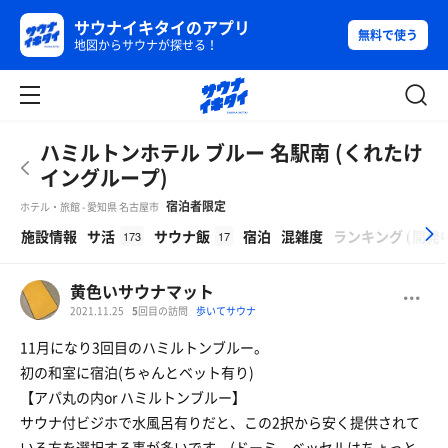
サウナイキタイのアプリ
無料で使う
地図からサウナが探せる！
ハミルトンホテル ブルー 名駅南 (くれたけ
イングループ)
宿泊者限定
ホテル・旅館 - 愛知県 名古屋市
β
施設情報
サ活
サウナ飯
宿泊
混雑度
ランキング
(
開発
173
17
黄色いサウナマット
2021.11.25
5
回目の訪問
歩いてサウナ
11月になり3回目のハミルトンブルー。
初の和室に宿泊(ちゃんとベット有り)
【アパ丸の内or ハミルトンブルー】
サウナ付ビジホで水風呂有りだと、この2択から安く提供されて
いる方を選択する事が多いです。(ドーミ、ベッセルはちょっと