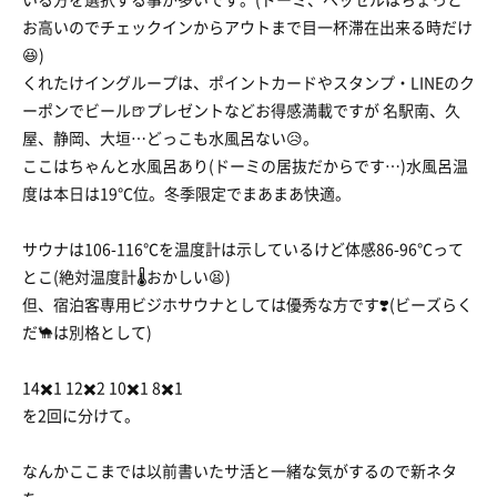
お高いのでチェックインからアウトまで目一杯滞在出来る時だけ
😆)
くれたけイングループは、ポイントカードやスタンプ・LINEのク
ーポンでビール🍺プレゼントなどお得感満載ですが 名駅南、久
屋、静岡、大垣…どっこも水風呂ない😥。
ここはちゃんと水風呂あり(ドーミの居抜だからです…)水風呂温
度は本日は19℃位。冬季限定でまあまあ快適。
サウナは106-116℃を温度計は示しているけど体感86-96℃って
とこ(絶対温度計🌡おかしい😫)
但、宿泊客専用ビジホサウナとしては優秀な方です❣️(ビーズらく
だ🐪は別格として)
14✖️1 12✖️2 10✖️1 8✖️1
を2回に分けて。
なんかここまでは以前書いたサ活と一緒な気がするので新ネタ