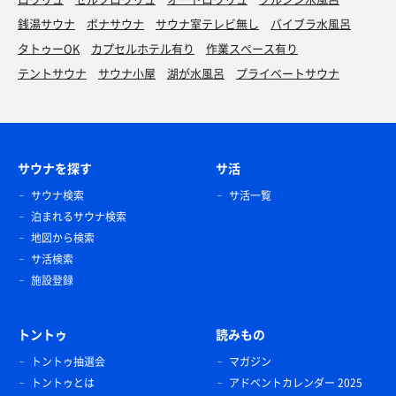
銭湯サウナ
ボナサウナ
サウナ室テレビ無し
バイブラ水風呂
タトゥーOK
カプセルホテル有り
作業スペース有り
テントサウナ
サウナ小屋
湖が水風呂
プライベートサウナ
サウナを探す
サ活
サウナ検索
サ活一覧
泊まれるサウナ検索
地図から検索
サ活検索
施設登録
トントゥ
読みもの
トントゥ抽選会
マガジン
トントゥとは
アドベントカレンダー 2025