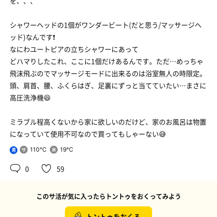
を、、、
シャワーヘッドの1個がワンダービート(だと思う/マッサージヘ
ッド)なんです❗️
なにわユートピアの立ちシャワーにあって
どハマりしたこれ、ここに1個だけあるんです。ただ…めっちゃ
飛沫飛ぶのでマッサージモードに出来るのは浴室無人の時限定。
頭、肩首、腰、ふくらはぎ、足裏にずっと当てていたい…まさに
高圧洗浄機😆
ミラブル程高くないから家に欲しいのだけど、家のお風呂は物置
になっていて使用不可なので買ってもしゃーない😅
110℃
19℃
男
0
59
このサ活が気に入ったらトントゥをおくってみよう
トントゥをおくる