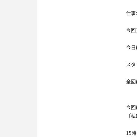
仕事
今回
今日
スタ
全回
今回
〔私
15