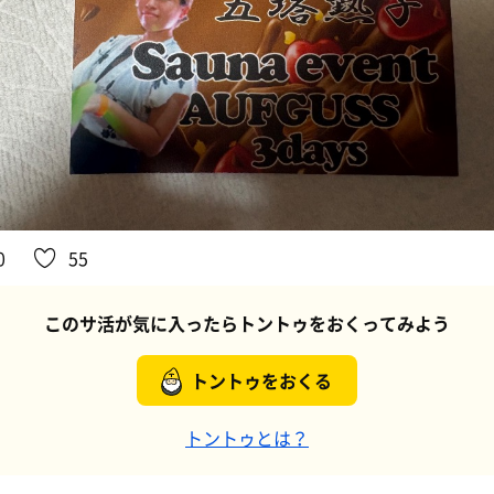
0
55
このサ活が気に入ったらトントゥをおくってみよう
トントゥをおくる
トントゥとは？