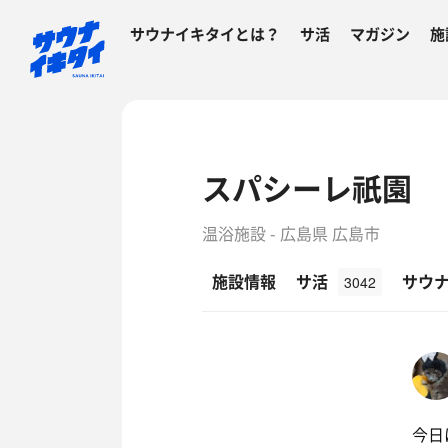
サウナイキタイとは？
サ活
マガジン
施
スパシーレ祇園
温浴施設 - 広島県 広島市
施設情報
サ活
サウ
3042
今日