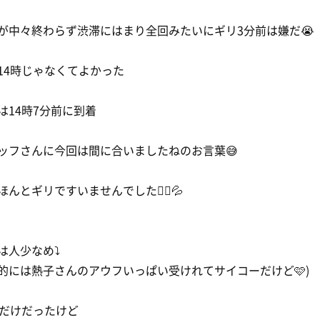
が中々終わらず渋滞にはまり全回みたいにギリ3分前は嫌だ😭
14時じゃなくてよかった
は14時7分前に到着
ッフさんに今回は間に合いましたねのお言葉😅
ほんとギリですいませんでした🙇‍♀️💦
は人少なめ⤵️
的には熱子さんのアウフいっぱい受けれてサイコーだけど🩷)
時だけだったけど