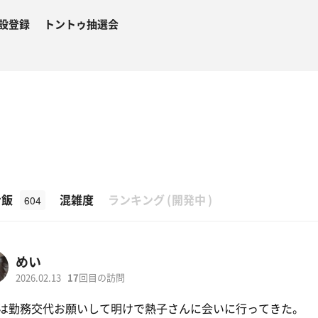
設登録
トントゥ抽選会
β
ナ飯
混雑度
ランキング
(
開発中
)
604
めい
2026.02.13
17
回目の訪問
は勤務交代お願いして明けで熱子さんに会いに行ってきた。