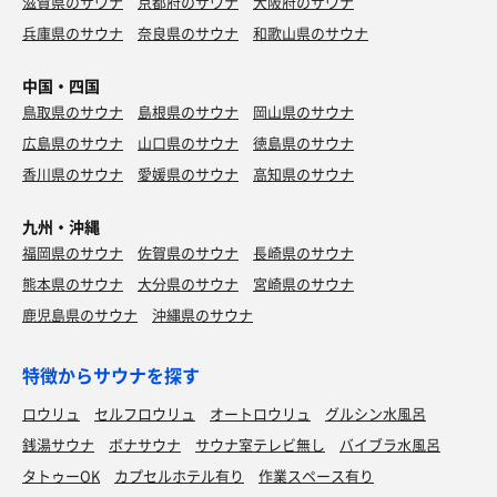
滋賀県のサウナ
京都府のサウナ
大阪府のサウナ
兵庫県のサウナ
奈良県のサウナ
和歌山県のサウナ
中国・四国
鳥取県のサウナ
島根県のサウナ
岡山県のサウナ
広島県のサウナ
山口県のサウナ
徳島県のサウナ
香川県のサウナ
愛媛県のサウナ
高知県のサウナ
九州・沖縄
福岡県のサウナ
佐賀県のサウナ
長崎県のサウナ
熊本県のサウナ
大分県のサウナ
宮崎県のサウナ
鹿児島県のサウナ
沖縄県のサウナ
特徴からサウナを探す
ロウリュ
セルフロウリュ
オートロウリュ
グルシン水風呂
銭湯サウナ
ボナサウナ
サウナ室テレビ無し
バイブラ水風呂
タトゥーOK
カプセルホテル有り
作業スペース有り