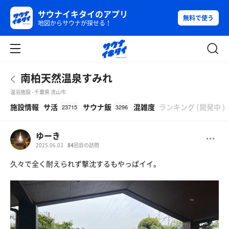
サウナイキタイのアプリ
無料で使う
地図からサウナが探せる！
南柏天然温泉すみれ
温浴施設 - 千葉県 流山市
β
施設情報
サ活
サウナ飯
混雑度
ランキング
(
開発中
)
23715
3296
ゆーき
2025.06.03
84
回目の訪問
久々で全く耐えられず撃沈するもやっぱイイ。