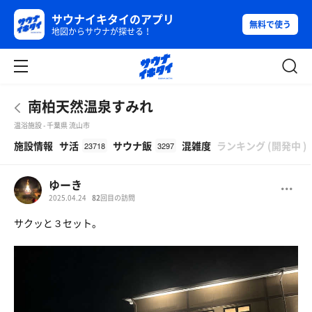
サウナイキタイのアプリ
無料で使う
地図からサウナが探せる！
南柏天然温泉すみれ
温浴施設 - 千葉県 流山市
β
施設情報
サ活
サウナ飯
混雑度
ランキング
(
開発中
)
23718
3297
ゆーき
2025.04.24
82
回目の訪問
サクッと３セット。