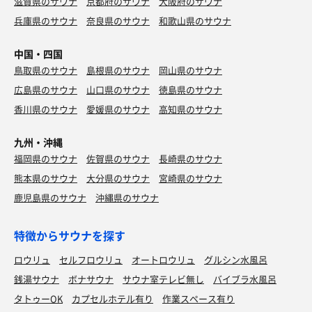
滋賀県のサウナ
京都府のサウナ
大阪府のサウナ
兵庫県のサウナ
奈良県のサウナ
和歌山県のサウナ
中国・四国
鳥取県のサウナ
島根県のサウナ
岡山県のサウナ
広島県のサウナ
山口県のサウナ
徳島県のサウナ
香川県のサウナ
愛媛県のサウナ
高知県のサウナ
九州・沖縄
福岡県のサウナ
佐賀県のサウナ
長崎県のサウナ
熊本県のサウナ
大分県のサウナ
宮崎県のサウナ
鹿児島県のサウナ
沖縄県のサウナ
特徴からサウナを探す
ロウリュ
セルフロウリュ
オートロウリュ
グルシン水風呂
銭湯サウナ
ボナサウナ
サウナ室テレビ無し
バイブラ水風呂
タトゥーOK
カプセルホテル有り
作業スペース有り