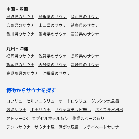
中国・四国
鳥取県のサウナ
島根県のサウナ
岡山県のサウナ
広島県のサウナ
山口県のサウナ
徳島県のサウナ
香川県のサウナ
愛媛県のサウナ
高知県のサウナ
九州・沖縄
福岡県のサウナ
佐賀県のサウナ
長崎県のサウナ
熊本県のサウナ
大分県のサウナ
宮崎県のサウナ
鹿児島県のサウナ
沖縄県のサウナ
特徴からサウナを探す
ロウリュ
セルフロウリュ
オートロウリュ
グルシン水風呂
銭湯サウナ
ボナサウナ
サウナ室テレビ無し
バイブラ水風呂
タトゥーOK
カプセルホテル有り
作業スペース有り
テントサウナ
サウナ小屋
湖が水風呂
プライベートサウナ