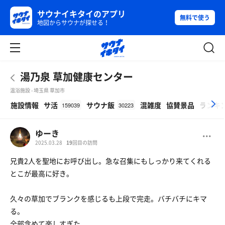
サウナイキタイのアプリ
無料で使う
地図からサウナが探せる！
湯乃泉 草加健康センター
温浴施設 - 埼玉県 草加市
β
施設情報
サ活
サウナ飯
混雑度
協賛景品
ランキ
159039
30223
ゆーき
2025.03.28
19
回目の訪問
兄貴2人を聖地にお呼び出し。急な召集にもしっかり来てくれる
とこが最高に好き。
久々の草加でブランクを感じるも上段で完走。バチバチにキマ
る。
全部含めて楽しすぎた。