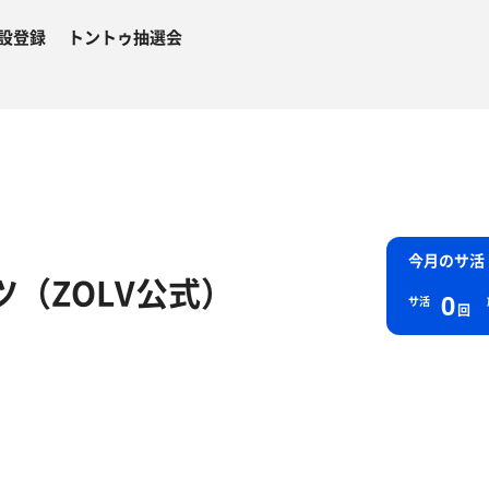
設登録
トントゥ抽選会
今月のサ活
ツ（ZOLV公式）
0
サ活
回