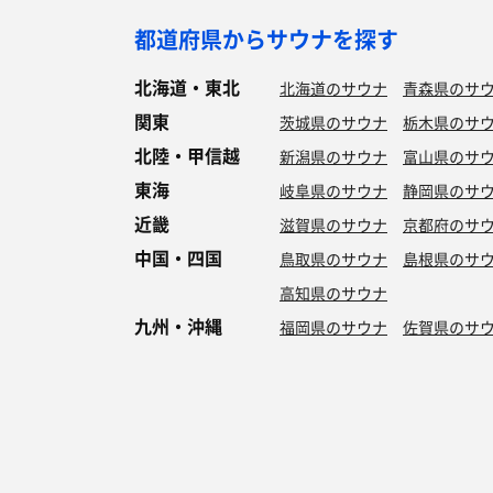
都道府県からサウナを探す
北海道・東北
北海道のサウナ
青森県のサ
関東
茨城県のサウナ
栃木県のサ
北陸・甲信越
新潟県のサウナ
富山県のサ
東海
岐阜県のサウナ
静岡県のサ
近畿
滋賀県のサウナ
京都府のサ
中国・四国
鳥取県のサウナ
島根県のサ
高知県のサウナ
九州・沖縄
福岡県のサウナ
佐賀県のサ
特徴からサウナを探す
ロウリュ
セルフロウリュ
オートロウリュ
グル