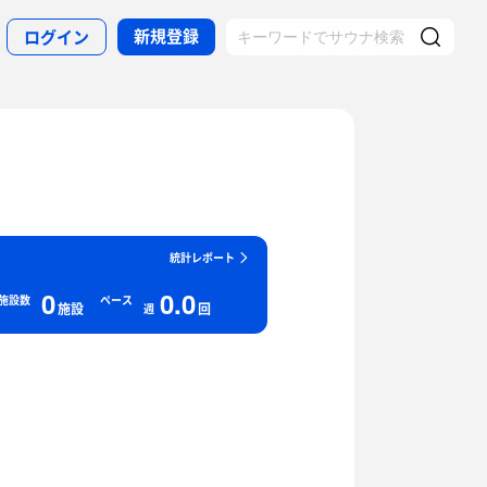
新規登録
ログイン
統計レポート
0
0.0
施設数
ペース
施設
回
週