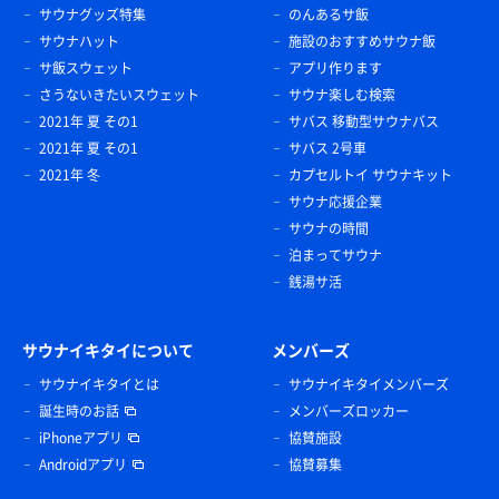
サウナグッズ特集
のんあるサ飯
サウナハット
施設のおすすめサウナ飯
サ飯スウェット
アプリ作ります
さうないきたいスウェット
サウナ楽しむ検索
2021年 夏 その1
サバス 移動型サウナバス
2021年 夏 その1
サバス 2号車
2021年 冬
カプセルトイ サウナキット
サウナ応援企業
サウナの時間
泊まってサウナ
銭湯サ活
サウナイキタイについて
メンバーズ
サウナイキタイとは
サウナイキタイメンバーズ
誕生時のお話
メンバーズロッカー
iPhoneアプリ
協賛施設
Androidアプリ
協賛募集