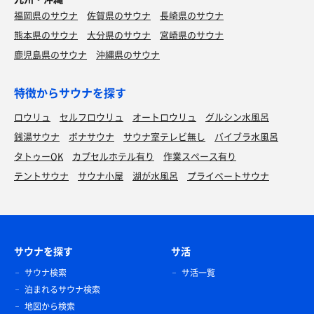
福岡県のサウナ
佐賀県のサウナ
長崎県のサウナ
熊本県のサウナ
大分県のサウナ
宮崎県のサウナ
鹿児島県のサウナ
沖縄県のサウナ
特徴からサウナを探す
ロウリュ
セルフロウリュ
オートロウリュ
グルシン水風呂
銭湯サウナ
ボナサウナ
サウナ室テレビ無し
バイブラ水風呂
タトゥーOK
カプセルホテル有り
作業スペース有り
テントサウナ
サウナ小屋
湖が水風呂
プライベートサウナ
サウナを探す
サ活
サウナ検索
サ活一覧
泊まれるサウナ検索
地図から検索