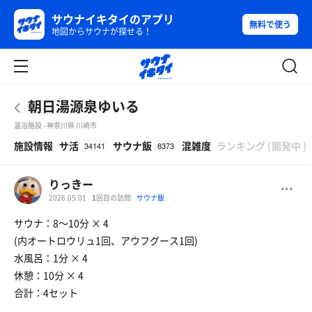
サウナイキタイのアプリ
無料で使う
地図からサウナが探せる！
朝日湯源泉ゆいる
温浴施設 - 神奈川県 川崎市
β
施設情報
サ活
サウナ飯
混雑度
ランキング
(
開発中
)
34141
8373
りっきー
2026.05.01
1
回目の訪問
サウナ飯
サウナ：8〜10分 × 4
(内オートロウリュ1回、アウフグース1回)
水風呂：1分 × 4
休憩：10分 × 4
合計：4セット