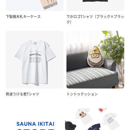
下駄箱木札キーケース
でかロゴTシャツ（ブラック×ブラッ
ク）
熱波うける君Tシャツ
トントゥクッション