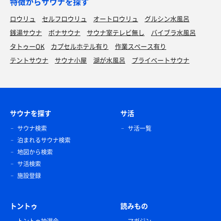
特徴からサウナを探す
ロウリュ
セルフロウリュ
オートロウリュ
グルシン水風呂
銭湯サウナ
ボナサウナ
サウナ室テレビ無し
バイブラ水風呂
タトゥーOK
カプセルホテル有り
作業スペース有り
テントサウナ
サウナ小屋
湖が水風呂
プライベートサウナ
サウナを探す
サ活
サウナ検索
サ活一覧
泊まれるサウナ検索
地図から検索
サ活検索
施設登録
トントゥ
読みもの
トントゥ抽選会
マガジン