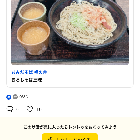
あみだそば 福の井
おろしそば三昧
96℃
男
0
10
このサ活が気に入ったらトントゥをおくってみよう