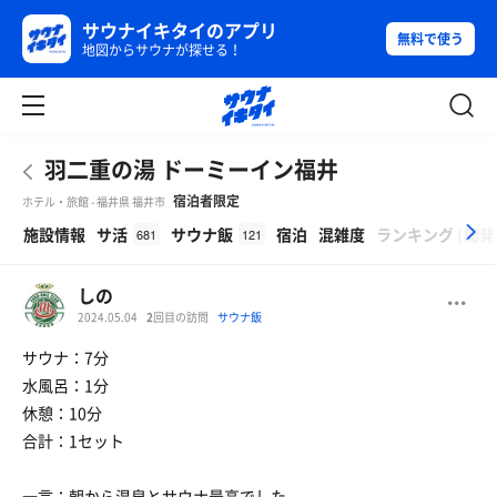
サウナイキタイのアプリ
無料で使う
地図からサウナが探せる！
羽二重の湯 ドーミーイン福井
宿泊者限定
ホテル・旅館 - 福井県 福井市
β
施設情報
サ活
サウナ飯
宿泊
混雑度
ランキング
(
開発
681
121
しの
2024.05.04
2
回目の訪問
サウナ飯
サウナ：7分
水風呂：1分
休憩：10分
合計：1セット
一言：朝から温泉とサウナ最高でした。