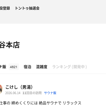
設登録
トントゥ抽選会
谷本店
β
ナ飯
宿泊
混雑度
ランキング
(
開発中
)
4821
こけし（男湯）
2026.06.14
11
回目の訪問
サウナ飯
仕事の 締めくくりには 絶品サウナで リラックス