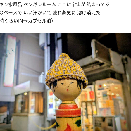
キン水風呂 ペンギンルーム ここに宇宙が 詰まってる
のペースで いい汗かいて 疲れ蒸気に 溶け消えた
1時くらいIN→カプセル泊）