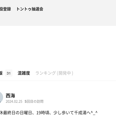
設登録
トントゥ抽選会
β
飯
混雑度
ランキング
(
開発中
)
31
西海
2024.02.25
5
回目の訪問
休最終日の日曜日、19時頃、少し歩いて千成湯へ^_^