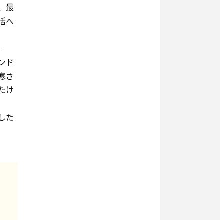
、最
活へ
^
ンド
寒さ
たけ
した