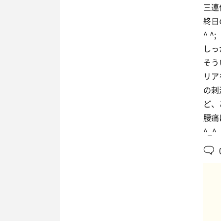
三連
終日
^ ^;
しっ
そう
リア
の刺
ど、
腰痛
^_^