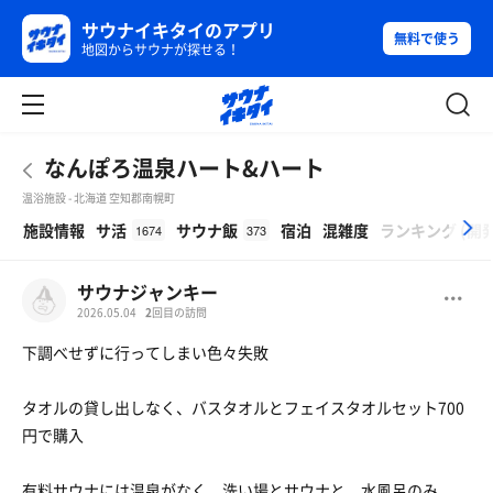
サウナイキタイのアプリ
無料で使う
地図からサウナが探せる！
なんぽろ温泉ハート&ハート
温浴施設 - 北海道 空知郡南幌町
β
施設情報
サ活
サウナ飯
宿泊
混雑度
ランキング
(
開
1674
373
サウナジャンキー
2026.05.04
2
回目の訪問
下調べせずに行ってしまい色々失敗
タオルの貸し出しなく、バスタオルとフェイスタオルセット700
円で購入
有料サウナには温泉がなく、洗い場とサウナと、水風呂のみ