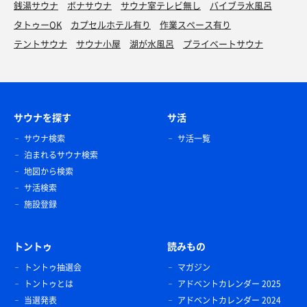
銭湯サウナ
ボナサウナ
サウナ室テレビ無し
バイブラ水風呂
タトゥーOK
カプセルホテル有り
作業スペース有り
テントサウナ
サウナ小屋
湖が水風呂
プライベートサウナ
サウナを探す
サ活
サウナ検索
サ活一覧
泊まれるサウナ検索
地図から検索
サ活検索
施設登録
トントゥ
読みもの
トントゥ抽選会
マガジン
トントゥとは
アドベントカレンダー 2025
当選発表
アドベントカレンダー 2024