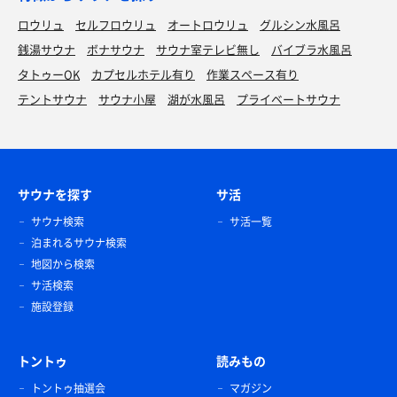
ロウリュ
セルフロウリュ
オートロウリュ
グルシン水風呂
銭湯サウナ
ボナサウナ
サウナ室テレビ無し
バイブラ水風呂
タトゥーOK
カプセルホテル有り
作業スペース有り
テントサウナ
サウナ小屋
湖が水風呂
プライベートサウナ
サウナを探す
サ活
サウナ検索
サ活一覧
泊まれるサウナ検索
地図から検索
サ活検索
施設登録
トントゥ
読みもの
トントゥ抽選会
マガジン