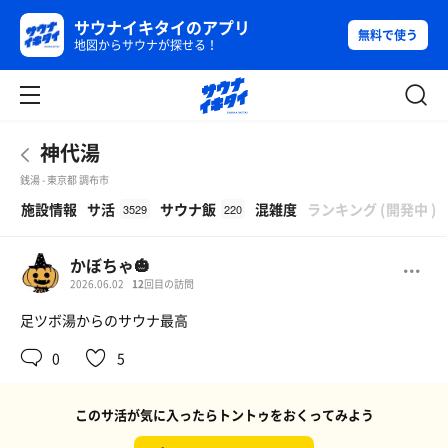
サウナイキタイのアプリ
無料で使う
地図からサウナが探せる！
神代湯
銭湯 - 東京都 調布市
β
施設情報
サ活
サウナ飯
混雑度
ランキング
(
開発中
)
3529
220
かぼちゃ🎃
2026.06.02
12
回目の訪問
足ツボ湯からのサウナ最高
0
5
このサ活が気に入ったらトントゥをおくってみよう