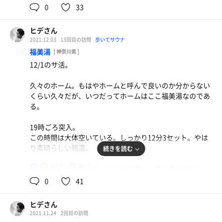
0
33
ヒデさん
2021.12.03
13回目の訪問
歩いてサウナ
福美湯
[ 神奈川県 ]
12/1のサ活。
久々のホーム。もはやホームと呼んで良いのか分からない
くらい久々だが、いつだってホームはここ福美湯なのであ
る。
19時ごろ突入。
この時間は大体空いている。しっかり12分3セット。やは
り素晴らしい銭湯。
続きを読む
84℃
16℃
男
各所の名店巡っても尚、ここの素晴らしさは揺るがない。
0
41
ありがとうございました。
ヒデさん
2021.11.24
2回目の訪問