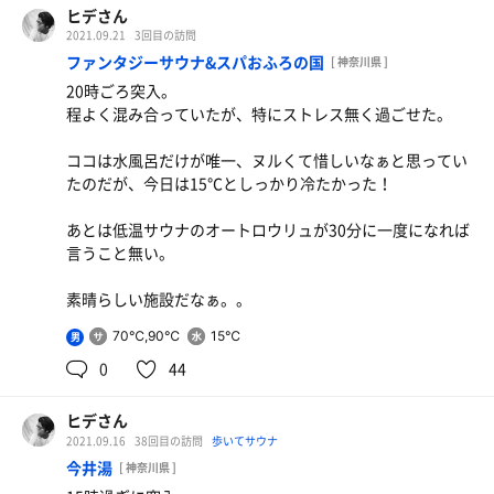
ヒデさん
2021.09.21
3回目の訪問
ファンタジーサウナ&スパおふろの国
[ 神奈川県 ]
20時ごろ突入。
程よく混み合っていたが、特にストレス無く過ごせた。
ココは水風呂だけが唯一、ヌルくて惜しいなぁと思ってい
たのだが、今日は15℃としっかり冷たかった！
あとは低温サウナのオートロウリュが30分に一度になれば
言うこと無い。
素晴らしい施設だなぁ。。
70℃,90℃
15℃
男
0
44
ヒデさん
2021.09.16
38回目の訪問
歩いてサウナ
今井湯
[ 神奈川県 ]