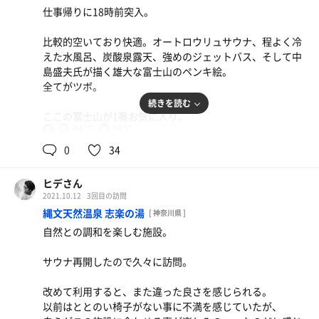
仕事帰りに18時前突入。
大きな大きなハンバーガーが美味でした。
比較的空いており快適。オートロウリュサウナ、程よく冷
えた水風呂、炭酸泉露天、強めのジェットバス、そして中
島盛夫氏が描く雄大な富士山のペンキ絵。
全てがツボ。
続きを読む
ここの富士山が1番お気に入り。
84℃
18℃
男
皆さんのお気に入りのペンキ絵があれば教えて頂きたい。
0
34
いいサ活でした。
ヒデさん
2021.10.12
3回目の訪問
縄文天然温泉 志楽の湯
[ 神奈川県 ]
自然との調和を楽しむ施設。
ベーコンチーズバーガー
直火で風味良く焼かれたパテが美味しい。
サウナ再開したので久々に訪問。
改めて利用すると、また違った良さを感じられる。
以前はととのい椅子がない事に不満を感じていたが、