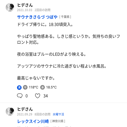
ヒデさん
2021.10.03
2回目の訪問
サウナきさらづ つぼや
[ 千葉県 ]
ドライブ帰りに。18:30頃突入。
やっぱり聖地感ある。しきじ感というか。気持ちの良いフ
ロント対応。
夜の浴室はブルーのLEDがより映える。
アッツアツのサウナに冷た過ぎない程よい水風呂。
最高じゃないですか。
118℃
18.5℃
男
0
34
ヒデさん
2021.09.29
8回目の訪問
水曜サ活
レックスイン川崎
[ 神奈川県 ]