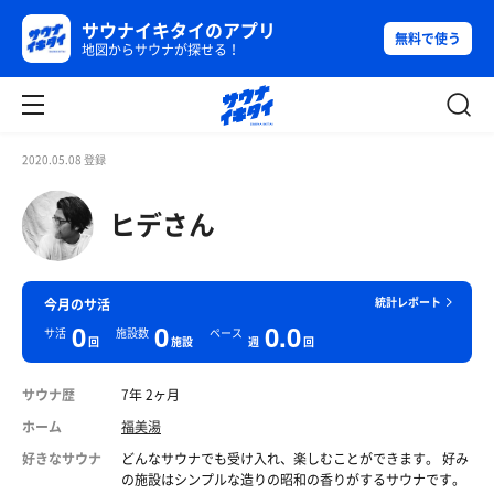
サウナイキタイのアプリ
無料で使う
地図からサウナが探せる！
2020.05.08 登録
ヒデさん
統計レポート
今月のサ活
0
0
0.0
サ活
施設数
ペース
回
施設
週
回
サウナ歴
7年 2ヶ月
ホーム
福美湯
好きなサウナ
どんなサウナでも受け入れ、楽しむことができます。 好み
の施設はシンプルな造りの昭和の香りがするサウナです。