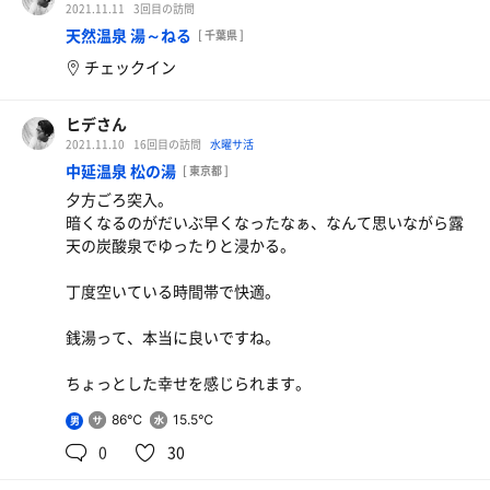
これで600円でお釣りが来るのだから、素晴らしいコス
2021.11.11
3回目の訪問
パ。
天然温泉 湯～ねる
[ 千葉県 ]
チェックイン
良きサ活でした。
ヒデさん
2021.11.10
16回目の訪問
水曜サ活
中延温泉 松の湯
[ 東京都 ]
夕方ごろ突入。
暗くなるのがだいぶ早くなったなぁ、なんて思いながら露
天の炭酸泉でゆったりと浸かる。
丁度空いている時間帯で快適。
銭湯って、本当に良いですね。
ちょっとした幸せを感じられます。
86℃
15.5℃
男
0
30