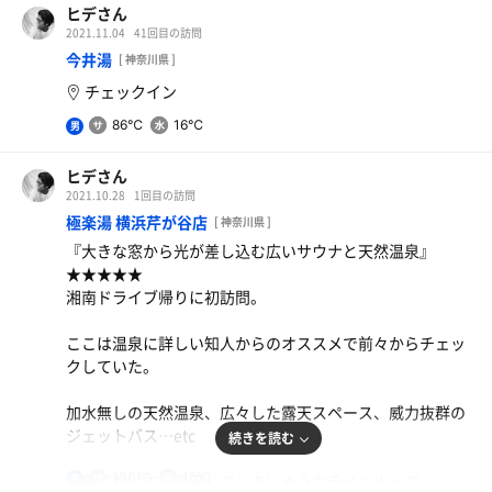
ヒデさん
2021.11.04
41回目の訪問
今井湯
[ 神奈川県 ]
チェックイン
86℃
16℃
男
ヒデさん
2021.10.28
1回目の訪問
極楽湯 横浜芹が谷店
[ 神奈川県 ]
『大きな窓から光が差し込む広いサウナと天然温泉』
★★★★★
湘南ドライブ帰りに初訪問。
ここは温泉に詳しい知人からのオススメで前々からチェッ
クしていた。
加水無しの天然温泉、広々した露天スペース、威力抜群の
ジェットバス…etc
続きを読む
100℃
16℃
お風呂だけでも満足してしまいそうなラインナップ。
男