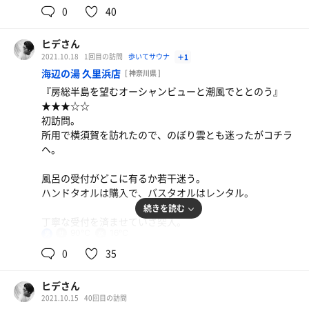
0
40
サウナ。
広い。大きな窓があり、露天からの光が差し込む明るいサ
ヒデさん
ウナ室。
2021.10.18
1回目の訪問
歩いてサウナ
＋1
遠赤外線式で湿度はほんのり。カラカラではない。
海辺の湯 久里浜店
[ 神奈川県 ]
『房総半島を望むオーシャンビューと潮風でととのう』
良く考えてるなぁと思ったのが、マット交換を段ごとの交
★★★☆☆
換にしていて、
初訪問。
客を退室させる事なく、スムーズにやっていた事。
所用で横須賀を訪れたので、のぼり雲とも迷ったがコチラ
これはいい考えだなと。
ヘ。
それとジェットバス。
風呂の受付がどこに有るか若干迷う。
温度が低めに設定されており、ゆっくりとコリをほぐせ
ハンドタオルは購入で、バスタオルはレンタル。
る。
続きを読む
ジェットバスが40℃以上だと、コリをほぐす前にのぼせて
丁寧な受付を済ませていざ突入。
しまうんだな。
90℃
16℃
男
気遣いを感じた。
浴室は銭湯の様なシンプルな造り。
0
35
さてサウナ。
水風呂。
ヒデさん
フィンランド式と記載があるがゴリゴリのジャパニーズ式
サウナ室出てすぐ。程よく冷えた16℃に十分な深さ。申し
2021.10.15
40回目の訪問
遠赤外線サウナ。笑