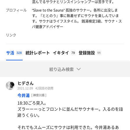
混んでるサウナとリンスインシャンプーは苦手です。
プロフィール
"Slave to the Sauna" 孤独のサウナー。各所に出没しま
す。『ととのう』事に執着せずにサウナを楽しんでいま
す。サウナはライフスタイル。 銭湯検定3級、サウナ・ス
パ健康アドバイザー
リンク
サ活
統計レポート
イキタイ
登録施設
328
79
11
絞り込み検索
ヒデさん
2021.12.09
42回目の訪問
今井湯
[ 神奈川県 ]
18:30ごろ突入。
ズラーーーっとフロントに並んだサウナキー。入るのを躊
躇うくらい。
それでもスムーズにサウナは利用できた。今井湯あるあ