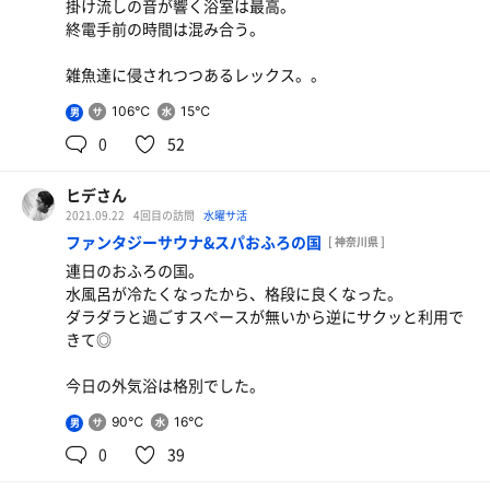
掛け流しの音が響く浴室は最高。
終電手前の時間は混み合う。
雑魚達に侵されつつあるレックス。。
106℃
15℃
男
0
52
ヒデさん
2021.09.22
4回目の訪問
水曜サ活
ファンタジーサウナ&スパおふろの国
[ 神奈川県 ]
連日のおふろの国。
水風呂が冷たくなったから、格段に良くなった。
ダラダラと過ごすスペースが無いから逆にサクッと利用で
きて◎
今日の外気浴は格別でした。
90℃
16℃
男
0
39