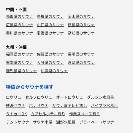
中国・四国
鳥取県のサウナ
島根県のサウナ
岡山県のサウナ
広島県のサウナ
山口県のサウナ
徳島県のサウナ
香川県のサウナ
愛媛県のサウナ
高知県のサウナ
九州・沖縄
福岡県のサウナ
佐賀県のサウナ
長崎県のサウナ
熊本県のサウナ
大分県のサウナ
宮崎県のサウナ
鹿児島県のサウナ
沖縄県のサウナ
特徴からサウナを探す
ロウリュ
セルフロウリュ
オートロウリュ
グルシン水風呂
銭湯サウナ
ボナサウナ
サウナ室テレビ無し
バイブラ水風呂
タトゥーOK
カプセルホテル有り
作業スペース有り
テントサウナ
サウナ小屋
湖が水風呂
プライベートサウナ