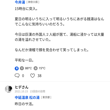
分無し。
今井湯
[ 神奈川県 ]
15時台に突入。
カラカラではなく、若干の湿度が有り、発汗良し。
外気浴。
露天エリアに点在しており、コールマンチェアも。
夏日の明るいうちに入って明るいうちにあがる銭湯はなん
水風呂。
競争率は何故か低く、インフィニティで外気浴をいつも以
でこんなに気持ちいいのだろう。
サウナ横にすぐ。
上に堪能した。
程よく冷え、水質も良好。
今日は巨漢の外国人２人組が居て、湯船に浸かっては大量
細かい所に気を遣っていることが分かる優良施設。
の湯を溢れさせていた。
外気浴。
露天の景色は同じ横須賀の湯楽の里には劣るものの開放感
ぜひまた再訪したい。
なんだか滑稽で顔を見合わせて笑ってしまった。
ある景色。
潮風が気持ちいい。
平和な一日。
ベンチが2脚あるのみ。
86℃
15℃
男
0
38
最低限のおさえるべき点はおさえている施設。
ヒデさん
遠方からわざわざ訪れるという場所ではないが、普段使い
2021.10.15
15回目の訪問
には最高。
中延温泉 松の湯
[ 東京都 ]
サウナ上がりには横須賀ドブ板通り沿いの横須賀ネイビー
昨日のサ活。
バーガーのTSUNAMIへ。