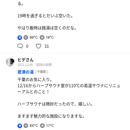
る。
19時を過ぎるとだいぶ空いた。
やはり飯時は銭湯は空くのだな。
86℃
18℃
男
0
31
ヒデさん
2021.12.06
3回目の訪問
君津の湯
[ 千葉県 ]
千葉のお気に入り。
12/16からハーブサウナ室が110℃の高温サウナにリニュ
ーアルとのこと！
ハーブサウナは微妙だったので、嬉しい。
ますます魅力的な施設になりますな。
84℃
17℃
男