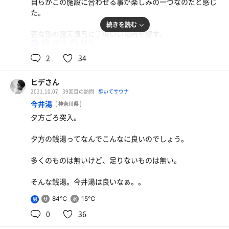
自らがこの施設に合わせる事が楽しみの一つなのだと感じ
た。
続きを読む
歪な形の露天風呂に丁度いい場所を探す。
96℃
18℃
男
詰まるところ、人工物には変わりないのだが、他の施設と
2
34
は一線を画す志楽の湯。
ヒデさん
ここを充分に楽しめるようになったのなら、サウナーとし
2021.10.07
39回目の訪問
歩いてサウナ
て一つステップアップできた気がするのだ。
今井湯
[ 神奈川県 ]
夕方ごろ突入。
夕方の銭湯ってなんでこんなに良いのでしょう。
多くのものは無いけど、足りないものは無い。
そんな銭湯。今井湯は良いなぁ。。
84℃
15℃
男
0
36