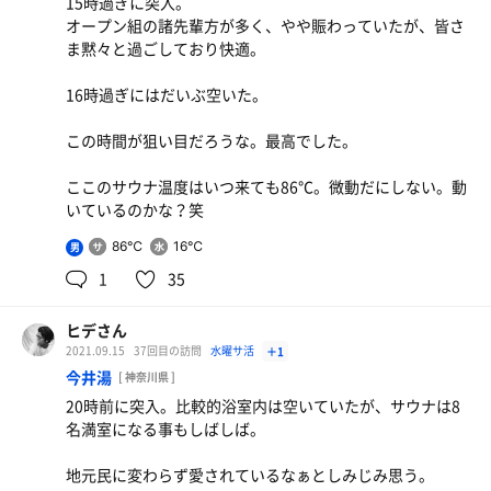
15時過ぎに突入。
オープン組の諸先輩方が多く、やや賑わっていたが、皆さ
ま黙々と過ごしており快適。
16時過ぎにはだいぶ空いた。
この時間が狙い目だろうな。最高でした。
ここのサウナ温度はいつ来ても86℃。微動だにしない。動
いているのかな？笑
86℃
16℃
男
1
35
ヒデさん
2021.09.15
37回目の訪問
水曜サ活
＋1
今井湯
[ 神奈川県 ]
20時前に突入。比較的浴室内は空いていたが、サウナは8
名満室になる事もしばしば。
地元民に変わらず愛されているなぁとしみじみ思う。