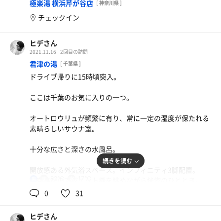
極楽湯 横浜芹が谷店
[ 神奈川県 ]
チェックイン
ヒデさん
2021.11.16
2回目の訪問
君津の湯
[ 千葉県 ]
ドライブ帰りに15時頃突入。
ここは千葉のお気に入りの一つ。
オートロウリュが頻繁に有り、常に一定の湿度が保たれる
素晴らしいサウナ室。
十分な広さと深さの水風呂。
続きを読む
開放感ある外気浴スペース。インフィニティ3脚配置。
82℃
17℃
航空路なのでジェット機を眺めながら恍惚のひととき。
男
0
31
露天の炭酸泉も気持ちいい。
ヒデさん