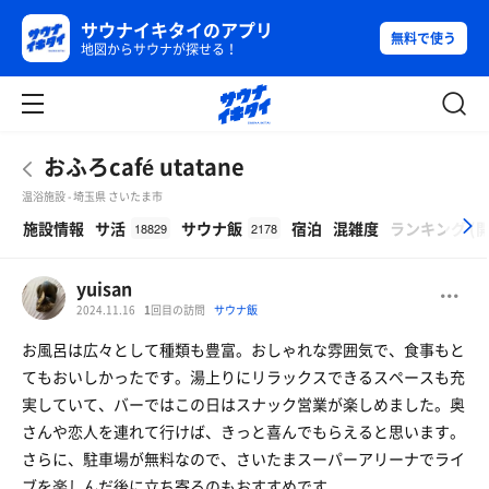
サウナイキタイのアプリ
無料で使う
地図からサウナが探せる！
おふろcafé utatane
温浴施設 - 埼玉県 さいたま市
β
施設情報
サ活
サウナ飯
宿泊
混雑度
ランキング
(
18829
2178
yuisan
2024.11.16
1
回目の訪問
サウナ飯
お風呂は広々として種類も豊富。おしゃれな雰囲気で、食事もと
てもおいしかったです。湯上りにリラックスできるスペースも充
実していて、バーではこの日はスナック営業が楽しめました。奥
さんや恋人を連れて行けば、きっと喜んでもらえると思います。
さらに、駐車場が無料なので、さいたまスーパーアリーナでライ
ブを楽しんだ後に立ち寄るのもおすすめです。