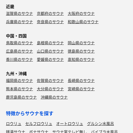
近畿
滋賀県のサウナ
京都府のサウナ
大阪府のサウナ
兵庫県のサウナ
奈良県のサウナ
和歌山県のサウナ
中国・四国
鳥取県のサウナ
島根県のサウナ
岡山県のサウナ
広島県のサウナ
山口県のサウナ
徳島県のサウナ
香川県のサウナ
愛媛県のサウナ
高知県のサウナ
九州・沖縄
福岡県のサウナ
佐賀県のサウナ
長崎県のサウナ
熊本県のサウナ
大分県のサウナ
宮崎県のサウナ
鹿児島県のサウナ
沖縄県のサウナ
特徴からサウナを探す
ロウリュ
セルフロウリュ
オートロウリュ
グルシン水風呂
銭湯サウナ
ボナサウナ
サウナ室テレビ無し
バイブラ水風呂