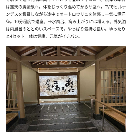
は露天の炭酸泉へ。体をじっくり温めてからサ室へ。TVでヒルナ
ンデスを鑑賞しながら途中でオートロウリュを体感し一気に滝汗
💦。10分程度で退室。→水風呂、病み上がりには堪える。外気浴
は内風呂のととのいスペースで。やっぱり気持ち良い。ゆったり
と4セット。体は健康、元気がイチバン。