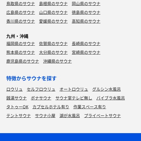
鳥取県のサウナ
島根県のサウナ
岡山県のサウナ
広島県のサウナ
山口県のサウナ
徳島県のサウナ
香川県のサウナ
愛媛県のサウナ
高知県のサウナ
九州・沖縄
福岡県のサウナ
佐賀県のサウナ
長崎県のサウナ
熊本県のサウナ
大分県のサウナ
宮崎県のサウナ
鹿児島県のサウナ
沖縄県のサウナ
特徴からサウナを探す
ロウリュ
セルフロウリュ
オートロウリュ
グルシン水風呂
銭湯サウナ
ボナサウナ
サウナ室テレビ無し
バイブラ水風呂
タトゥーOK
カプセルホテル有り
作業スペース有り
テントサウナ
サウナ小屋
湖が水風呂
プライベートサウナ