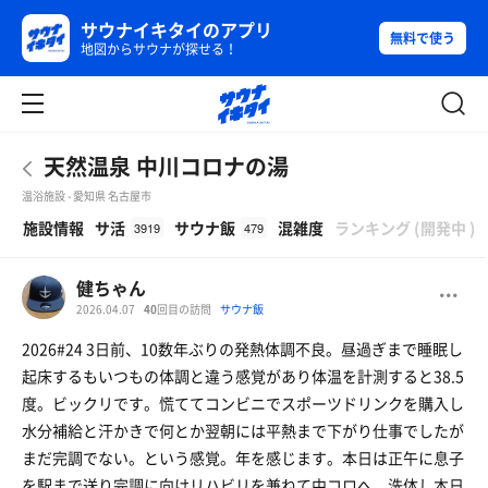
サウナイキタイのアプリ
無料で使う
地図からサウナが探せる！
天然温泉 中川コロナの湯
温浴施設 - 愛知県 名古屋市
β
施設情報
サ活
サウナ飯
混雑度
ランキング
(
開発中
)
3919
479
健ちゃん
2026.04.07
40
回目の訪問
サウナ飯
2026#24 3日前、10数年ぶりの発熱体調不良。昼過ぎまで睡眠し
起床するもいつもの体調と違う感覚があり体温を計測すると38.5
度。ビックリです。慌ててコンビニでスポーツドリンクを購入し
水分補給と汗かきで何とか翌朝には平熱まで下がり仕事でしたが
まだ完調でない。という感覚。年を感じます。本日は正午に息子
を駅まで送り完調に向けリハビリを兼ねて中コロへ。洗体し本日