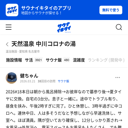
サウナイキタイのアプリ
無料で使う
地図からサウナが探せる！
天然温泉 中川コロナの湯
温浴施設 - 愛知県 名古屋市
β
施設情報
サ活
サウナ飯
混雑度
ランキング
(
開発中
)
3921
480
健ちゃん
2026.03.21
38
回目の訪問
サウナ飯
2026#18本日は朝から風呂掃除→お彼岸なので墓参り後→夏タイ
ヤに交換。自宅の3台分。息子と一緒に。途中でトラブル有り、
昼食を挟み、午後2時すぎに完了。ひと休憩し、3時半過ぎに中コ
ロへ。連休中日、人は多そうだなと予想しながら早速洗体し、サ
室へ。ほぼ満員。隅が空いており確保し、12分しっかり蒸され→
水風呂→外気浴へ。露天スペースもお風呂も人たくさん。でも難