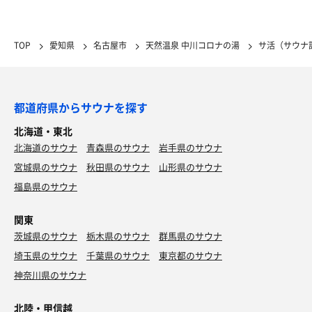
TOP
愛知県
名古屋市
天然温泉 中川コロナの湯
サ活（サウナ
都道府県からサウナを探す
北海道・東北
北海道のサウナ
青森県のサウナ
岩手県のサウナ
宮城県のサウナ
秋田県のサウナ
山形県のサウナ
福島県のサウナ
関東
茨城県のサウナ
栃木県のサウナ
群馬県のサウナ
埼玉県のサウナ
千葉県のサウナ
東京都のサウナ
神奈川県のサウナ
北陸・甲信越