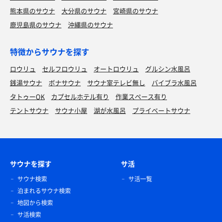
熊本県のサウナ
大分県のサウナ
宮崎県のサウナ
鹿児島県のサウナ
沖縄県のサウナ
特徴からサウナを探す
ロウリュ
セルフロウリュ
オートロウリュ
グルシン水風呂
銭湯サウナ
ボナサウナ
サウナ室テレビ無し
バイブラ水風呂
タトゥーOK
カプセルホテル有り
作業スペース有り
テントサウナ
サウナ小屋
湖が水風呂
プライベートサウナ
サウナを探す
サ活
サウナ検索
サ活一覧
泊まれるサウナ検索
地図から検索
サ活検索