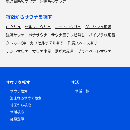
鹿児島県のサウナ
沖縄県のサウナ
特徴からサウナを探す
ロウリュ
セルフロウリュ
オートロウリュ
グルシン水風呂
銭湯サウナ
ボナサウナ
サウナ室テレビ無し
バイブラ水風呂
タトゥーOK
カプセルホテル有り
作業スペース有り
テントサウナ
サウナ小屋
湖が水風呂
プライベートサウナ
サウナを探す
サ活
サウナ検索
サ活一覧
泊まれるサウナ検索
地図から検索
サ活検索
施設登録