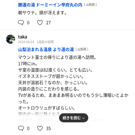
勝運の湯 ドーミーイン甲府丸の内
[ 山梨県 ]
朝サウナ。頭が冴えます。
0
27
taka
2020.08.03
1回目の訪問
山梨泊まれる温泉 より道の湯
[ 山梨県 ]
マウント富士の帰りにより道の湯へ訪問。
17時にin。
サ室の温度は82度くらい。とても広い。
イズネスストーブが超かっこいい。
天井が溶岩石？なのか、かっこいい。
内装の造りにこだわりを感じる。
TVがあるため、まあまあ明るいのでもう少し薄暗いとよか
った。
オートロウリュがすばらしい。
室内が一気に熱くなる。
続きを読む
4段目の一番上はもう最高のコンディション！
汗がMAX！
0
35
水風呂もよく冷えてて、肌ざわりよくとても気持ちいい。