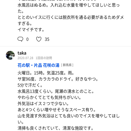
全部で5セット最高でした。
水風呂はぬるめ。入れ込む水量を増やしてほしいと思っ
はなれの湯の造り、景色にも圧倒されました。
た。
口コミ通りとても良い所でした。
ととのいイスに行くには脱衣所を通る必要があるためダメ
すぎる。
イマイチです。
0
35
taka
2020.07.28
1回目の訪問
花の駅・片品 花咲の湯
[ 群馬県 ]
火曜日。15時。気温25度。雨。
サ室96度、カラカラのドライ。好きなやつ。
5分で汗だく。
水風呂13度くらい。尾瀬の湧水とのこと。
やわらかくてとても気持ちがいい。
外気浴はイス２つで少ない。
あと4つくらい増やせそうなスペース有り。
山を見渡す外気浴はとても良いのでイスを増やしてほし
い。
清掃も良くされていて、清潔な施設です。