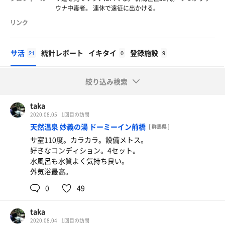
ウナ中毒者。 連休で遠征に出かける。
リンク
サ活
統計レポート
イキタイ
登録施設
21
0
9
絞り込み検索
taka
2020.08.05
1回目の訪問
天然温泉 妙義の湯 ドーミーイン前橋
[ 群馬県 ]
サ室110度。カラカラ。設備メトス。
好きなコンディション。4セット。
水風呂も水質よく気持ち良い。
外気浴最高。
0
49
taka
2020.08.04
1回目の訪問