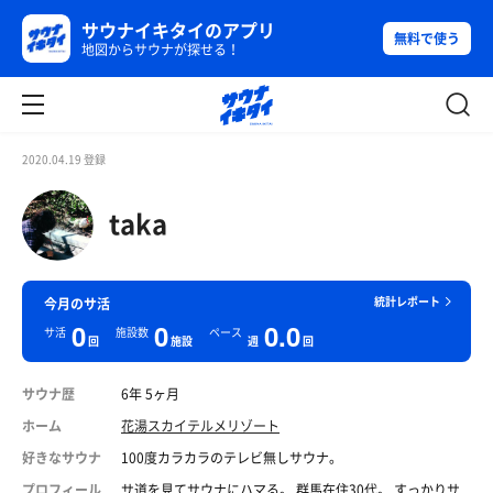
サウナイキタイのアプリ
無料で使う
地図からサウナが探せる！
2020.04.19 登録
taka
統計レポート
今月のサ活
0
0
0.0
サ活
施設数
ペース
回
施設
週
回
サウナ歴
6年 5ヶ月
ホーム
花湯スカイテルメリゾート
好きなサウナ
100度カラカラのテレビ無しサウナ。
プロフィール
サ道を見てサウナにハマる。 群馬在住30代。 すっかりサ