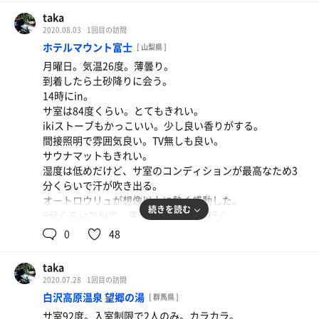
温泉と井戸水の混合水とても良かった。
taka
外気浴スペースも最高。
2020.08.03
1回目の訪問
ホテルマウント富士
[ 山梨県 ]
月曜日。気温26度。薄曇り。
到着したら土砂降りに会う。
14時にin。
サ室は84度くらい。とてもきれい。
ikiストーブもかっこいい。少し良い香りがする。
間接照明で雰囲気良い。TV無しも良い。
サウナマットもきれい。
湿度は低めだけど、サ室のコンディションが最高なため3
分くらいで汗が吹き出る。
オートロウリュが想像以上に熱く感動した。
続きを読む
6分くらいで出て、富士山湧水風呂へ行く。
水風呂16度くらい、とても気持ち良い。
0
48
飲んでもおいしいし最高すぎる。
雨に打たれなら外気浴。
taka
少し富士山が見えてまあ良いでしょう！
2020.07.28
1回目の訪問
途中一回ミストサウナをはさむ。これまた気持ちがいい。
白沢高原温泉 望郷の湯
[ 群馬県 ]
体全身をミストに包まれる心地よさ。
サ室92度。入室制限で2人のみ。カラカラ。