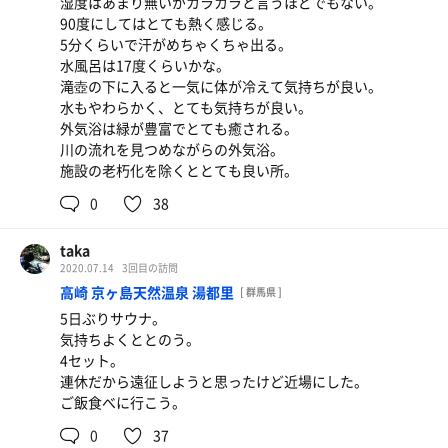
湿度はあまり無いがカラカラと言うほどでもない。
90度にしてはとても熱く感じる。
5分くらいで汗がめちゃくちゃ出る。
水風呂は17度くらいかな。
滝壺の下に入ると一気に体が冷えて気持ちが良い。
水もやわらかく、とても気持ちが良い。
外気浴は緑が豊富でとても癒される。
川の流れを見つめながらの外気浴。
施設の老朽化を除くととても良い所。
0
38
taka
2020.07.14
3回目の訪問
高崎 京ヶ島天然温泉 湯都里
[ 群馬県 ]
5日ぶりサウナ。
気持ちよくととのう。
4セット。
連休だから遠征しようと思ったけど近場にした。
ご飯食べに行こう。
0
37