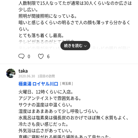
人数制限で15人なってたが通常は30人くらいなのか広さは
少し広い。
照明が間接照明になっている。
暗いと感じるくらいの明るさで人の顔も薄っすら分かるく
らい。
とても落ち着くし最高。
テレビがあるのがとても残念。
続きを読む
テレビの音が出ていないのが救いだがテレビの明りが目に
ついてしまう。
0
6
水風呂は塩素臭がまあまあ有って残念。
冷たさは良い。
taka
外気浴は狭いかなと感じた。
2020.06.30
1回目の訪問
時々、潮風の香りがして癒された。
極楽湯 ロイヤル川口
[ 埼玉県 ]
ケロサウナは80度台でじっくり汗をかけた。
火曜日、12時くらいに入店。
室内の香りもよくテレビも無いため良かった。
アジアンテイストで雰囲気ある。
サウナの温度は中温くらい。
湿度はまあまああって少し呼吸しづらい。
水風呂は塩素臭は備長炭のおかげでほぼ無く水質もよく、
冷たさも良い感じだった。
外気浴は広さがあっていい。
真横に寝転がれる板張り場所もあって良かった。