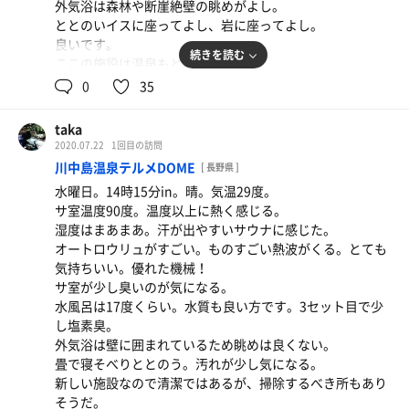
外気浴は森林や断崖絶壁の眺めがよし。
ととのいイスに座ってよし、岩に座ってよし。
良いです。
続きを読む
ここの施設は温泉もとても良かった。
黄、茶色濁で鉄分が多いとのこと。
0
35
気持ちよかった。
ここは良いです！
taka
2020.07.22
1回目の訪問
川中島温泉テルメDOME
[ 長野県 ]
水曜日。14時15分in。晴。気温29度。
サ室温度90度。温度以上に熱く感じる。
湿度はまあまあ。汗が出やすいサウナに感じた。
オートロウリュがすごい。ものすごい熱波がくる。とても
気持ちいい。優れた機械！
サ室が少し臭いのが気になる。
水風呂は17度くらい。水質も良い方です。3セット目で少
し塩素臭。
外気浴は壁に囲まれているため眺めは良くない。
畳で寝そべりととのう。汚れが少し気になる。
新しい施設なので清潔ではあるが、掃除するべき所もあり
そうだ。