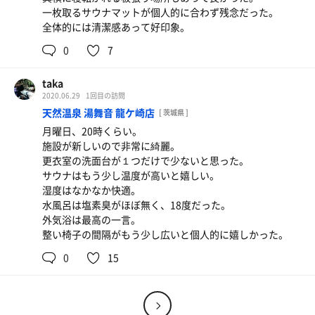
一枚取るサウナマットが個人的に合わず残念だった。
全体的には清潔感あって好印象。
0
7
taka
2020.06.29
1回目の訪問
天然温泉 湯舞音 龍ケ崎店
[ 茨城県 ]
月曜日、20時くらい。
施設が新しいので非常に綺麗。
更衣室の洗面台が１つだけで少ないと思った。
サウナはもう少し温度が高いと嬉しい。
湿度はなかなか快適。
水風呂は塩素臭がほぼ無く、18度だった。
外気浴は最高の一言。
整い椅子の間隔がもう少し広いと個人的に嬉しかった。
0
15