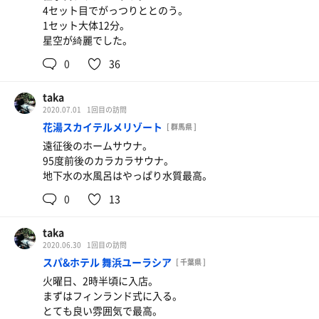
4セット目でがっつりととのう。
1セット大体12分。
星空が綺麗でした。
0
36
taka
2020.07.01
1回目の訪問
花湯スカイテルメリゾート
[ 群馬県 ]
遠征後のホームサウナ。
95度前後のカラカラサウナ。
地下水の水風呂はやっぱり水質最高。
0
13
taka
2020.06.30
1回目の訪問
スパ&ホテル 舞浜ユーラシア
[ 千葉県 ]
火曜日、2時半頃に入店。
まずはフィンランド式に入る。
とても良い雰囲気で最高。