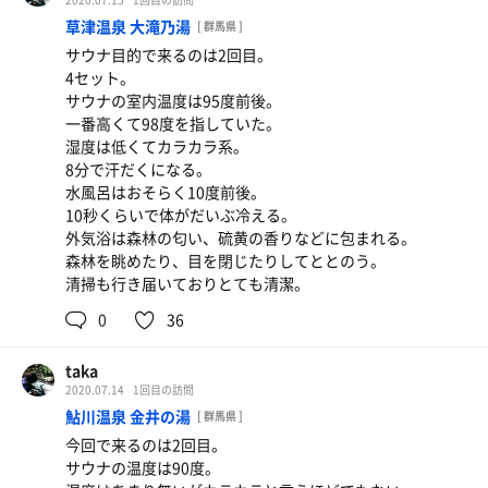
草津温泉 大滝乃湯
[ 群馬県 ]
サウナ目的で来るのは2回目。
4セット。
サウナの室内温度は95度前後。
一番高くて98度を指していた。
湿度は低くてカラカラ系。
8分で汗だくになる。
水風呂はおそらく10度前後。
10秒くらいで体がだいぶ冷える。
外気浴は森林の匂い、硫黄の香りなどに包まれる。
森林を眺めたり、目を閉じたりしてととのう。
清掃も行き届いておりとても清潔。
0
36
taka
2020.07.14
1回目の訪問
鮎川温泉 金井の湯
[ 群馬県 ]
今回で来るのは2回目。
サウナの温度は90度。