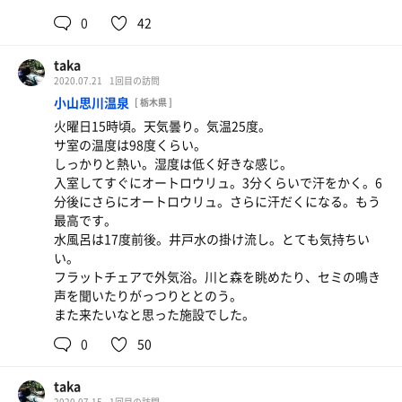
0
42
taka
2020.07.21
1回目の訪問
小山思川温泉
[ 栃木県 ]
火曜日15時頃。天気曇り。気温25度。
サ室の温度は98度くらい。
しっかりと熱い。湿度は低く好きな感じ。
入室してすぐにオートロウリュ。3分くらいで汗をかく。6
分後にさらにオートロウリュ。さらに汗だくになる。もう
最高です。
水風呂は17度前後。井戸水の掛け流し。とても気持ちい
い。
フラットチェアで外気浴。川と森を眺めたり、セミの鳴き
声を聞いたりがっつりととのう。
また来たいなと思った施設でした。
0
50
taka
2020.07.15
1回目の訪問