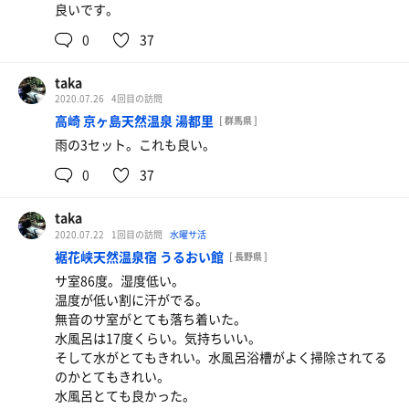
良いです。
0
37
taka
2020.07.26
4回目の訪問
高崎 京ヶ島天然温泉 湯都里
[ 群馬県 ]
雨の3セット。これも良い。
0
37
taka
2020.07.22
1回目の訪問
水曜サ活
裾花峡天然温泉宿 うるおい館
[ 長野県 ]
サ室86度。湿度低い。
温度が低い割に汗がでる。
無音のサ室がとても落ち着いた。
水風呂は17度くらい。気持ちいい。
そして水がとてもきれい。水風呂浴槽がよく掃除されてる
のかとてもきれい。
水風呂とても良かった。