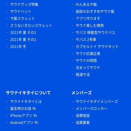
サウナグッズ特集
のんあるサ飯
サウナハット
施設のおすすめサウナ飯
サ飯スウェット
アプリ作ります
さうないきたいスウェット
サウナ楽しむ検索
2021年 夏 その1
サバス 移動型サウナバス
2021年 夏 その1
サバス 2号車
2021年 冬
カプセルトイ サウナキット
サウナ応援企業
サウナの時間
泊まってサウナ
銭湯サ活
サウナイキタイについて
メンバーズ
サウナイキタイとは
サウナイキタイメンバーズ
誕生時のお話
メンバーズロッカー
iPhoneアプリ
協賛施設
Androidアプリ
協賛募集