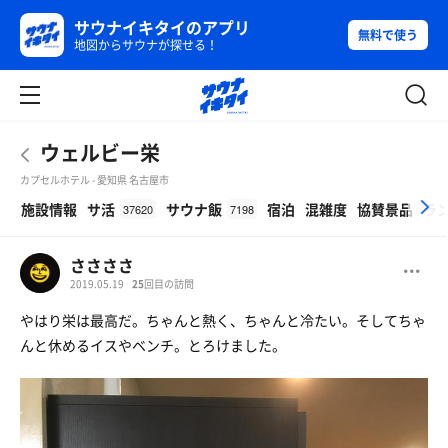
サウナイキタイのアプリ
無料で使う
地図からサウナが探せる！
ウェルビー栄
カプセルホテル - 愛知県 名古屋市
β
施設情報
サ活
サウナ飯
宿泊
混雑度
協賛景品
ラ
37620
7198
ささささ
2019.05.19
25
回目の訪問
やはり栄は最高だ。ちゃんと熱く、ちゃんと冷たい。そしてちゃ
んと休めるイスやベンチ。とろけました。