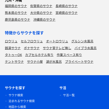
九州・沖縄
福岡県のサウナ
佐賀県のサウナ
長崎県のサウナ
熊本県のサウナ
大分県のサウナ
宮崎県のサウナ
鹿児島県のサウナ
沖縄県のサウナ
特徴からサウナを探す
ロウリュ
セルフロウリュ
オートロウリュ
グルシン水風呂
銭湯サウナ
ボナサウナ
サウナ室テレビ無し
バイブラ水風呂
タトゥーOK
カプセルホテル有り
作業スペース有り
テントサウナ
サウナ小屋
湖が水風呂
プライベートサウナ
サウナを探す
サ活
サウナ検索
サ活一覧
泊まれるサウナ検索
地図から検索