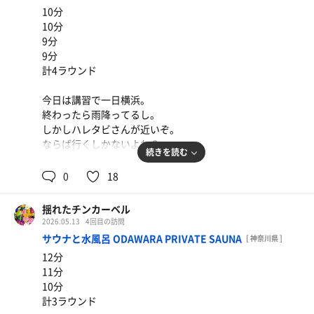
した。
10分
10分
9分
9分
計4ラウンド
今日は講習で一日横浜。
終わったら雨降ってるし。
しかしハレタビさんが近いぞ。
ならば行くしかないよね？
続きを読む
3日連続サ活出来るとは贅沢ですなぁ。
0
18
ハレタビさん出たと同時にベイスターズ試合終了、帰宅ラ
揺れたチンカーベル
ッシュに巻き込まれる不運。
2026.05.13
4回目の訪問
サウナと水風呂 ODAWARA PRIVATE SAUNA
[ 神奈川県 ]
12分
11分
10分
計3ラウンド