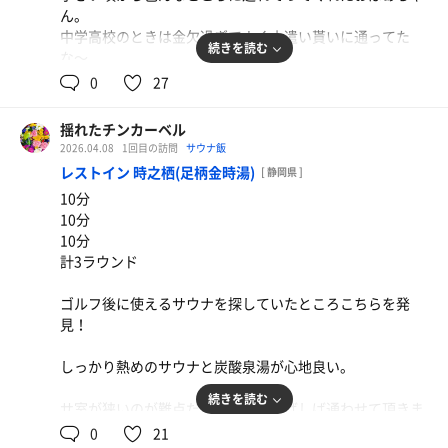
ん。
中学高校のときは金欠過ぎてよく小遣い貰いに通ってた
続きを読む
な〜。
最近は痴呆気味だったけど身体は元気そうだったのに、こ
0
27
ういうのは突然なんだよな。
まぁもう98歳だったし涙も出なかったんだけど悲しいは悲
揺れたチンカーベル
しいな。
2026.04.08
1回目の訪問
サウナ飯
レストイン 時之栖(足柄金時湯)
[ 静岡県 ]
おばあちゃんに優しくして貰った分、これからは他人に優
10分
しくしてあげるよ。
10分
だから産まれ変わったらまたおばあちゃんの孫にしてくれ
10分
よな。
計3ラウンド
ゴルフ後に使えるサウナを探していたところこちらを発
見！
しっかり熱めのサウナと炭酸泉湯が心地良い。
続きを読む
サ室が狭いのが難点だがこれからしばしば通わせて頂きま
す！
0
21