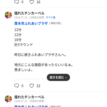
0
16
寝湯でリラックス出来るのも銭湯サウナの良いところ。
揺れたチンカーベル
2026.07.15
15回目の訪問
サウナ飯
厚木市ふれあいプラザ
[ 神奈川県 ]
12分
12分
10分
計3ラウンド
昨日に続きふれあいプラザさんへ。
地元にこんな施設があったらいいなぁ。
羨ましいよ。
続きを読む
なんだかすっかり夏ですな、
明日からまた忙しくなるから夏バテしない様にしないと
0
22
ね！
揺れたチンカーベル
2026.07.14
14回目の訪問
厚木市ふれあいプラザ
[ 神奈川県 ]