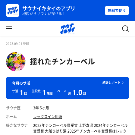
サウナイキタイのアプリ
無料で使う
地図からサウナが探せる！
2023.09.04 登録
揺れたチンカーベル
統計レポート
今月のサ活
1
1
1.0
サ活
施設数
ペース
回
施設
週
回
サウナ歴
3年 5ヶ月
ホーム
レックスイン川崎
好きなサウナ
2023年チンカーベル賞受賞 上野寿湯 2024年チンカーベル
賞受賞 大船ひばり湯 2025年チンカーベル賞受賞はレック