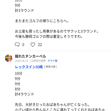
9分
計3ラウンド
またまたゴルフの帰りにこちらへ。
お土産も買ったし用事があるのでサクッと3ラウンド。
今後も静岡ゴルフの際は重宝しそうですわ。
0
22
揺れたチンカーベル
2026.04.13
12回目の訪問
サウナ飯
レックスイン川崎
[ 神奈川県 ]
10分
戸みら伊ラーメン
9分
スープが熱々で後引く旨さ。ランチタイムはゆで卵が
9分
サービス！
8分
計4ラウンド
先日、大好きだったおばあちゃんが亡くなった。
小さい頃から色んなところに連れてってくれたおばあちゃ