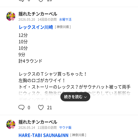
じられてかなりカッコいい。
揺れたチンカーベル
ひょんなことから常連さんとおしゃべり。こんなのも銭湯
2026.05.20
14回目の訪問
水曜サ活
あるあるかな？
レックスイン川崎
[ 神奈川県 ]
楽しかったからまた会いに行ってみよう。
12分
10分
10分
9分
計4ラウンド
レックスのＴシャツ買っちゃった！
左胸のロゴがカワイイ！
トイ・ストーリーのレックス？がサウナハット被って両手
にウィスク、名物氷ロウリュをまるかじりしている斬新な
続きを読む
デザインですよ！
0
21
みんな！このレックスＴで夏を乗り切ろうじゃないか！
揺れたチンカーベル
ベーコンとたまごのガレット
2026.05.14
11回目の訪問
サウナ飯
生まれて初めてのガレット。クレープの端っこの味が
HARE-TABI SAUNA&INN
[ 神奈川県 ]