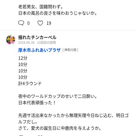
老若男女、国籍問わず。
日本の風呂の良さを味わおうじゃないか。
0
19
札幌味噌味玉
揺れたチンカーベル
デフォルトでもけっこう量多いかも。
2026.06.30
13回目の訪問
厚木市ふれあいプラザ
[ 神奈川県 ]
12分
10分
10分
10分
計4ラウンド
夜中のワールドカップのせいで二日酔い。
日本代表頑張った！
先週サ活出来なかったから無理矢理今日ねじ込む、明日ゴ
ルフだし。
さて、愛犬の誕生日に中鹿肉を与えようか。