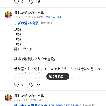
0
16
揺れたチンカーベル
2026.06.17
12回目の訪問
水曜サ活
＋1
しずの湯 相模原
[ 神奈川県 ]
10分
10分
10分
10分
計4ラウンド
銭湯を改装したサウナ施設。
昔サ室として使われていたであろうエリアは今は休憩スペ
ースとなっている。
続きを読む
今日はそこで大放屁してしまったのだが、みんなもこんな
ことあるよね？
0
22
(ちなみにそこにはワタシしかいなかったからセルフで全
て吸い込みました。)
揺れたチンカーベル
2026.06.09
5回目の訪問
春菊天月見そば＋カレー(小)
サウナと水風呂 ODAWARA PRIVATE SAUNA
[ 神奈川県 ]