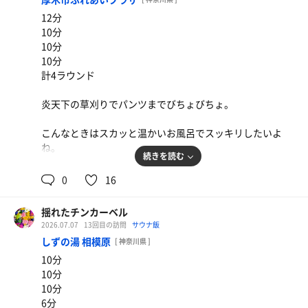
12分
10分
10分
10分
計4ラウンド
炎天下の草刈りでパンツまでびちょびちょ。
こんなときはスカッと温かいお風呂でスッキリしたいよ
ね。
続きを読む
春菊天月見そば＋ゆかり
ついでじゃないがサウナもしっかりね！
やはり春菊天はうまい
0
16
サウナ終わりのリポD一気は麻薬ですね。
揺れたチンカーベル
その後のハイボールもね。
2026.07.07
13回目の訪問
サウナ飯
しずの湯 相模原
[ 神奈川県 ]
10分
10分
10分
6分