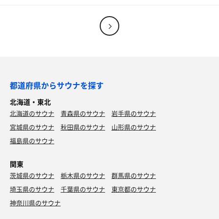
昔の公衆便所のごときサ室の落書きがなんだか懐かしかっ
た。
明太子ご飯と小そば(朝食)
いつも納豆一択だが明太子もありやな
都道府県からサウナを探す
北海道・東北
北海道のサウナ
青森県のサウナ
岩手県のサウナ
宮城県のサウナ
秋田県のサウナ
山形県のサウナ
福島県のサウナ
関東
タコの唐揚げ
茨城県のサウナ
栃木県のサウナ
群馬県のサウナ
他のメニューもおいしいよ
埼玉県のサウナ
千葉県のサウナ
東京都のサウナ
神奈川県のサウナ