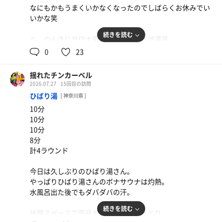
なにもかもうまくいかなくなったのでしばらくお休みでい
いかな笑
続きを読む
と、のんきにサウナ寄ってたら東名大渋滞笑
0
23
どうやって帰ろうかな、腹減ったよ〜
揺れたチンカーベル
2026.07.27
15回目の訪問
ひばり湯
[ 神奈川県 ]
10分
10分
10分
8分
計4ラウンド
今日は久しぶりのひばり湯さん。
やっぱりひばり湯さんのボナサウナは灼熱。
水風呂出た後でもダバダバの汗。
続きを読む
休憩スペースで雨音を聴きながらうっとり。