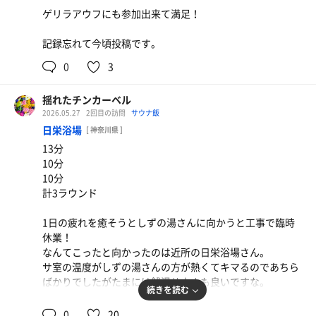
ゲリラアウフにも参加出来て満足！
記録忘れて今頃投稿です。
0
3
揺れたチンカーベル
2026.05.27
2回目の訪問
サウナ飯
日栄浴場
[ 神奈川県 ]
13分
10分
10分
計3ラウンド
1日の疲れを癒そうとしずの湯さんに向かうと工事で臨時
休業！
なんてこったと向かったのは近所の日栄浴場さん。
サ室の温度がしずの湯さんの方が熱くてキマるのであちら
ばかりでしたがたまには銭湯サウナも良いですな。
続きを読む
サ室の座板の木がめくれて潰れて、長年の歴史と風格が感
0
20