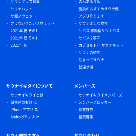
サウナグッズ特集
のんあるサ飯
サウナハット
施設のおすすめサウナ飯
サ飯スウェット
アプリ作ります
さうないきたいスウェット
サウナ楽しむ検索
2021年 夏 その1
サバス 移動型サウナバス
2021年 夏 その1
サバス 2号車
2021年 冬
カプセルトイ サウナキット
サウナの時間
泊まってサウナ
銭湯サ活
サウナイキタイについて
メンバーズ
サウナイキタイとは
サウナイキタイメンバーズ
誕生時のお話
メンバーズロッカー
iPhoneアプリ
協賛施設
Androidアプリ
協賛募集
サウナ施設の方へ
お問い合わせ