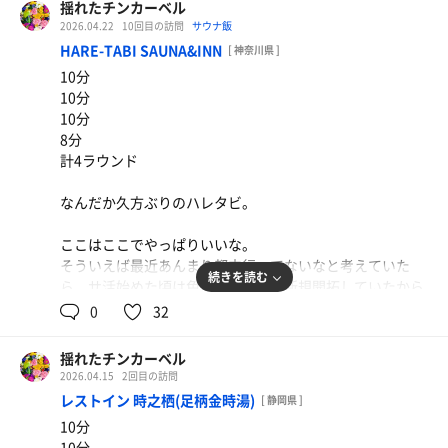
揺れたチンカーベル
2026.04.22
10回目の訪問
サウナ飯
HARE-TABI SAUNA&INN
[ 神奈川県 ]
10分
10分
10分
8分
計4ラウンド
なんだか久方ぶりのハレタビ。
ここはここでやっぱりいいな。
そういえば最近あんまり都内行ってないなと考えていた
味噌ラーメン＋郷飯
続きを読む
ら、サ活始めた頃は色々なところを新規開拓していたから
数年ぶりに丼プラスしたけどやっぱりワタシにはラー
都内が多かったのかも？
0
32
メン＋丼は量が多過ぎるみたい。
一通り神奈川〜東京は行った気がするから気に入ったとこ
ろに集中してしまっているのかも？
揺れたチンカーベル
2026.04.15
2回目の訪問
それはそうと5/2の東京ドーム、井上尚弥vs中谷潤人チケ
レストイン 時之栖(足柄金時湯)
[ 静岡県 ]
ット取れたから楽しみ！
10分
歴史に残るビッグマッチに立ち会ってくるぜぃ！！
10分