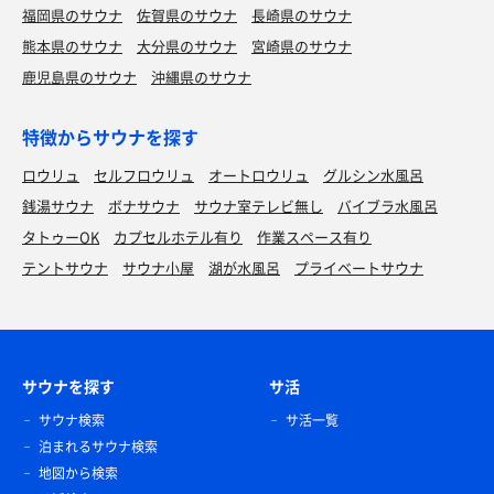
福岡県のサウナ
佐賀県のサウナ
長崎県のサウナ
熊本県のサウナ
大分県のサウナ
宮崎県のサウナ
鹿児島県のサウナ
沖縄県のサウナ
特徴からサウナを探す
ロウリュ
セルフロウリュ
オートロウリュ
グルシン水風呂
銭湯サウナ
ボナサウナ
サウナ室テレビ無し
バイブラ水風呂
タトゥーOK
カプセルホテル有り
作業スペース有り
テントサウナ
サウナ小屋
湖が水風呂
プライベートサウナ
サウナを探す
サ活
サウナ検索
サ活一覧
泊まれるサウナ検索
地図から検索