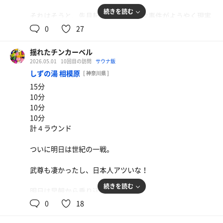
続きを読む
それはそうと、先月起きたハッピーな事件がようやく現実
になる日が来たぜ。
0
27
思えばあの日、生まれて初めて無意識的にスキップしたも
揺れたチンカーベル
んな。
2026.05.01
10回目の訪問
サウナ飯
しずの湯 相模原
[ 神奈川県 ]
ゴルフの後でも気合い入れて迎えてきたよ。
15分
もちろん気合いを込めた一撃は森林の香りの氷ロウリュ
10分
さ。
10分
10分
計４ラウンド
ついに明日は世紀の一戦。
武尊も凄かったし、日本人アツいな！
続きを読む
明日は早朝から乗り込むぜ！
楽しみーー
0
18