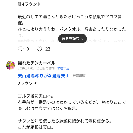
計4ラウンド
最近のしずの湯さんときたらけっこうな頻度でアウフ開
催。
ひとにより大うちわ、バスタオル、音楽あったりなかった
り。
続きを読む
個性的で面白い、個人的には音楽あった方が良い。ってい
うか常時欲しい派です♪
0
22
サウナ施設のヒーリング系ミュージックってまるで脳のマ
ッサージ。
揺れたチンカーベル
音で脳を、熱で身体を溶かす喜びこそ至高だと思うので
2026.07.01
12回目の訪問
水曜サ活
す！
天山湯治郷 ひがな湯治 天山
[ 神奈川県 ]
2ラウンド
ゴルフ後に天山へ。
右手前が一番熱いのはわかっているんだが、やはりここで
楽しむはサウナではなくお風呂。
サクッと汗を流したら緑葉に抱かれて湯に浸かる。
これが箱根は天山。