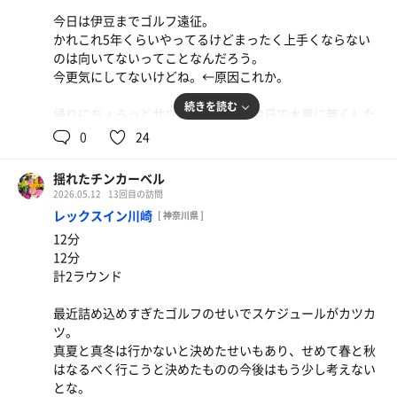
今日は伊豆までゴルフ遠征。
かれこれ5年くらいやってるけどまったく上手くならない
のは向いてないってことなんだろう。
今更気にしてないけどね。←原因これか。
続きを読む
帰りにちょろっとサウナ入って昨日今日で大量に無くした
ボールを買って帰ろうか。
0
24
イカ天玉そば
朝はやっぱりそば
揺れたチンカーベル
2026.05.12
13回目の訪問
レックスイン川崎
[ 神奈川県 ]
12分
12分
計2ラウンド
最近詰め込めすぎたゴルフのせいでスケジュールがカツカ
ツ。
真夏と真冬は行かないと決めたせいもあり、せめて春と秋
はなるべく行こうと決めたものの今後はもう少し考えない
とな。