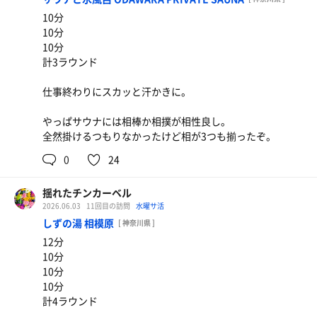
やっぱり朝はそば
10分
10分
10分
計3ラウンド
仕事終わりにスカッと汗かきに。
やっぱサウナには相棒か相撲が相性良し。
全然掛けるつもりなかったけど相が3つも揃ったぞ。
0
24
揺れたチンカーベル
2026.06.03
11回目の訪問
水曜サ活
しずの湯 相模原
[ 神奈川県 ]
12分
10分
10分
10分
計4ラウンド