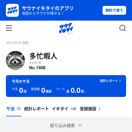
サウナイキタイのアプリ
無料で使う
地図からサウナが探せる！
2023.09.02 登録
多忙暇人
メンバーズ
1408
No.
統計レポート
今月のサ活
0
0
0.0
サ活
施設数
ペース
回
施設
週
回
サ活
統計レポート
イキタイ
登録施設
79
128
1
絞り込み検索