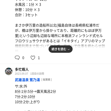
図って各々が入れるようにしていた。
水風呂：1分 × 3
露天スペースは(胸高さ程のすりガラスつき手摺に遮られ
休憩：10分 × 3
てはいるが)有明海に面しており、そこにある木製ベンチ
合計：3セット
x2 & スノコには木枕まで用意されていて、心地よい潮風に
吹かれながら寝そべって整うことができる。有名温泉地の
まさか伊万里の造船所以北(福島自体は長崎県松浦市だ
入浴料1000円越えのサウナ付き温泉の、座りベンチ1個し
が、橋は伊万里から掛かっており、距離的にもほぼ伊万
かないような露天整い場より遥かに良いレベルといえる。
里)という辺鄙も辺鄙な場所に本格派フィンランド式セル
脱衣場出入り口を過ぎて館内の奥の方に広い和室の休憩室
フロウリュサウナがあるとは「イキタイ」アプリのマップ
(テレビ付)があり、地元民らしきお年寄り方がゆっくりと
機能利用まで気づいておらず、半ドンで仕事を終わらせ訪
くつろいでいた。コップにセルフで注ぐタイプの無料給水
続きを読む
問。
機もそばにあった。ここで寝そべって着衣整い、というの
サウナハットがフロントで無料貸し出しされており、利用
0
1
もアリかも。
させていただいた。
ちなみに、ここから西へ車で5分行ったところに、島原鉄
貸サウナマットは脱衣所と浴場の間のエアロックに置かれ
道の古部駅という海に面した無人駅がある。ここはドラマ
多忙暇人
ている。
やCMなどのロケ地として有名なので、訪れる機会があれ
2023.09.07
1回目の訪問
この日はサ室が白い方が男湯であり、ボタニカル系(?)のア
ば是非。
武雄温泉 鷺乃湯
[ 佐賀県 ]
ロマは始めてだったが、香りを楽しめた。また、少し広め
サ:水:外
のサ室の壁と格段が白一色でそろえられた現代的な内装も
8分:1分:5分→露天風呂2分
視覚的に良かった。サウナストーブは人の立った時の大き
7分:2分:10分
さほどある背の高いものであり、このタイプが初見の私は
10分:2分:上がり
「これが本格派・・・！」と圧倒された。ロウリュのたび
に蒸発音が長めに生じ、聴覚でもサウナを楽しめた。