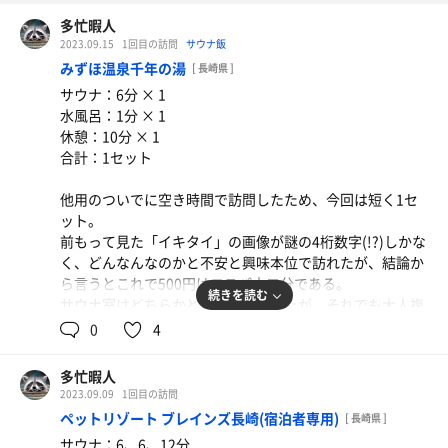
多忙暇人
2023.09.15
1回目の訪問
サウナ飯
みずほ温泉千年の湯
[ 長崎県 ]
サウナ：6分 × 1
水風呂：1分 × 1
休憩：10分 × 1
合計：1セット
他用のついでに空き時間で訪問したため、今回は短く1セ
ット。
前もって見た「イキタイ」の画像が謎の4桁数字(!?)しかな
く、どんなんなのかと不安と興味本位で訪れたが、結論か
ら言うとこれで500円はコスパ十二分である。
続きを読む
サウナ室はどちらかというと狭かったが、それでも大人複
数人が座れ、テレビも音楽もなく、カラカラで熱すぎると
0
4
いう訳でもなく、デジタル表示の12分計がついているので
過不足なく十分であった。
多忙暇人
水風呂は人ひとりが入れるサイズであったが、平日の昼間
2023.09.09
1回目の訪問
ということもあり人は少なく、来ているのは自分以外お年
ペットリゾート ブレインズ長崎(宿泊者専用)
[ 長崎県 ]
寄りの方々という状況であったので、うまくタイミングを
サウナ：6、6、12分