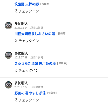
併設の食堂は広座敷に座るスタイル。冷たくて美味しい茶
筑紫野 天拝の郷
[ 福岡県 ]
そば&冷奴+注文後に揚げ始めるサクサクの天ぷらが素晴ら
チェックイン
しい。
遠方からならお土産は七山茶ティーバッグがオススメ。淹
れてから時間が経っても綺麗な緑色が保たれる、とても美
多忙暇人
味しいお茶です。
2023.08.14
1回目の訪問
全体的に、これで700円(17時以降なら600円)というのはコ
川棚大崎温泉しおさいの湯
[ 長崎県 ]
スパに優れていると思う。有給をとった日、定時で帰れた
チェックイン
日など平日も今後頻繁に使っていくつもり。
多忙暇人
2023.07.29
1回目の訪問
きゅうらぎ温泉 佐用姫の湯
[ 佐賀県 ]
チェックイン
多忙暇人
2023.07.22
1回目の訪問
野田の湯 やすらぎ荘
[ 佐賀県 ]
チェックイン