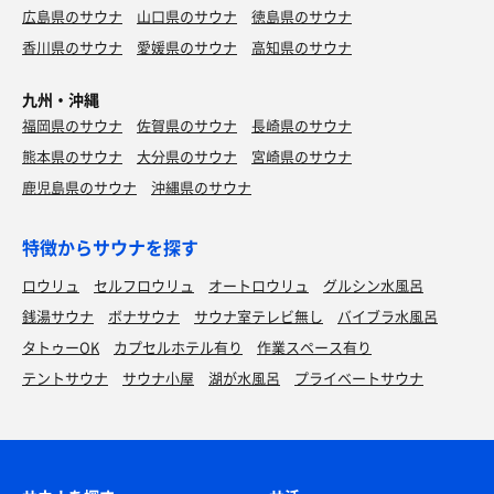
広島県のサウナ
山口県のサウナ
徳島県のサウナ
香川県のサウナ
愛媛県のサウナ
高知県のサウナ
九州・沖縄
福岡県のサウナ
佐賀県のサウナ
長崎県のサウナ
熊本県のサウナ
大分県のサウナ
宮崎県のサウナ
鹿児島県のサウナ
沖縄県のサウナ
特徴からサウナを探す
ロウリュ
セルフロウリュ
オートロウリュ
グルシン水風呂
銭湯サウナ
ボナサウナ
サウナ室テレビ無し
バイブラ水風呂
タトゥーOK
カプセルホテル有り
作業スペース有り
テントサウナ
サウナ小屋
湖が水風呂
プライベートサウナ