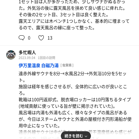
1セット目は人が多かったため、少しサウナがぬるかっ
水風呂は人ひとり分程度であり、液面が下がったら自分で
た。外気浴の後に露天風呂を挟めて良い感じに痺れた。
蛇口を捻って足すスタイルだった(水が冷たかったのはス
その後の2セット目、3セット目は良く整えた。
タッフさんが定期的に氷を入れにきてくれている？)。
露天エリアには木ベンチ1つしかなく、基本的に埋まって
露天スペースの軒下になってるところに整い場があり、イ
るので、露天風呂の縁に座って整った。
ンフィニティチェが１つ、偶然さん椅子が１つあった。風
はよく通り、周辺も静かで自然あふれる環境であるため、
0
13
各セットとも快適な整いを味わえた。
露天と内湯の間のエアロックにレモンウォーターがサービ
多忙暇人
スされており、ととのいの度に一杯。おいしかった。
スリランカカレーW
2023.09.04
1回目の訪問
風呂の泉質は淵に湯の花が付いてる程度にはよかった(そ
かの米津玄師も古部駅でのCM撮影時に味わったという
伊万里温泉 白磁乃湯
[ 佐賀県 ]
れ故に少し臭いが、温泉とはそういったものでいい、と思
カレー。汗も涙も出るほどスパイシー。
遠赤外線サウナを8分→水風呂2分→外気浴10分を5セッ
う)。
ト。
脱衣場より手前の待合スペースにはハンモックがおかれて
施設は経年を感じさせるが、全体的に広いのが良いとこ
おり、そこで着衣後に整えるのも良い。
ろ。
靴箱は100円返却式、脱衣場ロッカーは10円落ちるタイプ
レストランは14時までなので、半ドン後に長時間入浴した
(地域貢献に使っている旨が壁に掲示されていた)。
今回は逃してしまった。次回は黒い方のほうじ茶サウナを
風呂場は内湯も外湯も広く、様々なタイプの風呂がある
楽しみ、アジフライにも舌鼓を打ちたいところ。
が、今日はスチームサウナと外湯の屋根付き円形湯船が使
日帰り入浴時間が11~15時に限られるので、平日の仕事後
用中止になっていた。
に楽しむ・・・というのが出来ないのが個人的に少し惜し
遠赤外線サウナは中が広く、しかし若干温度低めな感じが
いが、アウトドアレジャー施設のサウナなら、レジャー客
続きを読む
するので、3段ベンチの最上段がオススメ。