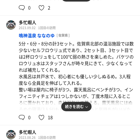
を仕事帰りのくたびれたｵｯｻﾝの群れと風呂場で鉢合わせさ
水風呂は温度計はないが、体感20℃弱？スペースは広く、
せるのはさすがに難ありだろうので、週末の楽しみの一つ
0
2
成人男性4人が同時に足を伸ばして入れるぐらい。
として利用し続けたい。
露天スペースには二人座りの木ベンチが2つ、人一人が手
多忙暇人
足を伸ばして寝っ転がれるサイズの木ベンチが4つ、石テ
2023.09.02
1回目の訪問
ーブルを囲うように石腰掛けが4つあり、今回は平日ゆえ
鳴神温泉 ななのゆ
[ 佐賀県 ]
に空いていたので、連続で寝っ転がり整いを味わえた。
5分・6分・8分の計3セット。佐賀県北部の温浴施設では数
サウナ→水風呂→ととのい場のラインが全て露天で完結し
少ないセルフロウリュ式であり、2セット目、3セット目で
ており、交代浴に集中できるのが素晴らしい。
は2杯ロウリュをして100℃弱の熱さを楽しめた。バケツの
祐徳温泉グループの施設は県内に複数あるが、個人的には
ロウリュ水はスタッフさんが時々見にきて、少なくなって
ここが一番好き❤️
れば補充してくれる。
水風呂は井戸水で、初心者にも優しい少しぬるめ。3人程
度なら全員足を伸ばして入れる。
整い場は屋内に椅子が3つ、露天風呂にベンチが3つ、イン
フィニティチェアは1つしかないが、丁度木陰に入るとこ
ろに置かれており、森林浴気分で整える。露天風呂にはぬ
続きを読む
るめの寝湯(3人分)もあり、締めで入ると気持ちがいい(た
だし人気があるので空くのを待つ事多め)。
0
18
脱衣場には瓶牛乳や瓶ジュース(！)の自販機がある。特に
瓶のHI-Cは他所ではあまり見かけないので、ここにきたら
多忙暇人
是非飲むべき。
2023.08.26
1回目の訪問