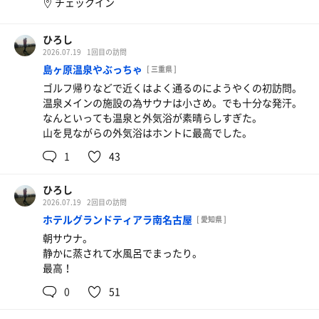
チェックイン
ひろし
2026.07.19
1回目の訪問
島ヶ原温泉やぶっちゃ
[ 三重県 ]
ゴルフ帰りなどで近くはよく通るのにようやくの初訪問。
温泉メインの施設の為サウナは小さめ。でも十分な発汗。
なんといっても温泉と外気浴が素晴らしすぎた。
山を見ながらの外気浴はホントに最高でした。
1
43
ひろし
2026.07.19
2回目の訪問
ホテルグランドティアラ南名古屋
[ 愛知県 ]
朝サウナ。
静かに蒸されて水風呂でまったり。
最高！
0
51