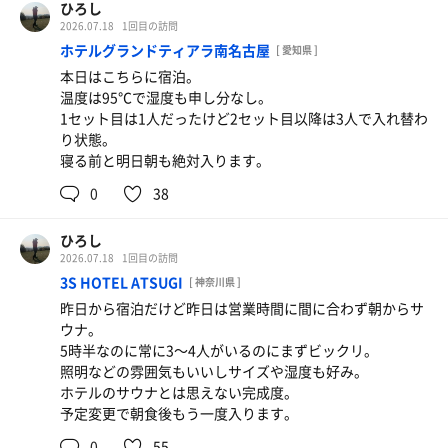
ひろし
2026.07.18
1回目の訪問
ホテルグランドティアラ南名古屋
[ 愛知県 ]
本日はこちらに宿泊。
温度は95℃で湿度も申し分なし。
1セット目は1人だったけど2セット目以降は3人で入れ替わ
り状態。
寝る前と明日朝も絶対入ります。
0
38
ひろし
2026.07.18
1回目の訪問
3S HOTEL ATSUGI
[ 神奈川県 ]
昨日から宿泊だけど昨日は営業時間に間に合わず朝からサ
ウナ。
5時半なのに常に3〜4人がいるのにまずビックリ。
照明などの雰囲気もいいしサイズや湿度も好み。
ホテルのサウナとは思えない完成度。
予定変更で朝食後もう一度入ります。
0
55