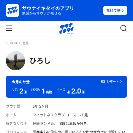
サウナイキタイのアプリ
無料で使う
地図からサウナが探せる！
2020.04.11 登録
ひろし
統計レポート
今月のサ活
2
1
2.0
サ活
施設数
ペース
回
施設
週
回
サウナ歴
6年 5ヶ月
ホーム
フィットネスクラブ コ・ス・パ 鳳
好きなサウナ
健康ランド系。 湿度は高めが好き。
プロフィール
関西中心に旅先や出張でいろんな所のサウナに出没してい