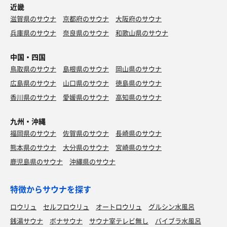
近畿
滋賀県のサウナ
京都府のサウナ
大阪府のサウナ
兵庫県のサウナ
奈良県のサウナ
和歌山県のサウナ
中国・四国
鳥取県のサウナ
島根県のサウナ
岡山県のサウナ
広島県のサウナ
山口県のサウナ
徳島県のサウナ
香川県のサウナ
愛媛県のサウナ
高知県のサウナ
九州・沖縄
福岡県のサウナ
佐賀県のサウナ
長崎県のサウナ
熊本県のサウナ
大分県のサウナ
宮崎県のサウナ
鹿児島県のサウナ
沖縄県のサウナ
特徴からサウナを探す
ロウリュ
セルフロウリュ
オートロウリュ
グルシン水風呂
銭湯サウナ
ボナサウナ
サウナ室テレビ無し
バイブラ水風呂