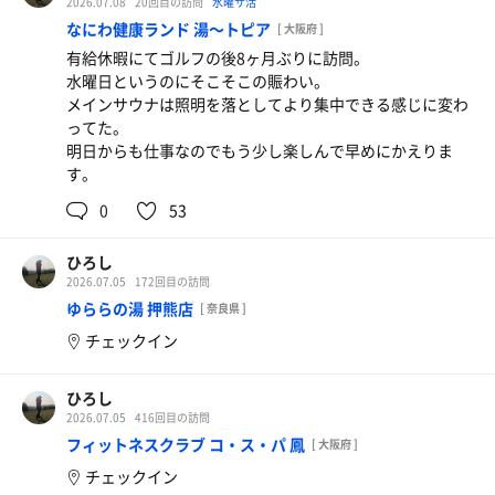
2026.07.08
20回目の訪問
水曜サ活
なにわ健康ランド 湯〜トピア
[ 大阪府 ]
有給休暇にてゴルフの後8ヶ月ぶりに訪問。
水曜日というのにそこそこの賑わい。
メインサウナは照明を落としてより集中できる感じに変わ
ってた。
明日からも仕事なのでもう少し楽しんで早めにかえりま
す。
0
53
ひろし
2026.07.05
172回目の訪問
ゆららの湯 押熊店
[ 奈良県 ]
チェックイン
ひろし
2026.07.05
416回目の訪問
フィットネスクラブ コ・ス・パ 鳳
[ 大阪府 ]
チェックイン