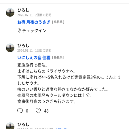
ひろし
2026.07.11
2回目の訪問
お宿 月夜のうさぎ
[ 島根県 ]
チェックイン
ひろし
2026.07.11
1回目の訪問
いにしえの宿 佳雲
[ 島根県 ]
家族旅行で宿泊。
まずはこちらのドライサウナへ。
下段に座れば4〜5名入れるけど実質定員3名のこじんまり
したサウナ。
檜のいい香りと適度な熱さでなかなか好みでした。
壺風呂の水風呂もクールダウンには十分。
食事後月夜のうさぎも行きます。
0
48
ひろし