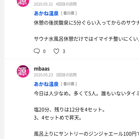
2020.05.31
4回目の訪問
あかね温泉
[ 香川県 ]
休憩の後炭酸泉に5分ぐらい入ってからのサウ
サウナ水風呂休憩だけではイマイチ整いにくい
0
3
mbaas
2020.05.23
3回目の訪問
あかね温泉
[ 香川県 ]
今日は人少なめ。多くて5人。誰もいないタイ
塩20分、残りは12分を4セット。
3、4セットめで昇天。
風呂上りにサントリーのジンジャエール100円