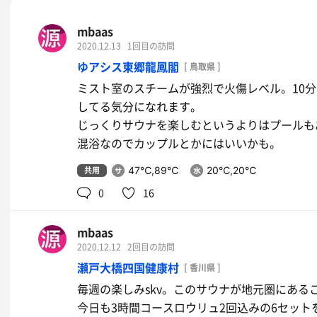
mbaas
2020.12.13
1回目の訪問
ゆアシス東郷龍鳳閣
[ 鳥取県 ]
ミスト室のスチームが強烈で火傷レベル。10
してる気分になれます。
じっくりサウナを楽しむというよりはプールも
混浴なのでカップルとかにはいいかも。
共用
47℃,89℃
20℃,20℃
0
16
mbaas
2020.12.12
2回目の訪問
瀬戸大橋四国健康村
[ 香川県 ]
毎週の楽しみskv。このサウナが地元圏にある
今日も3時間コースロウリュ2回込みの6セッ