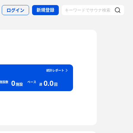
新規登録
ログイン
統計レポート
0
0.0
施設数
ペース
施設
回
週