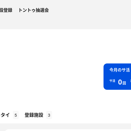
設登録
トントゥ抽選会
今月のサ活
0
サ活
回
キタイ
登録施設
5
3