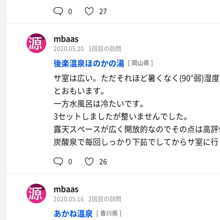
0
27
mbaas
2020.05.20
1回目の訪問
後楽温泉ほのかの湯
[ 岡山県 ]
サ室は広い。ただそれほど暑くなく(90°弱)
とおもいます。
一方水風呂は冷たいです。
3セットしましたが整いませんでした。
露天スペースが広く開放的なのでその点は高評
炭酸泉で毎回しっかり下茹でしてからサ室に行
0
26
mbaas
2020.05.16
2回目の訪問
あかね温泉
[ 香川県 ]