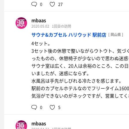
0
27
mbaas
2020.05.02
1回目の訪問
サウナ&カプセル ハリウッド 駅前店
[ 岡山県 ]
4セット。
3セット後の休憩で整いながらウトウト、気づ
ったものの、休憩椅子が少ないので思わぬ迷惑
サウナ室は広く、20人は余裕のところ、この
いましたが、迷惑にならず。
水風呂は手先がしびれる冷たさを感じます。
駅前のカプセルホテルなのでフリータイム160
気浴ができないのがネックですが、営業してく
0
5
mbaas