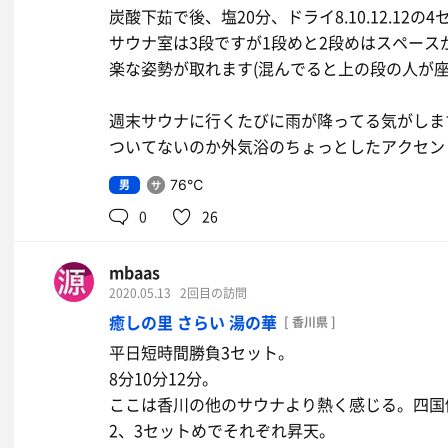
炭酸下茹で後、塩20分、ドライ8.10.12.12の
サウナ室は3段ですが1段めと2段めはスペー
楽な姿勢が取れます(混んでると上の段の人が
週末サウナに行くたびに雨が降ってる気がしま
ついてないのか外気浴のちょっとしたアクセン
男
76℃
0
26
mbaas
2020.05.13
2回目の訪問
癒しの里 さらい 湯の華
[ 香川県 ]
平日短時間勝負3セット。
8分10分12分。
ここは香川の他のサウナより熱く感じる。四国
2、3セットめでそれぞれ昇天。