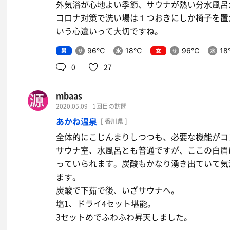
外気浴が心地よい季節、サウナが熱い分水風呂
コロナ対策で洗い場は１つおきにしか椅子を置
いう心違いって大切ですね。
男
女
96℃
18℃
96℃
1
0
27
mbaas
2020.05.09
1回目の訪問
あかね温泉
[ 香川県 ]
全体的にこじんまりしつつも、必要な機能がコ
サウナ室、水風呂とも普通ですが、ここの白眉
っていられます。炭酸もかなり湧き出ていて気
ます。
炭酸で下茹で後、いざサウナへ。
塩1、ドライ4セット堪能。
3セットめでふわふわ昇天しました。