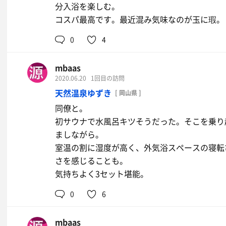
分入浴を楽しむ。
コスパ最高です。最近混み気味なのが玉に瑕。
0
4
mbaas
2020.06.20
1回目の訪問
天然温泉ゆずき
[ 岡山県 ]
同僚と。
初サウナで水風呂キツそうだった。そこを乗り
ましながら。
室温の割に湿度が高く、外気浴スペースの寝転
さを感じることも。
気持ちよく3セット堪能。
0
6
mbaas