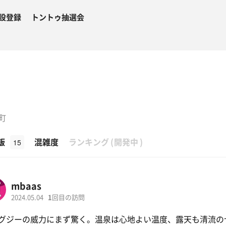
設登録
トントゥ抽選会
町
β
飯
混雑度
ランキング
(
開発中
)
15
mbaas
2024.05.04
1
回目の訪問
グジーの威力にまず驚く。温泉は心地よい温度、露天も清流の