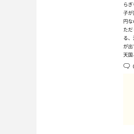
らぎ
子が
円な
ただ
る、
が出
天国