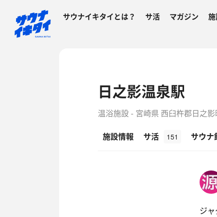
サウナイキタイとは？
サ活
マガジン
施
日之影温泉駅
温浴施設 - 宮崎県 西臼杵郡日之影
施設情報
サ活
サウナ
151
ジャ