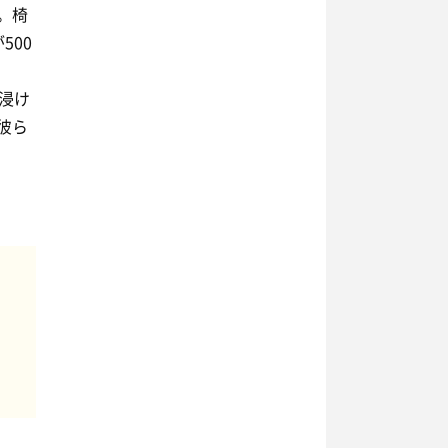
。椅
500
浸け
彼ら