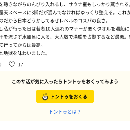
を聴きながらのんびり入れるし、サウナ室もしっかり蒸される
露天スペースに3脚だが混んでなければゆっくり整える。これが
のだから日本どうかしてるぜレベルのコスパの良さ。
し私が行った日は若者10人連れのマナーが悪くタオルを湯船に
汗を流さず水風呂に入る、大人数で湯船を占拠するなど最悪。
て行ってからは最高。
と地獄を味わいました。
0
17
このサ活が気に入ったらトントゥをおくってみよう
トントゥをおくる
トントゥとは？