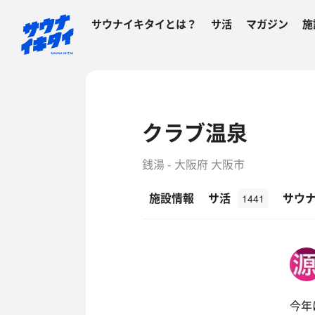
サウナイキタイとは？
サ活
マガジン
施
クラブ温泉
銭湯 - 大阪府 大阪市
施設情報
サ活
サウ
1441
今年