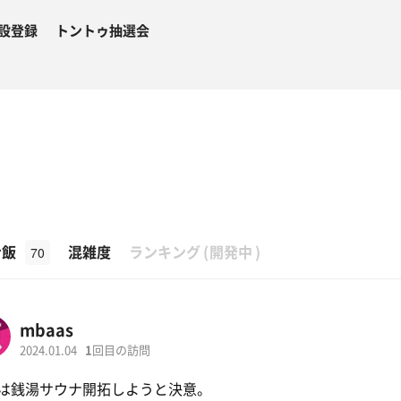
設登録
トントゥ抽選会
β
ナ飯
混雑度
ランキング
(
開発中
)
70
mbaas
2024.01.04
1
回目の訪問
は銭湯サウナ開拓しようと決意。