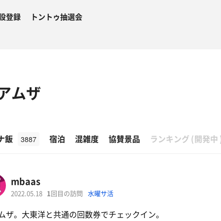
設登録
トントゥ抽選会
 アムザ
β
ナ飯
宿泊
混雑度
協賛景品
ランキング
(
開発中
3887
mbaas
2022.05.18
1
回目の訪問
水曜サ活
ムザ。大東洋と共通の回数券でチェックイン。