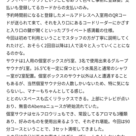
払いも登録してるカードからの支払いのみ。
予約時間前になると登録したメールアドレスへ入室用のQRコー
ドが送られて来て、それを入り口にあるコードリーダーにかざす
と入り口の鍵が開くといったプライベート感満載の仕様。
今回は初めて利用ということでスタッフの方が丁寧に説明してく
れたけど、おそらく2回目以降は1人で淡々と入っていくことにな
るのかな。
サウナは1人用の個室ボックスが5室、3名で使用出来るグループ
サウナが1室。16.5℃を一定に保つという水風呂と通常のシャワ
ー室が2室配置。個室ボックスのサウナ以外は人と遭遇すること
もあるが、当然個室サウナ分の人数しかいないため、特に気にな
らないし、マナーもちゃんとしてる感じ。
ととのいスペースも広くリラックスできる。上部にテレビが点い
おり、無音のAbemaニュースが終始流れていた。
個室サウナはセルフロウリュもでき、常設してるアロマも3種類
あり、好みのものを使用出来るようで、それぞれ堪能。今回は90
分コースということで、3セット満喫してきました。