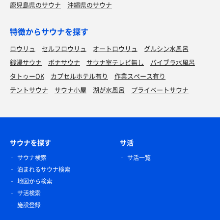
鹿児島県のサウナ
沖縄県のサウナ
特徴からサウナを探す
ロウリュ
セルフロウリュ
オートロウリュ
グルシン水風呂
銭湯サウナ
ボナサウナ
サウナ室テレビ無し
バイブラ水風呂
タトゥーOK
カプセルホテル有り
作業スペース有り
テントサウナ
サウナ小屋
湖が水風呂
プライベートサウナ
サウナを探す
サ活
サウナ検索
サ活一覧
泊まれるサウナ検索
地図から検索
サ活検索
施設登録