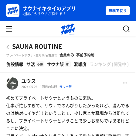
サウナイキタイのアプリ
無料で使う
地図からサウナが探せる！
SAUNA ROUTINE
会員のみ
事前予約制
プライベートサウナ - 愛知県 名古屋市
β
施設情報
サ活
サウナ飯
混雑度
ランキング
(
開発中
)
646
81
ユウス
2024.05.26
1
回目の訪問
サウナ飯
初めてプライベートサウナというものに来訪。
仕事が忙しすぎて、サウナでのんびりしたかったけど、混んでる
のは絶対にイヤだ！ということで、少し家とか職場からは離れて
るし、プライベートサウナということで少しお高めではあるけど
ここに決定。
プライベートサウナということもあって色々と事前に登録要。支