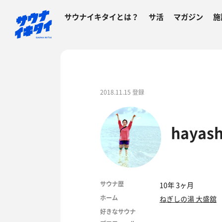
サウナイキタイとは？
サ活
マガジン
施
2018.11.15 登録
hayash
サウナ歴
10年 3ヶ月
ホーム
ねぎしの湯 大盛舘
好きなサウナ