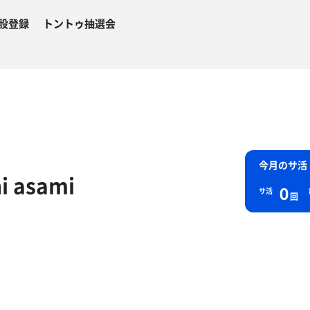
設登録
トントゥ抽選会
今月のサ活
i asami
0
サ活
回