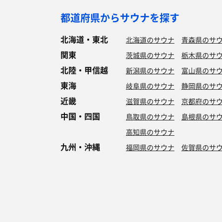
都道府県からサウナを探す
北海道・東北
北海道のサウナ
青森県のサ
関東
茨城県のサウナ
栃木県のサ
北陸・甲信越
新潟県のサウナ
富山県のサ
東海
岐阜県のサウナ
静岡県のサ
近畿
滋賀県のサウナ
京都府のサ
中国・四国
鳥取県のサウナ
島根県のサ
高知県のサウナ
九州・沖縄
福岡県のサウナ
佐賀県のサ
特徴からサウナを探す
ロウリュ
セルフロウリュ
オートロウリュ
グル