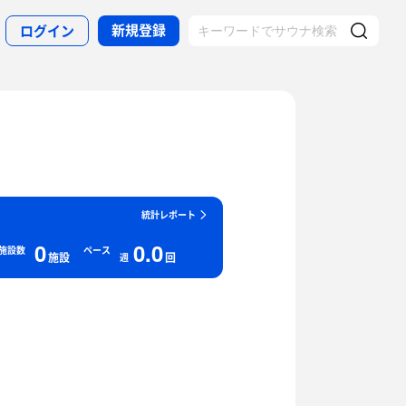
新規登録
ログイン
統計レポート
0
0.0
施設数
ペース
施設
回
週