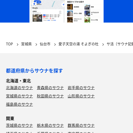
TOP
宮城県
仙台市
愛子天空の湯 そよぎの杜
サ活（サウナ記
都道府県からサウナを探す
北海道・東北
北海道のサウナ
青森県のサウナ
岩手県のサウナ
宮城県のサウナ
秋田県のサウナ
山形県のサウナ
福島県のサウナ
関東
茨城県のサウナ
栃木県のサウナ
群馬県のサウナ