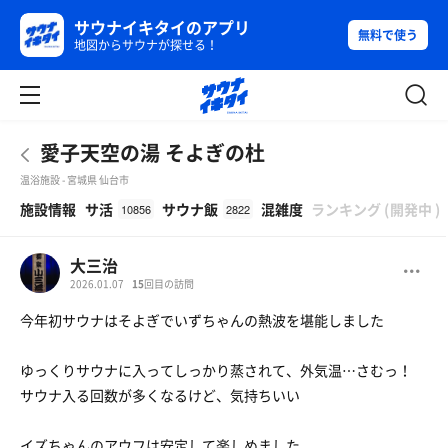
サウナイキタイのアプリ
無料で使う
地図からサウナが探せる！
愛子天空の湯 そよぎの杜
温浴施設 - 宮城県 仙台市
β
施設情報
サ活
サウナ飯
混雑度
ランキング
(
開発中
)
10856
2822
大三治
2026.01.07
15
回目の訪問
今年初サウナはそよぎでいずちゃんの熱波を堪能しました
ゆっくりサウナに入ってしっかり蒸されて、外気温…さむっ！
サウナ入る回数が多くなるけど、気持ちいい
イズちゃんのアウフは安定して楽しめました