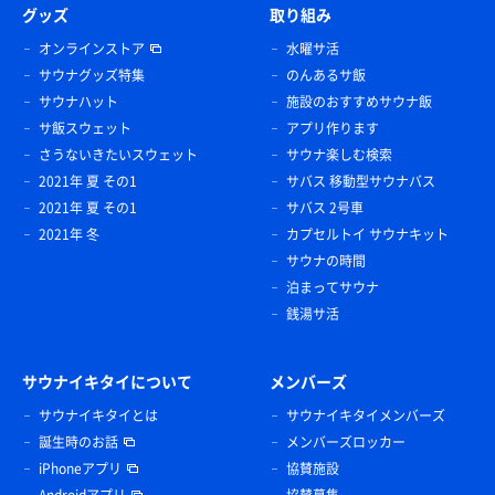
グッズ
取り組み
オンラインストア
水曜サ活
サウナグッズ特集
のんあるサ飯
サウナハット
施設のおすすめサウナ飯
サ飯スウェット
アプリ作ります
さうないきたいスウェット
サウナ楽しむ検索
2021年 夏 その1
サバス 移動型サウナバス
2021年 夏 その1
サバス 2号車
2021年 冬
カプセルトイ サウナキット
サウナの時間
泊まってサウナ
銭湯サ活
サウナイキタイについて
メンバーズ
サウナイキタイとは
サウナイキタイメンバーズ
誕生時のお話
メンバーズロッカー
iPhoneアプリ
協賛施設