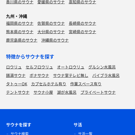
香川県のサウナ
愛媛県のサウナ
高知県のサウナ
九州・沖縄
福岡県のサウナ
佐賀県のサウナ
長崎県のサウナ
熊本県のサウナ
大分県のサウナ
宮崎県のサウナ
鹿児島県のサウナ
沖縄県のサウナ
特徴からサウナを探す
ロウリュ
セルフロウリュ
オートロウリュ
グルシン水風呂
銭湯サウナ
ボナサウナ
サウナ室テレビ無し
バイブラ水風呂
タトゥーOK
カプセルホテル有り
作業スペース有り
テントサウナ
サウナ小屋
湖が水風呂
プライベートサウナ
サウナを探す
サ活
サウナ検索
サ活一覧