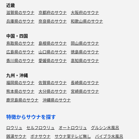
近畿
滋賀県のサウナ
京都府のサウナ
大阪府のサウナ
兵庫県のサウナ
奈良県のサウナ
和歌山県のサウナ
中国・四国
鳥取県のサウナ
島根県のサウナ
岡山県のサウナ
広島県のサウナ
山口県のサウナ
徳島県のサウナ
香川県のサウナ
愛媛県のサウナ
高知県のサウナ
九州・沖縄
福岡県のサウナ
佐賀県のサウナ
長崎県のサウナ
熊本県のサウナ
大分県のサウナ
宮崎県のサウナ
鹿児島県のサウナ
沖縄県のサウナ
特徴からサウナを探す
ロウリュ
セルフロウリュ
オートロウリュ
グルシン水風呂
銭湯サウナ
ボナサウナ
サウナ室テレビ無し
バイブラ水風呂