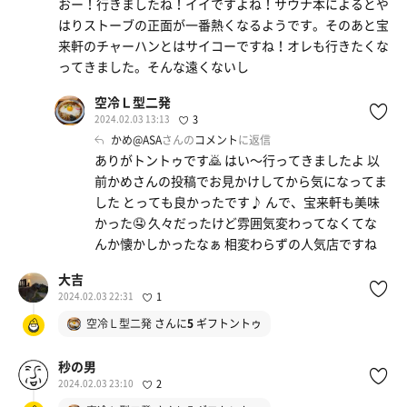
おー！行きましたね！イイですよね！サウナ本によるとや
はりストーブの正面が一番熱くなるようです。そのあと宝
来軒のチャーハンとはサイコーですね！オレも行きたくな
ってきました。そんな遠くないし
空冷Ｌ型二発
2024.02.03 13:13
3
かめ@ASA
さんの
コメント
に返信
ありがトントゥです🙇 はい〜行ってきましたよ 以
前かめさんの投稿でお見かけしてから気になってま
した とっても良かったです♪ んで、宝来軒も美味
かった🤤 久々だったけど雰囲気変わってなくてな
んか懐かしかったなぁ 相変わらずの人気店ですね
大吉
2024.02.03 22:31
1
空冷Ｌ型二発
さんに
5
ギフトントゥ
秒の男
2024.02.03 23:10
2