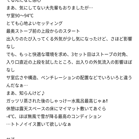
まあ、気にしてない大先輩もおりましたが…
サ室90〜94℃
とても心地よいセッティング
最奥ストーブ前の上段からのスタート
出入りのたび入ってくる外気が少し気になったけど、さほど影響
なし
でも、もっと快適な環境を求め、3セット目はストーブの対角、
入り口直近の上段を試したところ、出入りの外気流入の影響ほぼ
なし
サ室広さや構造、ベンチレーションの配置などでいろいろと違う
んだなぁ…
まあ、知らんけど♪
ガッツリ蒸された後のしゃっけー水風呂最高じゃぁ❗️
休憩は露天スペースの床にマイマット敷いてあぐら
-4℃、ほぼ無風で雪が降る最高のコンディション
…トトノイイス置いて欲しいなぁ