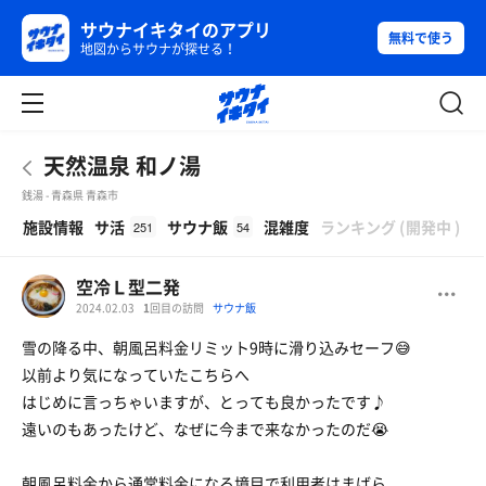
サウナイキタイのアプリ
無料で使う
地図からサウナが探せる！
天然温泉 和ノ湯
銭湯 - 青森県 青森市
β
施設情報
サ活
サウナ飯
混雑度
ランキング
(
開発中
)
251
54
空冷Ｌ型二発
2024.02.03
1
回目の訪問
サウナ飯
雪の降る中、朝風呂料金リミット9時に滑り込みセーフ😅
以前より気になっていたこちらへ
はじめに言っちゃいますが、とっても良かったです♪
遠いのもあったけど、なぜに今まで来なかったのだ😭
朝風呂料金から通常料金になる境目で利用者はまばら