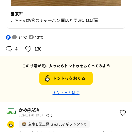
宝来軒
こちらの名物のチャーハン 開店と同時にほぼ🈵
94℃
13℃
男
4
130
このサ活が気に入ったらトントゥをおくってみよう
トントゥをおくる
トントゥとは？
かめ@ASA
2024.02.03 13:07
2
空冷Ｌ型二発
さんに
37
ギフトントゥ