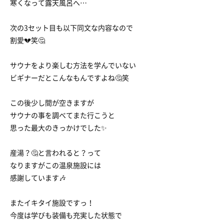
寒くなって露天風呂へ…
次の3セット目も以下同文な内容なので
割愛💔笑🤔
サウナをより楽しむ方法を学んでいない
ビギナーだとこんなもんですよね🤔笑
この後少し間が空きますが
サウナの事を調べてまた行こうと
思った最大のきっかけでした✨
産湯？🤔と言われると？って
なりますがこの温泉施設には
感謝しています🎶
またイキタイ施設ですっ！
今度は学びも装備も充実した状態で