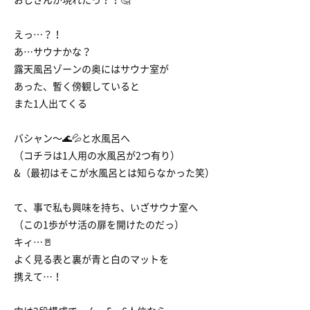
えっ…？！
あ…サウナかな？
露天風呂ゾーンの奥にはサウナ室が
あった、暫く傍観していると
また1人出てくる
バシャン〜🌊💦と水風呂へ
（コチラは1人用の水風呂が2つ有り）
&（最初はそこが水風呂とは知らなかった笑）
て、事で私も興味を持ち、いざサウナ室へ
（この1歩がサ活の扉を開けたのだっ）
キィ…🚪
よく見る表と裏が青と白のマットを
携えて…！