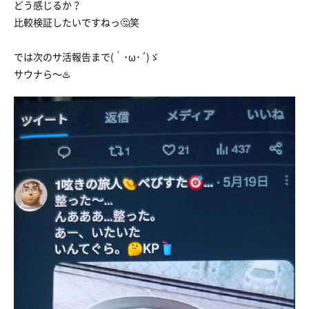
どう感じるか？
比較検証したいですねっ🤔笑
では次のサ活報告まで(｀･ω･´)ゞ
サウナら〜♨️