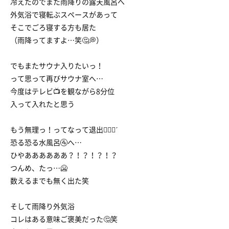
冷えたのでまた雨降りの露天風呂へ
外気浴で寝転ぶスペースがあって
そこでごろ寝する方も居た
（雨降ってますよ…笑🤔💭）
でもまたサウナ入りたいっ！
って思って再びサウナ室へ…
今度はテレビ📺を観ながら8分位
入って入れたと思う
もう無理っ！ってなって退出🏃🏼‍♀️ˊ
恐る恐る水風呂🚰へ…
ひやああああああ？！？！？！？
つんめ、たっ…🥶
数えるまでも無く出た笑
そして雨降り外気浴
コレはある意味ご褒美だった🤔笑