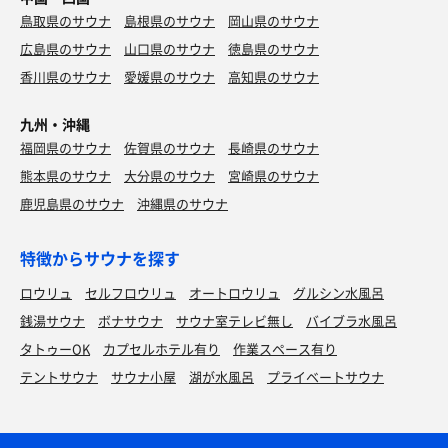
鳥取県のサウナ
島根県のサウナ
岡山県のサウナ
広島県のサウナ
山口県のサウナ
徳島県のサウナ
香川県のサウナ
愛媛県のサウナ
高知県のサウナ
九州・沖縄
福岡県のサウナ
佐賀県のサウナ
長崎県のサウナ
熊本県のサウナ
大分県のサウナ
宮崎県のサウナ
鹿児島県のサウナ
沖縄県のサウナ
特徴からサウナを探す
ロウリュ
セルフロウリュ
オートロウリュ
グルシン水風呂
銭湯サウナ
ボナサウナ
サウナ室テレビ無し
バイブラ水風呂
タトゥーOK
カプセルホテル有り
作業スペース有り
テントサウナ
サウナ小屋
湖が水風呂
プライベートサウナ