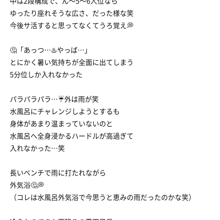
中は2段構成で、ん〜5〜6人位なら
ゆったり座れそうな広さ、だった様な笑
今後サ活すると思ってなくてうろ覚え💭
🤔「あっつ…♨️やっば…」
とにかく暑い気持ちが全面に出てしまう
5分位しか入れなかった
パラパラパラ…☔外は雨が笑
水風呂にチャレンジしようとするも
身体があまり温まっていないのと
水風呂へ全身浸かるハードルが高過ぎて
入れなかった…笑
長いベンチで雨に打たれながら
外気浴🤔💭
（コレは水風呂外気浴で今思うと恵みの雨だったのかな笑）