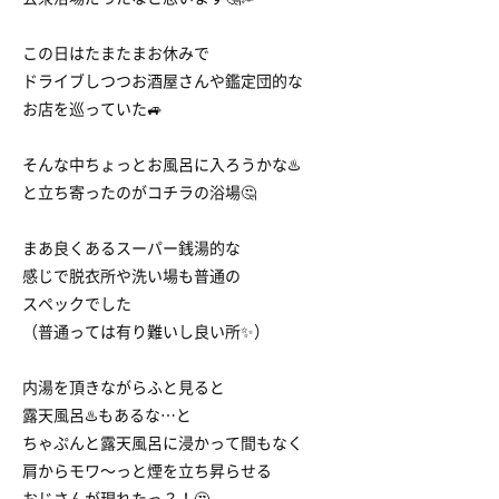
この日はたまたまお休みで
ドライブしつつお酒屋さんや鑑定団的な
お店を巡っていた🚙
そんな中ちょっとお風呂に入ろうかな♨️
と立ち寄ったのがコチラの浴場🤔
まあ良くあるスーパー銭湯的な
感じで脱衣所や洗い場も普通の
スペックでした
（普通っては有り難いし良い所✨）
内湯を頂きながらふと見ると
露天風呂♨️もあるな…と
ちゃぷんと露天風呂に浸かって間もなく
肩からモワ〜っと煙を立ち昇らせる
おじさんが現れたっ？！🤔