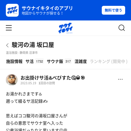
サウナイキタイのアプリ
無料で使う
地図からサウナが探せる！
駿河の湯 坂口屋
温浴施設 - 静岡県 沼津市
β
施設情報
サ活
サウナ飯
混雑度
ランキング
(
開発中
)
1732
317
お出掛けサ活♨️べびすた🤔🥃🎯
2023.05.19
1
回目の訪問
お湯かれさまです♨️
遡って綴るサ活記録✍
思えばココ駿河の湯坂口屋さんが
自らの意思でサウナ室へ入った
公衆浴場だったなと思います🤔💭