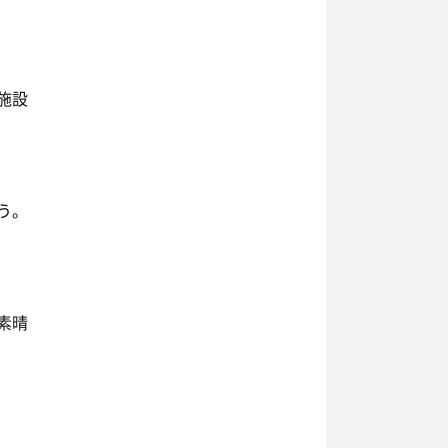
施設
う。
素晴