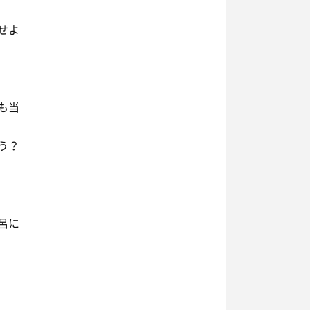
せよ
も当
う？
呂に