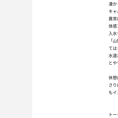
凄か
キャ
異常
体感
入水
「山
ては
水道
とや
休憩
さり
もイ
トー