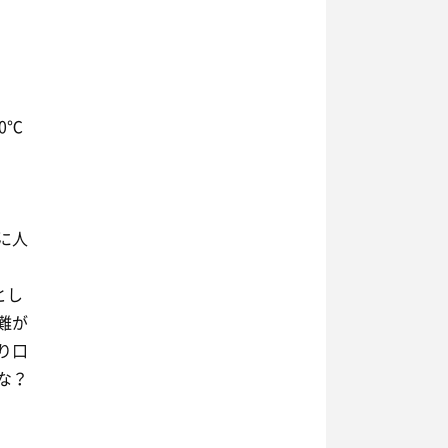
0℃
に人
とし
難が
り口
な？