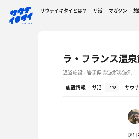
サウナイキタイとは？
サ活
マガジン
施
ラ・フランス温泉
温浴施設 - 岩手県 紫波郡紫波町
施設情報
サ活
サウ
1238
遠征