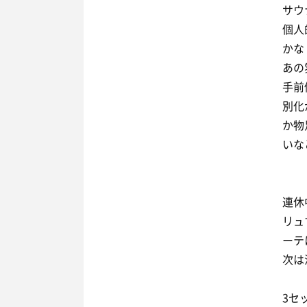
サウ
個人
かな
あの
手前
別化
か物
いな
連休
リュ
ーテ
次は
3セ