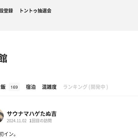
設登録
トントゥ抽選会
館
β
ナ飯
宿泊
混雑度
ランキング
(
開発中
)
169
サウナマハゲたぬ吉
2024.11.02
1
回目の訪問
初イン。