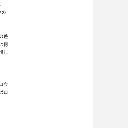
。
いの
の差
は何
惜し
ロウ
ばロ