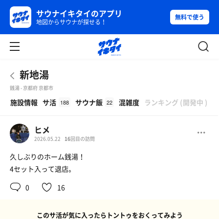
サウナイキタイのアプリ
無料で使う
地図からサウナが探せる！
新地湯
銭湯 - 京都府 京都市
β
施設情報
サ活
サウナ飯
混雑度
ランキング
(
開発中
)
188
22
ヒメ
2026.05.22
16
回目の訪問
久しぶりのホーム銭湯！
4セット入って退店。
0
16
このサ活が気に入ったらトントゥをおくってみよう