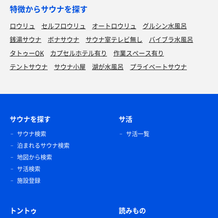
特徴からサウナを探す
ロウリュ
セルフロウリュ
オートロウリュ
グルシン水風呂
銭湯サウナ
ボナサウナ
サウナ室テレビ無し
バイブラ水風呂
タトゥーOK
カプセルホテル有り
作業スペース有り
テントサウナ
サウナ小屋
湖が水風呂
プライベートサウナ
サウナを探す
サ活
サウナ検索
サ活一覧
泊まれるサウナ検索
地図から検索
サ活検索
施設登録
トントゥ
読みもの