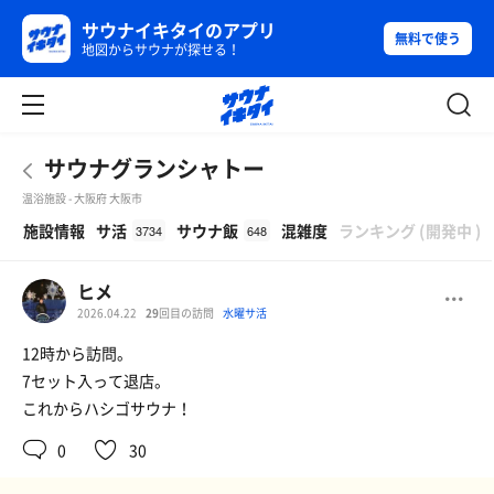
サウナイキタイのアプリ
無料で使う
地図からサウナが探せる！
サウナグランシャトー
温浴施設 - 大阪府 大阪市
β
施設情報
サ活
サウナ飯
混雑度
ランキング
(
開発中
)
3734
648
ヒメ
2026.04.22
29
回目の訪問
水曜サ活
12時から訪問。
7セット入って退店。
これからハシゴサウナ！
0
30