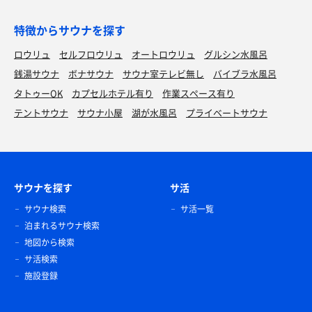
特徴からサウナを探す
ロウリュ
セルフロウリュ
オートロウリュ
グルシン水風呂
銭湯サウナ
ボナサウナ
サウナ室テレビ無し
バイブラ水風呂
タトゥーOK
カプセルホテル有り
作業スペース有り
テントサウナ
サウナ小屋
湖が水風呂
プライベートサウナ
サウナを探す
サ活
サウナ検索
サ活一覧
泊まれるサウナ検索
地図から検索
サ活検索
施設登録