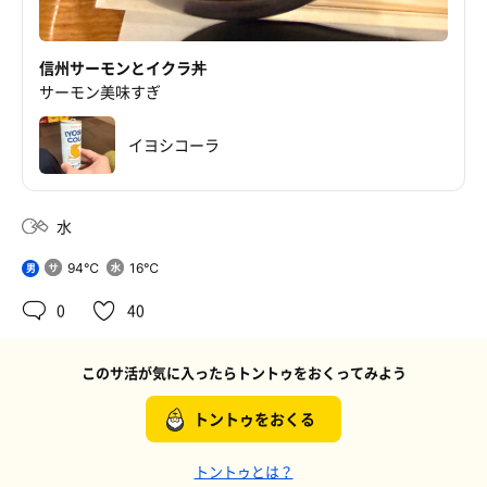
信州サーモンとイクラ丼
サーモン美味すぎ
イヨシコーラ
水
94℃
16℃
男
0
40
このサ活が気に入ったらトントゥをおくってみよう
トントゥをおくる
トントゥとは？