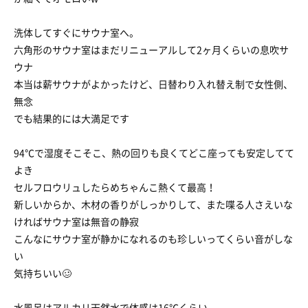
洗体してすぐにサウナ室へ。
六角形のサウナ室はまだリニューアルして2ヶ月くらいの息吹サ
ウナ
本当は薪サウナがよかったけど、日替わり入れ替え制で女性側、
無念
でも結果的には大満足です
94℃で湿度そこそこ、熱の回りも良くてどこ座っても安定してて
よき
セルフロウリュしたらめちゃんこ熱くて最高！
新しいからか、木材の香りがしっかりして、また喋る人さえいな
ければサウナ室は無音の静寂
こんなにサウナ室が静かになれるのも珍しいってくらい音がしな
い
気持ちいい🥴
水風呂はアルカリ天然水で体感は16℃くらい