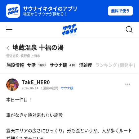
サウナイキタイのアプリ
無料で使う
地図からサウナが探せる！
地蔵温泉 十福の湯
温浴施設 - 長野県 上田市
β
施設情報
サ活
サウナ飯
混雑度
ランキング
(
開発中
)
1600
410
TakE_HER0
2026.06.14
1
回目の訪問
サウナ飯
本日一件目！
車がなきゃ絶対来れない施設
露天エリアの広さにびっくり。形も歪というか、人が歩くルート
が細くてオモロいw