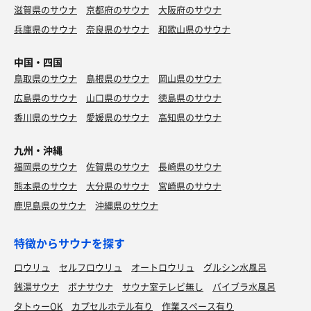
滋賀県のサウナ
京都府のサウナ
大阪府のサウナ
兵庫県のサウナ
奈良県のサウナ
和歌山県のサウナ
中国・四国
鳥取県のサウナ
島根県のサウナ
岡山県のサウナ
広島県のサウナ
山口県のサウナ
徳島県のサウナ
香川県のサウナ
愛媛県のサウナ
高知県のサウナ
九州・沖縄
福岡県のサウナ
佐賀県のサウナ
長崎県のサウナ
熊本県のサウナ
大分県のサウナ
宮崎県のサウナ
鹿児島県のサウナ
沖縄県のサウナ
特徴からサウナを探す
ロウリュ
セルフロウリュ
オートロウリュ
グルシン水風呂
銭湯サウナ
ボナサウナ
サウナ室テレビ無し
バイブラ水風呂
タトゥーOK
カプセルホテル有り
作業スペース有り