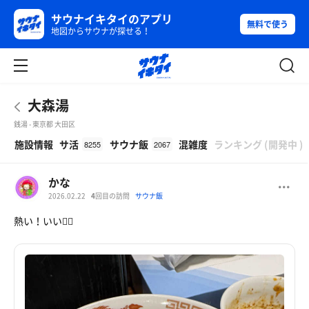
サウナイキタイのアプリ
無料で使う
地図からサウナが探せる！
大森湯
銭湯 - 東京都 大田区
β
施設情報
サ活
サウナ飯
混雑度
ランキング
(
開発中
)
8255
2067
かな
2026.02.22
4
回目の訪問
サウナ飯
熱い！いい❤️‍🔥