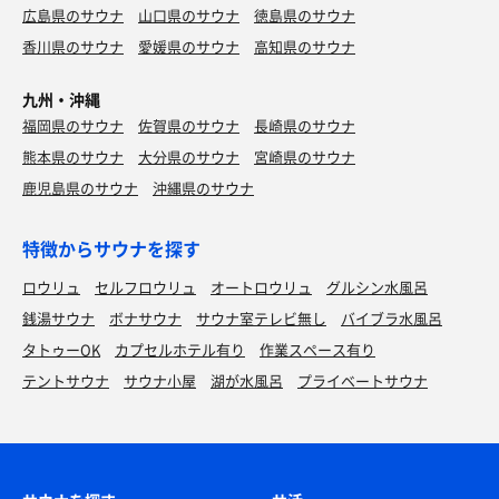
広島県のサウナ
山口県のサウナ
徳島県のサウナ
香川県のサウナ
愛媛県のサウナ
高知県のサウナ
九州・沖縄
福岡県のサウナ
佐賀県のサウナ
長崎県のサウナ
熊本県のサウナ
大分県のサウナ
宮崎県のサウナ
鹿児島県のサウナ
沖縄県のサウナ
特徴からサウナを探す
ロウリュ
セルフロウリュ
オートロウリュ
グルシン水風呂
銭湯サウナ
ボナサウナ
サウナ室テレビ無し
バイブラ水風呂
タトゥーOK
カプセルホテル有り
作業スペース有り
テントサウナ
サウナ小屋
湖が水風呂
プライベートサウナ