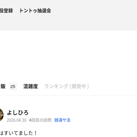
設登録
トントゥ抽選会
β
ナ飯
混雑度
ランキング
(
開発中
)
25
よしひろ
2026.04.30
4
回目の訪問
銭湯サ活
はすいてました！