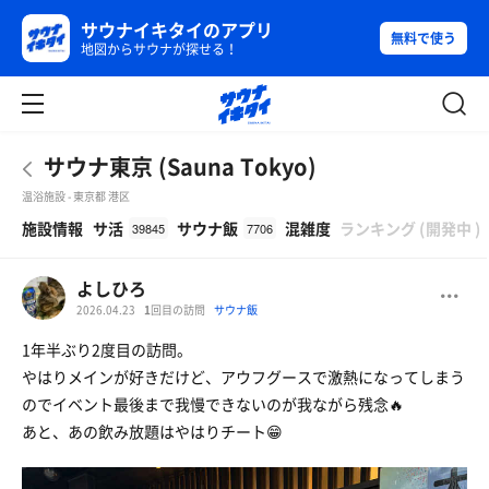
サウナイキタイのアプリ
無料で使う
地図からサウナが探せる！
サウナ東京 (Sauna Tokyo)
温浴施設 - 東京都 港区
β
施設情報
サ活
サウナ飯
混雑度
ランキング
(
開発中
)
39845
7706
よしひろ
2026.04.23
1
回目の訪問
サウナ飯
1年半ぶり2度目の訪問。
やはりメインが好きだけど、アウフグースで激熱になってしまう
のでイベント最後まで我慢できないのが我ながら残念🔥
あと、あの飲み放題はやはりチート😁