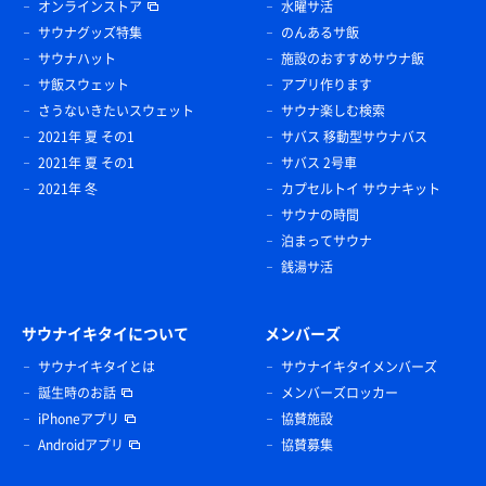
オンラインストア
水曜サ活
サウナグッズ特集
のんあるサ飯
サウナハット
施設のおすすめサウナ飯
サ飯スウェット
アプリ作ります
さうないきたいスウェット
サウナ楽しむ検索
2021年 夏 その1
サバス 移動型サウナバス
2021年 夏 その1
サバス 2号車
2021年 冬
カプセルトイ サウナキット
サウナの時間
泊まってサウナ
銭湯サ活
サウナイキタイについて
メンバーズ
サウナイキタイとは
サウナイキタイメンバーズ
誕生時のお話
メンバーズロッカー
iPhoneアプリ
協賛施設
Androidアプリ
協賛募集