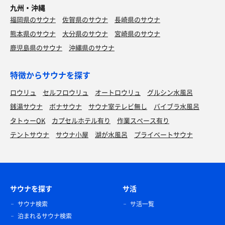
九州・沖縄
福岡県のサウナ
佐賀県のサウナ
長崎県のサウナ
熊本県のサウナ
大分県のサウナ
宮崎県のサウナ
鹿児島県のサウナ
沖縄県のサウナ
特徴からサウナを探す
ロウリュ
セルフロウリュ
オートロウリュ
グルシン水風呂
銭湯サウナ
ボナサウナ
サウナ室テレビ無し
バイブラ水風呂
タトゥーOK
カプセルホテル有り
作業スペース有り
テントサウナ
サウナ小屋
湖が水風呂
プライベートサウナ
サウナを探す
サ活
サウナ検索
サ活一覧
泊まれるサウナ検索