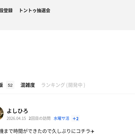
設登録
トントゥ抽選会
β
飯
混雑度
ランキング
(
開発中
)
52
よしひろ
2026.04.15
2
回目の訪問
水曜サ活
＋2
機まで時間ができたので久しぶりにコチラ✈️