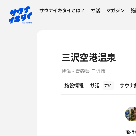
サウナイキタイとは？
サ活
マガジン
施
三沢空港温泉
銭湯 - 青森県 三沢市
施設情報
サ活
サウナ
730
飛行