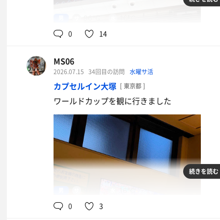
男
96℃
16℃
0
14
MS06
2026.07.15
34回目の訪問
水曜サ活
カプセルイン大塚
[ 東京都 ]
ワールドカップを観に行きました
続きを読む
さすの昆布締め
朝ごはんが楽しみ
男
97℃
16℃
0
3
生ビール