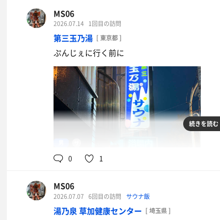
MS06
水
2026.07.14
1回目の訪問
水
第三玉乃湯
[ 東京都 ]
ぷんじぇに行く前に
続きを読む
男
93℃
0
1
MS06
2026.07.07
6回目の訪問
サウナ飯
湯乃泉 草加健康センター
[ 埼玉県 ]