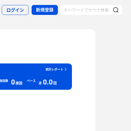
新規登録
ログイン
統計レポート
0
0.0
施設数
ペース
施設
回
週