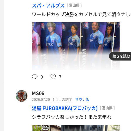
スパ・アルプス
[ 富山県 ]
ワールドカップ決勝をカプセルで見て朝ウナし
続きを読む
男
96℃
17℃
0
7
MS06
2026.07.20
1回目の訪問
サウナ飯
湯屋 FUROBAKKA(フロバッカ)
[ 富山県 ]
シラフバッカ楽しかった！また来年れ