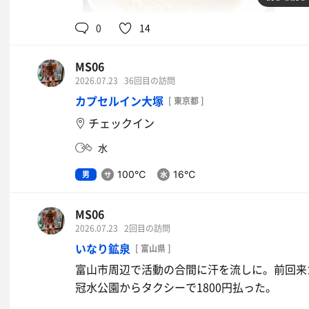
0
14
SUSURUTV監修醤油ラーメン
MS06
魚介豚骨
2026.07.23
36回目の訪問
カプセルイン大塚
[ 東京都 ]
チェックイン
水
男
100℃
16℃
MS06
2026.07.23
2回目の訪問
いなり鉱泉
[ 富山県 ]
富山市周辺で活動の合間に汗を流しに。前回来
冠水公園からタクシーで1800円払った。