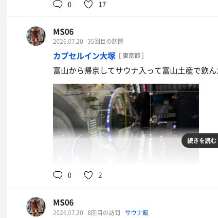
0
17
MS06
2026.07.20
35回目の訪問
カプセルイン大塚
[ 東京都 ]
富山から帰京してサウナ入って富山土産で飲ん
続きを読む
男
98℃
15℃
0
2
MS06
富山の水
2026.07.20
8回目の訪問
サウナ飯