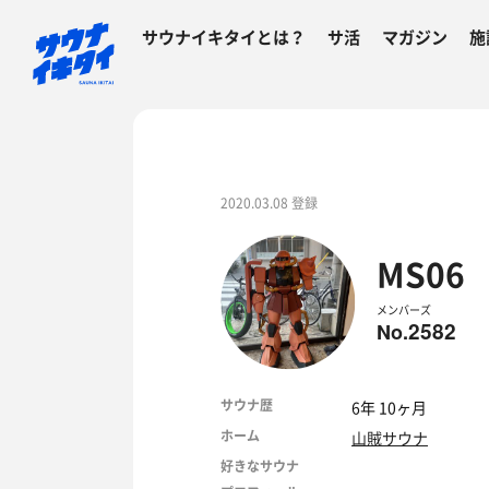
サウナイキタイとは？
サ活
マガジン
施
2020.03.08 登録
MS06
メンバーズ
2582
No.
サウナ歴
6年 10ヶ月
ホーム
山賊サウナ
好きなサウナ