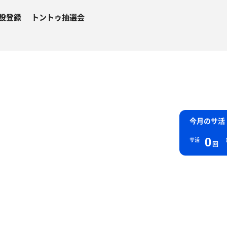
設登録
トントゥ抽選会
今月のサ活
0
サ活
回