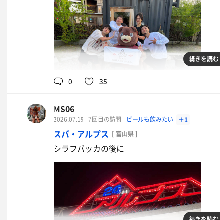
朝定食
続きを読む
鮭の塩焼きが白身魚のフライになった
のは残念だがコレはコレで良かった。
0
35
水
MS06
2026.07.19
7回目の訪問
ビールも飲みたい
＋1
スパ・アルプス
[ 富山県 ]
シラフバッカの後に
続きを読む