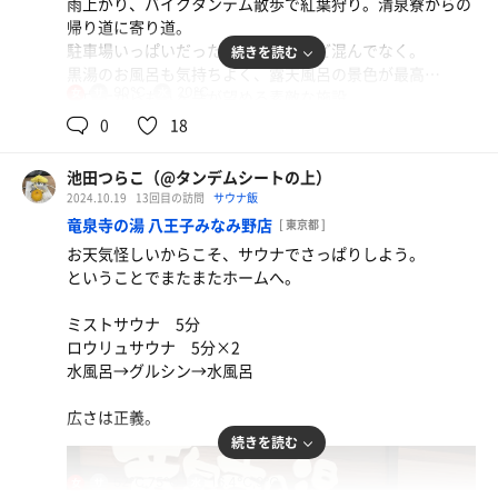
雨上がり、バイクタンデム散歩で紅葉狩り。清泉寮からの
帰り道に寄り道。
駐車場いっぱいだったけど、いうほど混んでなく。
続きを読む
黒湯のお風呂も気持ちよく、露天風呂の景色が最高…
90℃
20℃
女
サウナからも八ヶ岳が望める素敵な施設。
カラカラ昭和ストロングタイプのサウナですが、じっくり
0
18
蒸されてしっかり汗かき、20℃と優しめの温度ですがキリ
ッと冷やせる。
池田つらこ（@タンデムシートの上）
なんといっても外気浴。
2024.10.19
13回目の訪問
サウナ飯
露天に椅子が、7個くらいあり、パノラマの景色を見なが
竜泉寺の湯 八王子みなみ野店
[ 東京都 ]
らまったり休憩が最高でした！
お天気怪しいからこそ、サウナでさっぱりしよう。
ということでまたまたホームへ。
ミストサウナ 5分
ロウリュサウナ 5分×2
水風呂→グルシン→水風呂
広さは正義。
続きを読む
52℃,75℃
16.4℃,9℃
女