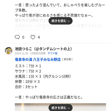
一言：思ったより混んでいて、おしゃべりを楽しむグルー
プ多数。
やっぱり風が逆にぬるさを感じる不思議だなぁー。
塩サウナは熱めでよき。
続きを読む
外気浴スペースがガラ空きで気持ちよく休憩できました。
52℃,90℃
17℃
女
0
4
池田つらこ（@タンデムシートの上）
2024.11.30
14回目の訪問
サウナ飯
竜泉寺の湯 八王子みなみ野店
[ 東京都 ]
ミスト：7分 × 1
サウナ：7分 × 2
水風呂：1分 × 3（内グルシン10秒）
休憩：10分 × 3
合計：3セット
選べる定食（唐揚げ）
熱々ジューシー唐揚げウマ!オロポもそえて。
一言：やっぱり竜泉寺の広さは正義だなと。
続きを読む