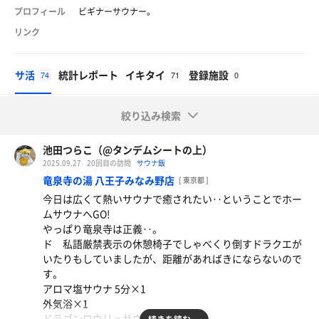
プロフィール
ビギナーサウナー。
リンク
サ活
統計レポート
イキタイ
登録施設
74
71
0
絞り込み検索
池田つらこ（@タンデムシートの上）
2025.09.27
20回目の訪問
サウナ飯
竜泉寺の湯 八王子みなみ野店
[ 東京都 ]
今日は広くて熱いサウナで癒されたい‥ということでホー
ムサウナへGO!
やっぱり竜泉寺は正義‥。
ド 私語厳禁表示の休憩椅子でしゃべくり倒すドラクエが
いたりもしていましたが、距離があればきにならないので
す。
アロマ塩サウナ 5分×1
外気浴×1
ドラゴンロウリュサウナ 4分×2