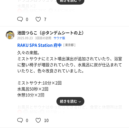
続きを読む
水風呂×2
55℃,75℃
8.4℃,16.4℃
女
外気浴×2
久々にお腹の肉を吹き飛ばしまくれたのも良かったし、温
0
7
冷交代浴の最後に不感の湯でまったりして体温を平常に戻
してから出るのもいつものパターン。
池田つらこ（@タンデムシートの上）
やっぱりホームなんですよねー。
2025.09.23
3回目の訪問
サウナ飯
RAKU SPA Station 府中
[ 東京都 ]
久々の来館。
ミストサウナにミスト噴出演出が追加されていたり、浴室
に整い椅子が増設されていたり、水風呂に炭が仕込まれて
いたりと、色々改良されていました。
ミストサウナ:10分×2回
水風呂50秒×2回
休憩10分×2回
続きを読む
お風呂とサウナはゆったりできるけど、食堂と休憩所は混
45℃
19.7℃
女
んでいる休日らしい感じ？
久々で溜まった身体の中のドロドロ（イメージ）を排出で
0
10
きてスッキリ。