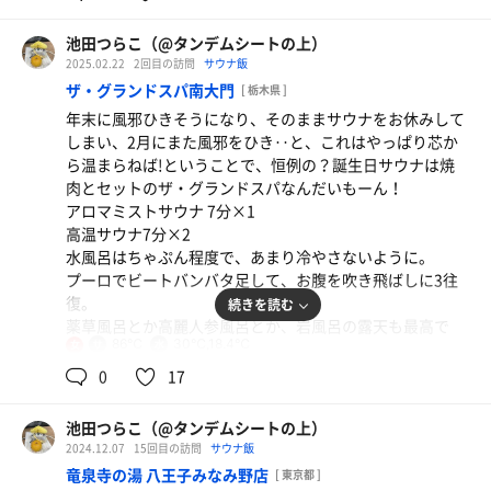
身体は。
池田つらこ（@タンデムシートの上）
2025.02.22
2回目の訪問
サウナ飯
ザ・グランドスパ南大門
[ 栃木県 ]
年末に風邪ひきそうになり、そのままサウナをお休みして
しまい、2月にまた風邪をひき‥と、これはやっぱり芯か
ら温まらねば!ということで、恒例の？誕生日サウナは焼
肉とセットのザ・グランドスパなんだいもーん！
アロマミストサウナ 7分×1
高温サウナ7分×2
水風呂はちゃぷん程度で、あまり冷やさないように。
プーロでビートバンバタ足して、お腹を吹き飛ばしに3往
復。
続きを読む
薬草風呂とか高麗人参風呂とか、岩風呂の露天も最高で
86℃
30℃,18.4℃
女
す。
ゆっくり温まってから食べる焼肉が本当に最高でーす！
0
17
一休ラーメンとオロポ
ボディータオルも洗顔も、軽石も歯ブラシもあって、至れ
優しい醤油ラーメン。
池田つらこ（@タンデムシートの上）
り尽くせりで、本当に大好き施設なので、年一は必ず来な
2024.12.07
15回目の訪問
サウナ飯
きゃな施設です。
竜泉寺の湯 八王子みなみ野店
[ 東京都 ]
ありがとうございました。