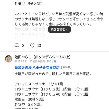
外気浴 5分×3回
かす肉汁つけうどん
牛タン盛り合わせなど
茄子も入って甘しょっぱいつゆ。
無茶苦茶美味しかった！
ムシっとしているけど、いうほど気温が高くない感じの時
のサウナは無理しない感じでサクッと汗かいてさっと冷や
して寝椅子じゃなくて裏にある椅子でゆっくり〜。
静かで良い時間を過ごせました。
続きを読む
温玉牛肉牛蒡天ぷらうどん
むっちゃあまみでた。
京風お出汁の柔らかうどん。棒状の牛蒡天最高でー
55℃,75℃
8.4℃,15.4℃
女
す！
0
13
池田つらこ（@タンデムシートの上）
2025.05.11
17回目の訪問
サウナ飯
竜泉寺の湯 八王子みなみ野店
[ 東京都 ]
土曜日が雨だったので、晴れた日曜日にまた来訪。
アロマミストサウナ 5分×1回
ロウリュサウナ（ロウリュ後）2段目 5分×1回
ロウリュサウナ（ロウリュ中）0段目 5分×1回
水風呂 20秒×3回
外気浴 5分×3回