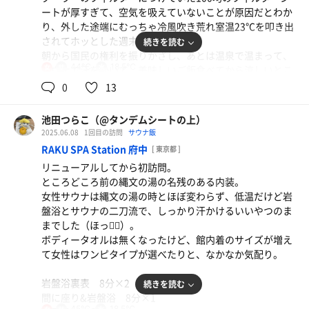
ました。
ートが厚すぎて、空気を吸えていないことが原因だとわか
サウナ 6分×3回
り、外した途端にむっちゃ冷風吹き荒れ室温23℃を叩き出
水風呂 30秒×3回
されてホッとした週末。
続きを読む
休憩 ×3回
朝から国民の権利を振りかざし、あとは温泉で温まって、
温冷交代浴 2回
44℃
18.5℃
女
サウナで汗をかいて、美味しいご飯食べてから涼しいとこ
ろでダラダラするんだ〜。
0
13
帰りは御殿場から山中湖経由で。
そんでお家帰ってもまた涼しいんだわー完全勝利‥。
富士山は見えなかったけどパノラマ台が綺麗になって初訪
問。
池田つらこ（@タンデムシートの上）
前回行った時にもらった割引券でちょっとお得に入場〜。
バイク駐輪スペースが明確にないので一番奥の狭いスペー
2025.06.08
1回目の訪問
サウナ飯
スに駐車。
RAKU SPA Station 府中
[ 東京都 ]
サウナ（岩盤浴表裏）10分×3回
ウッドデッキにちょっとした休憩できるスペースがあった
リニューアルしてから初訪問。
水風呂40秒×3回
り、なかなか素敵でした。
ところどころ前の縄文の湯の名残のある内装。
外気浴×3回
帰りはいつもの中央道渋滞に巻き込まれつつ、帰宅。
女性サウナは縄文の湯の時とほぼ変わらず、低温だけど岩
黒湯と水風呂で温冷交代浴×2回
盤浴とサウナの二刀流で、しっかり汗かけるいいやつのま
サービスエリアの温浴施設、談合坂上りに作って欲しい‥
までした（ほっ😮‍💨）。
完成されました。
渋滞回避のお休みどころとしたいです‥。
ボディータオルは無くなったけど、館内着のサイズが増え
て女性はワンピタイプが選べたりと、なかなか気配り。
日曜日の朝一に入ったけど、結構人がいて、岩盤浴の石？
がほぼ埋まる瞬間があるくらい。
岩盤浴裏表 8分×2
続きを読む
座ってサウナの人はあまりいないので、ゆったりと温まれ
間に座り&岩盤浴 8分×1
るかも。
45℃
18.5℃