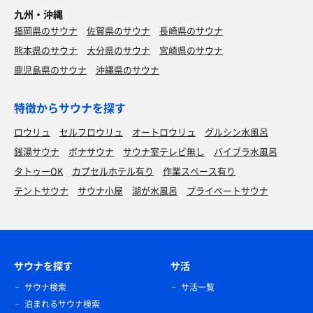
九州・沖縄
福岡県のサウナ
佐賀県のサウナ
長崎県のサウナ
熊本県のサウナ
大分県のサウナ
宮崎県のサウナ
鹿児島県のサウナ
沖縄県のサウナ
特徴からサウナを探す
ロウリュ
セルフロウリュ
オートロウリュ
グルシン水風呂
銭湯サウナ
ボナサウナ
サウナ室テレビ無し
バイブラ水風呂
タトゥーOK
カプセルホテル有り
作業スペース有り
テントサウナ
サウナ小屋
湖が水風呂
プライベートサウナ
なめことろろ温そば
甘めの出汁が美味しい。 オロポを添えて。
サウナを探す
サ活
サウナ検索
サ活一覧
泊まれるサウナ検索