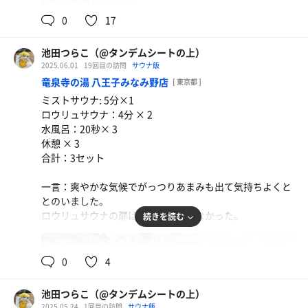
女
水風呂×49秒
温度的には45℃と低めなのかと思いきや、湿度も適度にあ
外気浴
0
17
り、下からも熱が来るからか、きつく感じない程度に熱く
て、しっかり汗もかける。
露天風呂スペースにアディロンチェアが置いてあって、そ
檜の香りも清々しいし、サウナは温度が高いだけじゃない
池田つらこ（@タンデムシートの上）
こでの休憩が最高でした‥。
なぁと思う良施設。
2025.06.01
19回目の訪問
サウナ飯
ちょっぴり残念なのは半外気浴スペースに椅子3脚のみっ
竜泉寺の湯 八王子みなみ野店
[ 東京都 ]
久々の黒湯との温冷交代浴も良き。
てところ。
ミストサウナ: 5分×1
露天と窓のところに隙間とか、室内の大黒湯と窓の間とか
ロウリュサウナ：4分 × 2
に、足をあげて座れるような場所あると最高なんだけどな
水風呂：20秒× 3
ー！
休憩 × 3
合計：3セット
一言：爽やかな気候でがっつりあまみも出て気持ちよくと
とのいました。
ロウリュサウナの扉はまだなおってなかった。
続きを読む
55℃,78℃
8.5℃,15.5℃
女
0
4
池田つらこ（@タンデムシートの上）
2025.05.24
1回目の訪問
サウナ飯