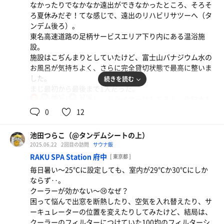
なかったりでなかなか遠出ができなかったところ、そろそ
念願の夜泣きそばも食べられてとっても素敵なホテルでし
ろ夏休みだぞ！てな感じで、遠出のリハビリサツーへ（タ
た！
ンデム後ろ）。
また機会があったらドーミーインしたいです。
東名高速道路の足柄サービスエリア下り内にある温浴施
設。
施設はこぢんまりとしていたけど、富士山バナジウム水の
お風呂が気持ちよく、さらに完全貸切状態で最高に整いま
揚げなすとトマトのうどん
した。
続きを読む
混んでいたので注文から40分かかったけど美味しかっ
まじ最初から最後まで1人だった。
たです〜
86℃
17℃
女
メイク落としもあるし、ドライヤーはもちろん、化粧水も
乳液も完備。素晴らしい。レンタルタオルも1枚無料なの
0
12
で、突然入りたい!となってもなんとかなります。
池田つらこ（@タンデムシートの上）
お風呂、水風呂、半露天とサウナという構造で、洗い場は
2025.06.22
2回目の訪問
サウナ飯
4つくらい。
RAKU SPA Station 府中
[ 東京都 ]
サウナは2段で3人入れるかな？くらいの規模ですが、マッ
毎日暑い〜25℃に設定しても、室内が29℃か30℃にしか
トはフカフカ、しっかり発汗するけど呼吸もできる。
ならず‥。
足元との温度差もそれほど感じない。
クーラーが効かない〜😢なぜ？
水風呂は前述のとおり、富士山の伏流水がキリッとしつつ
困って悩んで出窓を断熱したり、空気を入れ替えたり、サ
も優しくいつまでも入っていられそう‥。
ーキュレーターの位置を変えたりしてみたけど、結局は、
半露天スペースに整い椅子もあり、ゆったりまったり整い
クーラーのフィルターにつけていた100均のフィルターシ