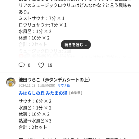
ビート板あり。
リアのミュージックロウリュはどんなかな？と言う興味も
サ室出てすぐ水風呂からの外気浴スペースへの動線が素
あり。
敵。
ミストサウナ：7分 × 1
秋の空が高くて気持ちいい外気浴でした。
ロウリュサウナ: 7分 × 1
お風呂も広めで温度も良く、温冷交代浴も気持ちよくでき
水風呂：1分 × 2
ました。
休憩：10分 × 2
合計：2セット
続きを読む
ミュージックロウリュ: 2回
40℃,80℃
17.4℃
女
一言：お風呂にあるサウナは、ミストは塩と泥があってモ
クモクはしていないけど体感は結構熱くてよき。
0
19
ロウリュサウナは、目玉のファンがブォーっとなってる時
に入室してしまい、ヤバ!と思って二段目のストーブ目の
デミオムライス
池田つらこ（@タンデムシートの上）
前に座ってしまったら案外やんわりでホッ。
トロたまごでウマ！ コーラを添えて。
2024.11.03
1回目の訪問
サウナ飯
でも送風が終わったら上に溜まっていた熱いのが降りて来
みはらしの丘 みたまの湯
[ 山梨県 ]
ておおお〜っとなった。（語彙力…）。座る位置考えたら
サウナ：6分 × 2
結構いい感じかなと思います。
水風呂：1分 × 2
ミュージックロウリュサウナは、思ったより熱くて、しっ
休憩：10分 × 2
かり汗はかけるけど、音楽は音がこもっていて個人的には
熱湯→水風呂×3
残念…音質とか気にしてはいけないもの?あまり経験ない
合計：2セット
ので。
お風呂のサウナの話に戻りますが、外気浴は最高でした。