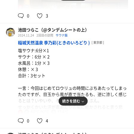
52℃,75℃
9.1℃,16.4℃
女
0
3
池田つらこ（@タンデムシートの上）
2024.11.24
2回目の訪問
サウナ飯
稲城天然温泉 季乃彩(ときのいろどり )
[ 東京都 ]
塩サウナ:6分×1
サウナ：6分 × 2
水風呂：1分 × 3
休憩：× 3
合計：3セット
長崎チャンポン麺
ウマ!
野菜塩タンメン
一言：今回はじめてロウリュの時間にぶちあたってしまっ
平めんで美味しい！
たのですが、目玉から風が直で当たるも、逆に涼しく感じ
るとは？いやいや、それは錯覚よ！たぶん。
続きを読む
せっかくかいた汗が直あたりの風に乾かされると言う悲
40℃,90℃
17.4℃
女
劇？
風の方向が間違って気がするのです。
0
4
天井にある熱い空気を風でおろすための風じゃないのか
な？と。