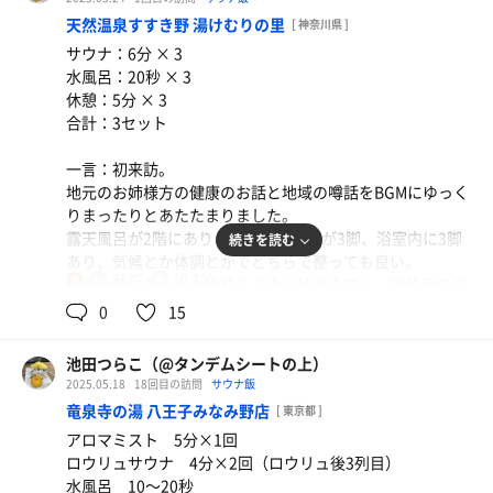
天然温泉すすき野 湯けむりの里
[ 神奈川県 ]
サウナ：6分 × 3
水風呂：20秒 × 3
休憩：5分 × 3
合計：3セット
一言：初来訪。
地元のお姉様方の健康のお話と地域の噂話をBGMにゆっく
りまったりとあたたまりました。
露天風呂が2階にあり、外気浴の椅子が3脚、浴室内に3脚
続きを読む
あり、気候とか体調とかでどちらで整っても良い。
86℃
16.4℃
女
サウナ前にちゃんと脂肪もふきとばせますし、炭酸泉のお
風呂も気持ちよかった。
0
15
クレンジングと洗顔はないので、持参するがよし。
薬草蒸し風呂は、温度が低く汗をかくというよりはミスト
池田つらこ（@タンデムシートの上）
を浴びる感じ。
2025.05.18
18回目の訪問
サウナ飯
明太子クリームうどん（温）とコーラ
サウナはロウリュとか、目玉送風とかはなく、入り口横に
竜泉寺の湯 八王子みなみ野店
クリーミーなのにしつこくなくうま！
[ 東京都 ]
アロマ水入りのスプレーがおいてあり、自分で湿気を足し
アロマミスト 5分×1回
て行くシステムになっていました。
ロウリュサウナ 4分×2回（ロウリュ後3列目）
お姉様がシュッシュと振りまいておられました。
水風呂 10〜20秒