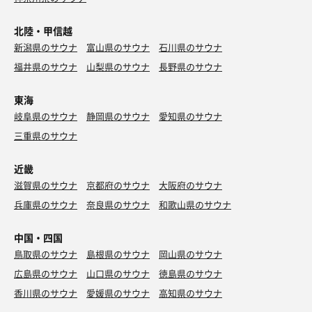
とろみあって野菜もしゃもしゃ美味しい
北陸・甲信越
新潟県のサウナ
富山県のサウナ
石川県のサウナ
人類みな麺類さんとコラボ？のラーメン原点
福井県のサウナ
山梨県のサウナ
長野県のサウナ
オロポを添えて。 太麺。
東海
岐阜県のサウナ
静岡県のサウナ
愛知県のサウナ
三重県のサウナ
近畿
滋賀県のサウナ
京都府のサウナ
大阪府のサウナ
兵庫県のサウナ
奈良県のサウナ
和歌山県のサウナ
中国・四国
鳥取県のサウナ
島根県のサウナ
岡山県のサウナ
広島県のサウナ
山口県のサウナ
徳島県のサウナ
香川県のサウナ
愛媛県のサウナ
高知県のサウナ