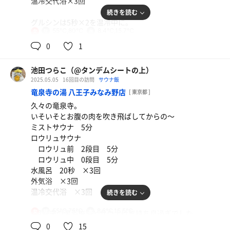
温冷交代浴×3回
釜揚げしらす桜海老うどん（温）
続きを読む
完全にうまい。
グルシンは5秒×2を温冷中に。
55℃,80℃
8.4℃,15.7℃
女
短時間のサウナでもしっかり汗が出るし、外気浴が気持ち
0
1
よく、甘みもたっぷり。やっぱり竜泉寺クオリティ最高。
池田つらこ（@タンデムシートの上）
ロウリュサウナの内扉の蝶番が開けるたびにゴン、ゴンと
2025.05.05
16回目の訪問
サウナ飯
すごい音がして怖かった‥
竜泉寺の湯 八王子みなみ野店
[ 東京都 ]
扉が開かなくなったらどうしよう‥なんて、サウナ室内で
久々の竜泉寺。
汗かきつつ色々シミュレーションしちゃいました‥‥。
いそいそとお腹の肉を吹き飛ばしてからの〜
ミストサウナ 5分
ロウリュサウナ
ロウリュ前 2段目 5分
豚バラと茄子のカレーうどん
ロウリュ中 0段目 5分
オロポを添えて。
水風呂 20秒 ×3回
外気浴 ×3回
温冷交代浴 ×3回
続きを読む
55℃,75℃
8.6℃,15.5℃
女
2月以来の温浴施設とサウナは気持ち良過ぎでした。
かた焼きそば
身体は温めとかないとね。
0
15
無茶うま。