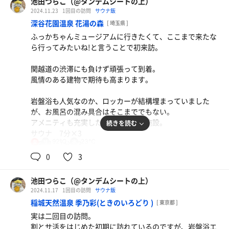
池田つらこ（@タンデムシートの上）
風が止んだら上から熱い空気が降りて来て、それがいい感
2024.11.23
1回目の訪問
サウナ飯
じに気持ちよかったり。
深谷花園温泉 花湯の森
[ 埼玉県 ]
風は吹かせばいいってもんじゃ無いよねって。
ふっかちゃんミュージアムに行きたくて、ここまで来たな
水風呂はいい感じで、外気浴スペースも気持ち良いだけに
ら行ってみたいね!と言うことで初来訪。
一休ラーメン オロポを添えて
ちょっぴり残念なんだな…。
はじめて食べた!でっかいシナチク、基本のラーメンウ
関越道の渋滞にも負けず頑張って到着。
マ!
風情のある建物で期待も高まります。
岩盤浴も人気なのか、ロッカーが結構埋まっていました
が、お風呂の混み具合はそこまででもない。
アメニティも充実したなかなか良き施設。
続きを読む
サウナ 7分×3
92℃
23℃
女
水風呂 1分×3
外気浴 3回
0
3
サ室は2段、頑張れば8人くらいはいけそうな？いい感じの
池田つらこ（@タンデムシートの上）
こぢんまりとした感じ。アチアチカラカラの昭和ストロン
2024.11.17
1回目の訪問
サウナ飯
グタイプなので、汗が出るまで少し時間がかかるけど、居
稲城天然温泉 季乃彩(ときのいろどり )
[ 東京都 ]
心地の悪い感じではないので、ゆったり蒸されます。
実は二回目の訪問。
テレビが無いのも良い。
割とサ活をはじめた初期に訪れているのですが、岩盤浴エ