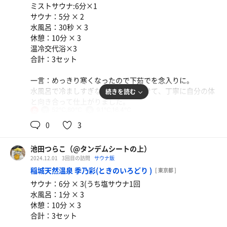
ミストサウナ:6分×1
サウナ：5分 × 2
水風呂：30秒 × 3
休憩：10分 × 3
温冷交代浴×3
合計：3セット
一言：めっきり寒くなったので下茹でを念入りに。
豚バラと茄子のカレーうどん
水風呂で冷ましすぎないよう気をつけて、丁寧に自分の体
続きを読む
オロポを添えて。 やっぱり無茶うま。
と向き合って仕上がりました。
52℃,80℃
9.1℃,16.4℃
女
0
3
池田つらこ（@タンデムシートの上）
2024.12.01
3回目の訪問
サウナ飯
稲城天然温泉 季乃彩(ときのいろどり )
[ 東京都 ]
サウナ：6分 × 3(うち塩サウナ1回
水風呂：1分 × 3
休憩：10分 × 3
合計：3セット