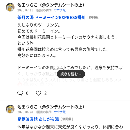
池田つらこ（@タンデムシートの上）
2025.07.11
1回目の訪問
サウナ飯
茶月の湯 ドーミーインEXPRESS掛川
[ 静岡県 ]
久しぶりのツーリング。
初めてのドーミーイン。
今回は掛川花鳥園とドーミーインのサウナを楽しもう！
という旅。
掛川花鳥園は控えめに言っても最高の施設でした。
鳥好きにはたまらん。
ドーミーインのお風呂は小さめでしたが、温泉も気持ちよ
く、しっかり水風呂もあります。
続きを読む
サウナは8人くらい入れてしっかり暑さも湿度もあるいい
揚げなすと豚肉のカレーうどん
96℃
16℃
女
サウナ。
最高にうまいんよ！
日替わりなのか、アロマの香りも素敵です。
0
2
サウナ5分×2回
池田つらこ（@タンデムシートの上）
水風呂30秒×2回
2025.06.28
1回目の訪問
サウナ飯
休憩×2回
足柄浪漫館 あしがら湯
[ 静岡県 ]
温冷交代浴×2回
今年はなかなか週末に天気が良くなかったり、体調に合わ