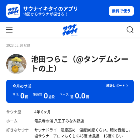
サウナイキタイのアプリ
無料で使う
地図からサウナが探せる！
2023.05.10 登録
池田つらこ（@タンデムシー
トの上）
統計レポート
今月のサ活
0
0
0.0
サ活
施設数
ペース
回
施設
週
回
サウナ歴
4年 0ヶ月
ホーム
竜泉寺の湯 八王子みなみ野店
好きなサウナ
サウナドライ 湿度高め 温度80度くらい。暗め音無し。
塩サウナ アロマもくもく45度 水風呂 16度くらい