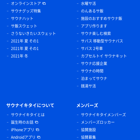
オンラインストア
水曜サ活
サウナグッズ特集
のんあるサ飯
サウナハット
施設のおすすめサウナ飯
サ飯スウェット
アプリ作ります
さうないきたいスウェット
サウナ楽しむ検索
2021年 夏 その1
サバス 移動型サウナバス
2021年 夏 その1
サバス 2号車
2021年 冬
カプセルトイ サウナキット
サウナ応援企業
サウナの時間
泊まってサウナ
銭湯サ活
サウナイキタイについて
メンバーズ
サウナイキタイとは
サウナイキタイメンバーズ
誕生時のお話
メンバーズロッカー
iPhoneアプリ
協賛施設
Androidアプリ
協賛募集